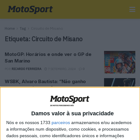
Home
Tag
Circuito de Misano
Etiqueta:
Circuito de Misano
MotoGP: Horários e onde ver o GP de
San Marino
POR
RICARDO FERREIRA
7 SETEMBRO, 2024
0
WSBK, Alvaro Bautista: “Não ganho
porque sou leve e não quero regressar
ao MotoGP”
POR
RICARDO FERREIRA
1 JUNHO, 2023
0
Damos valor à sua privacidade
MotoE: As primeiras impressões de
Michele Pirro sobre o protótipo da Ducati
Nós e os nossos 1733
parceiros
armazenamos e/ou acedemos
a informações num dispositivo, como cookies, e processamos
POR
BERNARDO FIGUEIREDO
22 DEZEMBRO, 2021
0
dados pessoais, como identificadores únicos e informações