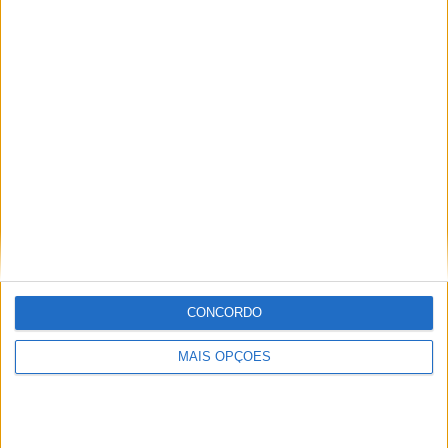
Sobre
Especialistas em Motos, MotoGP, MXGP, Enduro, SuperBikes,
Motocross, Trial
Informação importante
CONCORDO
Ficha técnica
Estatuto editorial
MAIS OPÇÕES
Política de privacidade
Termos e condições
Informação Legal
Como anunciar