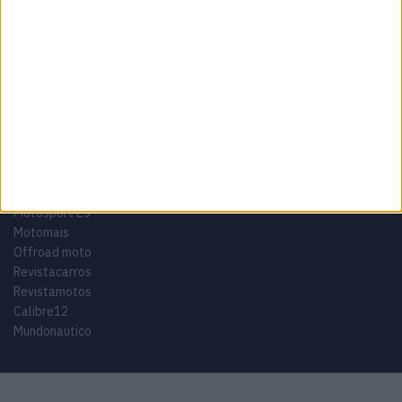
Tags
Miguel Oliveira
Motas
Moto2
Moto3
MotoGP
Motos
Mundial de Superbikes
MX2
MXGP
Off Road
Rally Dakar
GRUPO V
Motosport ES
Motomais
Offroad moto
Revistacarros
Revistamotos
Calibre12
Mundonautico