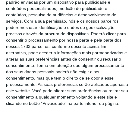
padrão enviadas por um dispositivo para publicidade e
conteúdos personalizados, medição de publicidade e
Tendências
Comentários
Novidades
conteúdos, pesquisa de audiências e desenvolvimento de
serviços.
Com a sua permissão, nós e os nossos parceiros
MotoGP- Reviravolta com Oliveira na Honda
poderemos usar identificação e dados de geolocalização
8 SETEMBRO, 2025
precisos através da procura de dispositivos. Poderá clicar para
consentir o processamento por nossa parte e pela parte dos
nossos 1733 parceiros, conforme descrito acima. Em
MotoGP: Reviravolta? Miguel Oliveira pode
alternativa, pode aceder a informações mais pormenorizadas e
ter vaga em 2026
alterar as suas preferências antes de consentir ou recusar o
28 AGOSTO, 2025
consentimento.
Tenha em atenção que algum processamento
dos seus dados pessoais poderá não exigir o seu
MotoGP: Paolo Campinoti (Pramac) faz
consentimento, mas que tem o direito de se opor a esse
revelações ‘desconfortáveis’ sobre Marc
processamento. As suas preferências serão aplicadas apenas a
Márquez
este website. Você pode alterar suas preferências ou retirar seu
16 OUTUBRO, 2025
consentimento a qualquer momento voltando a este site e
clicando no botão "Privacidade" na parte inferior da página.
MotoGP: Toprak Razgatlioglu ‘muito
superior’ a Miguel Oliveira
29 DEZEMBRO, 2025