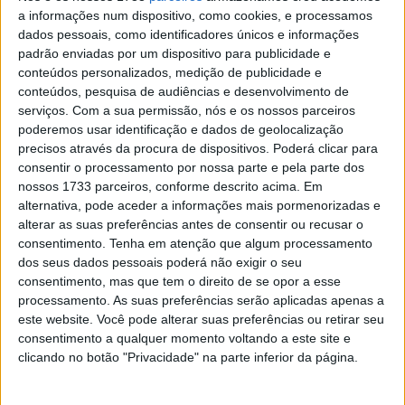
MotoGP: O perfil de Darryn Binder e a sua
a informações num dispositivo, como cookies, e processamos
chegada ao MotoGP
dados pessoais, como identificadores únicos e informações
POR
BERNARDO FIGUEIREDO
17 DEZEMBRO, 2021
0
padrão enviadas por um dispositivo para publicidade e
conteúdos personalizados, medição de publicidade e
Moto3, 2020, Barcelona: Binder deu
conteúdos, pesquisa de audiências e desenvolvimento de
dicas ao irmão Darryn para a vitória
serviços.
Com a sua permissão, nós e os nossos parceiros
POR
PAULO ARAÚJO
29 SETEMBRO, 2020
0
poderemos usar identificação e dados de geolocalização
precisos através da procura de dispositivos. Poderá clicar para
Darryn Binder muda da CIP KTM para a
consentir o processamento por nossa parte e pela parte dos
Petronas-Honda em 2021
nossos 1733 parceiros, conforme descrito acima. Em
POR
RICARDO FERREIRA
29 SETEMBRO, 2020
0
alternativa, pode aceder a informações mais pormenorizadas e
alterar as suas preferências antes de consentir ou recusar o
Moto3, 2020, Barcelona: Binder vence
consentimento.
Tenha em atenção que algum processamento
corrida dramática
dos seus dados pessoais poderá não exigir o seu
consentimento, mas que tem o direito de se opor a esse
POR
PAULO ARAÚJO
27 SETEMBRO, 2020
0
processamento. As suas preferências serão aplicadas apenas a
este website. Você pode alterar suas preferências ou retirar seu
consentimento a qualquer momento voltando a este site e
Tendências
Comentários
Novidades
clicando no botão "Privacidade" na parte inferior da página.
MotoGP- Reviravolta com Oliveira na Honda