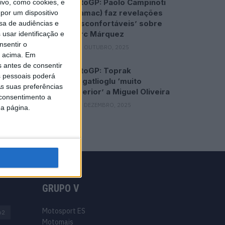
MotoGP: Paolo Campinoti
vo, como cookies, e
(Pramac) faz revelações
por um dispositivo
‘desconfortáveis’ sobre
sa de audiências e
Marc Márquez
usar identificação e
nsentir o
16 OUTUBRO, 2025
o acima. Em
s antes de consentir
MotoGP: Toprak
 pessoais poderá
Razgatlioglu ‘muito
s suas preferências
superior’ a Miguel Oliveira
 consentimento a
29 DEZEMBRO, 2025
da página.
GRUPO V
Motosport ES
o2
Motomais