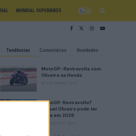
RIAL
MUNDIAL SUPERBIKES
Tendências
Comentários
Novidades
MotoGP- Reviravolta com
Oliveira na Honda
8 SETEMBRO, 2025
MotoGP: Reviravolta?
Miguel Oliveira pode ter
vaga em 2026
28 AGOSTO, 2025