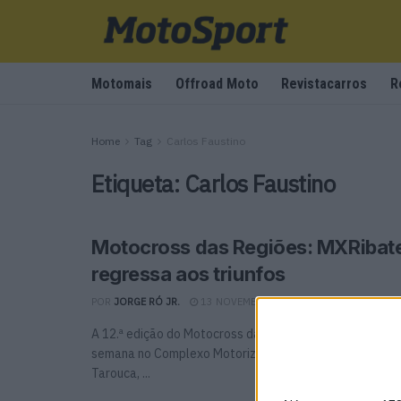
Motomais
Offroad Moto
Revistacarros
R
Home
Tag
Carlos Faustino
Etiqueta:
Carlos Faustino
Motocross das Regiões: MXRibat
regressa aos triunfos
POR
JORGE RÓ JR.
13 NOVEMBRO, 2023
0
A 12.ª edição do Motocross das Regiões teve lugar no 
semana no Complexo Motorizado Agostinho Cardoso "
Tarouca, ...