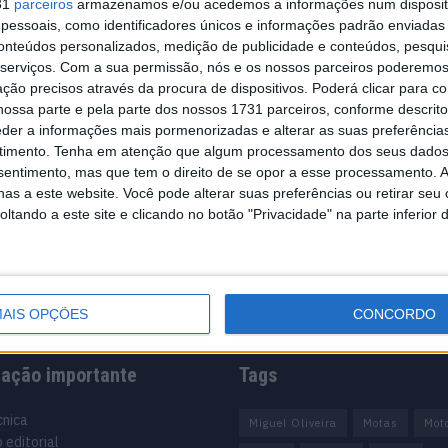
31
parceiros
armazenamos e/ou acedemos a informações num dispositi
essoais, como identificadores únicos e informações padrão enviadas 
ré Sérgio
conteúdos personalizados, medição de publicidade e conteúdos, pesqui
serviços.
Com a sua permissão, nós e os nossos parceiros poderemos 
ção precisos através da procura de dispositivos. Poderá clicar para co
ossa parte e pela parte dos nossos 1731 parceiros, conforme descrit
eder a informações mais pormenorizadas e alterar as suas preferência
r na lista de
timento.
Tenha em atenção que algum processamento dos seus dados
..
nsentimento, mas que tem o direito de se opor a esse processamento. A
as a este website. Você pode alterar suas preferências ou retirar seu
tando a este site e clicando no botão "Privacidade" na parte inferior 
AIS OPÇÕES
CONCORDO
mação importante
Tags
cnica
Miguel Oliveira
Motas
Mot
 editorial