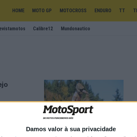
HOME
MOTO GP
MOTOCROSS
ENDURO
TT
T
evistamotos
Calibre12
Mundonautico
ejo
passado fim-de-
Makito" em
Damos valor à sua privacidade