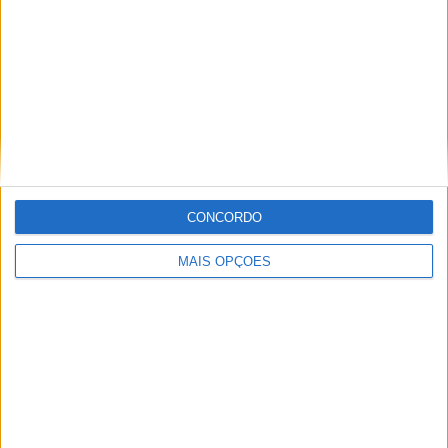
Informação importante
Ficha técnica
Estatuto editorial
Política de privacidade
Termos e condições
Informação Legal
CONCORDO
Como anunciar
MAIS OPÇÕES
Tags
Miguel Oliveira
Motas
Moto2
Moto3
MotoGP
Motos
Mundial de Superbikes
MX2
MXGP
Off Road
Rally Dakar