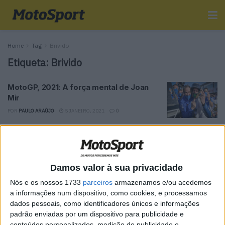
Home
Tag
Brivido
Etiqueta:
Brivido
MotoGP, 2021: A força mental de Joan
Mir
POR
PAULO ARAÚJO
5 JANEIRO, 2021
0
Tendências
Comentários
Novidades
Damos valor à sua privacidade
MotoGP- Reviravolta com Oliveira na Honda
Nós e os nossos 1733
parceiros
armazenamos e/ou acedemos
8 SETEMBRO, 2025
a informações num dispositivo, como cookies, e processamos
dados pessoais, como identificadores únicos e informações
MotoGP: Reviravolta? Miguel Oliveira pode
padrão enviadas por um dispositivo para publicidade e
ter vaga em 2026
conteúdos personalizados, medição de publicidade e