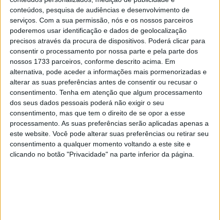
28 AGOSTO, 2025
conteúdos, pesquisa de audiências e desenvolvimento de
serviços.
Com a sua permissão, nós e os nossos parceiros
MotoGP: Paolo Campinoti (Pramac) faz
poderemos usar identificação e dados de geolocalização
revelações ‘desconfortáveis’ sobre Marc
precisos através da procura de dispositivos. Poderá clicar para
Márquez
consentir o processamento por nossa parte e pela parte dos
16 OUTUBRO, 2025
nossos 1733 parceiros, conforme descrito acima. Em
alternativa, pode aceder a informações mais pormenorizadas e
MotoGP: Toprak Razgatlioglu ‘muito
alterar as suas preferências antes de consentir ou recusar o
superior’ a Miguel Oliveira
consentimento.
Tenha em atenção que algum processamento
29 DEZEMBRO, 2025
dos seus dados pessoais poderá não exigir o seu
consentimento, mas que tem o direito de se opor a esse
processamento. As suas preferências serão aplicadas apenas a
este website. Você pode alterar suas preferências ou retirar seu
consentimento a qualquer momento voltando a este site e
clicando no botão "Privacidade" na parte inferior da página.
Sobre
Especialistas em Motos, MotoGP, MXGP, Enduro, SuperBikes,
Motocross, Trial