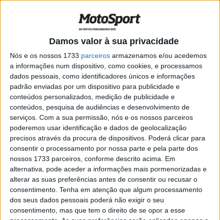
MotoGP, 2020: Oliveira dá a primeira
vitória à Tech3
POR
PAULO ARAÚJO
26 AGOSTO, 2020
0
Damos valor à sua privacidade
MotoGP, Estíria: Vitória histórica de
Miguel Oliveira em retrospetiva
Nós e os nossos 1733
parceiros
armazenamos e/ou acedemos
a informações num dispositivo, como cookies, e processamos
POR
PAULO ARAÚJO
25 AGOSTO, 2020
0
dados pessoais, como identificadores únicos e informações
MotoGP, 2020: Graças a Oliveira, adeus
padrão enviadas por um dispositivo para publicidade e
concessões, olá luta pelo título para a
conteúdos personalizados, medição de publicidade e
KTM
conteúdos, pesquisa de audiências e desenvolvimento de
serviços.
Com a sua permissão, nós e os nossos parceiros
POR
PAULO ARAÚJO
24 AGOSTO, 2020
0
poderemos usar identificação e dados de geolocalização
MotoGP, Estíria:10 razões porque a
precisos através da procura de dispositivos. Poderá clicar para
vitória de Miguel Oliveira é histórica
consentir o processamento por nossa parte e pela parte dos
nossos 1733 parceiros, conforme descrito acima. Em
POR
PAULO ARAÚJO
24 AGOSTO, 2020
0
alternativa, pode aceder a informações mais pormenorizadas e
alterar as suas preferências antes de consentir ou recusar o
MotoGP, 2020, Estíria: Dovizioso lidera
consentimento.
Tenha em atenção que algum processamento
Warm Up, Oliveira 18º sem stress
dos seus dados pessoais poderá não exigir o seu
POR
PAULO ARAÚJO
23 AGOSTO, 2020
0
consentimento, mas que tem o direito de se opor a esse