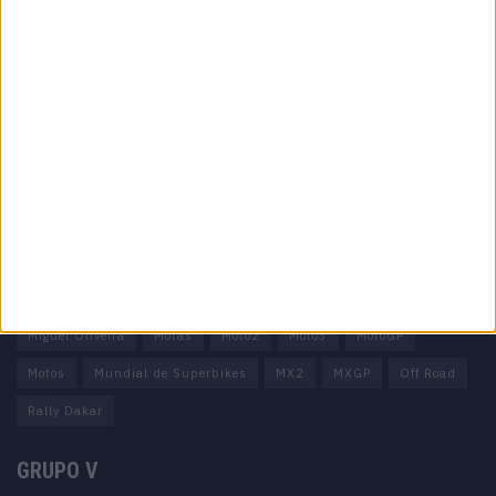
Informação importante
Ficha técnica
Estatuto editorial
Política de privacidade
Termos e condições
Informação Legal
Como anunciar
Tags
Miguel Oliveira
Motas
Moto2
Moto3
MotoGP
Motos
Mundial de Superbikes
MX2
MXGP
Off Road
Rally Dakar
GRUPO V