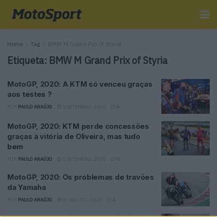
Home
Tag
BMW M Grand Prix of Styria
Etiqueta:
BMW M Grand Prix of Styria
MotoGP, 2020: A KTM só venceu graças
aos testes ?
POR
PAULO ARAÚJO
5 SETEMBRO, 2020
0
MotoGP, 2020: KTM perde concessões
graças à vitória de Oliveira, mas tudo
bem
POR
PAULO ARAÚJO
1 SETEMBRO, 2020
0
MotoGP, 2020: Os problemas de travões
da Yamaha
POR
PAULO ARAÚJO
27 AGOSTO, 2020
0