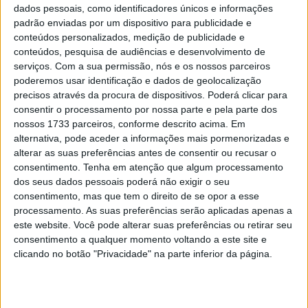
modelos e entrada no mercado
dados pessoais, como identificadores únicos e informações
americano
padrão enviadas por um dispositivo para publicidade e
conteúdos personalizados, medição de publicidade e
POR
RICARDO FERREIRA
2 NOVEMBRO, 2020
0
conteúdos, pesquisa de audiências e desenvolvimento de
Benelli pode ter em carteira várias
serviços.
Com a sua permissão, nós e os nossos parceiros
novidades
poderemos usar identificação e dados de geolocalização
precisos através da procura de dispositivos. Poderá clicar para
POR
RICARDO FERREIRA
18 SETEMBRO, 2020
0
consentir o processamento por nossa parte e pela parte dos
nossos 1733 parceiros, conforme descrito acima. Em
alternativa, pode aceder a informações mais pormenorizadas e
Tendências
Comentários
Novidades
alterar as suas preferências antes de consentir ou recusar o
consentimento.
Tenha em atenção que algum processamento
MotoGP- Reviravolta com Oliveira na Honda
dos seus dados pessoais poderá não exigir o seu
8 SETEMBRO, 2025
consentimento, mas que tem o direito de se opor a esse
processamento. As suas preferências serão aplicadas apenas a
este website. Você pode alterar suas preferências ou retirar seu
MotoGP: Reviravolta? Miguel Oliveira pode
consentimento a qualquer momento voltando a este site e
ter vaga em 2026
clicando no botão "Privacidade" na parte inferior da página.
28 AGOSTO, 2025
MotoGP: Paolo Campinoti (Pramac) faz
revelações ‘desconfortáveis’ sobre Marc