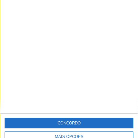
Márquez
16 OUTUBRO, 2025
MotoGP: Toprak Razgatlioglu ‘muito
superior’ a Miguel Oliveira
29 DEZEMBRO, 2025
Sobre
Especialistas em Motos, MotoGP, MXGP, Enduro, SuperBikes,
Motocross, Trial
CONCORDO
Informação importante
MAIS OPÇÕES