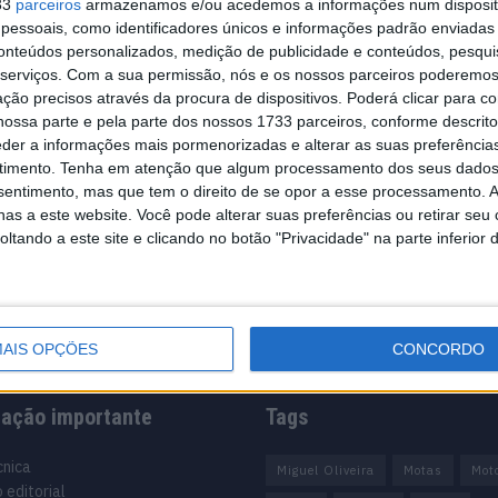
33
parceiros
armazenamos e/ou acedemos a informações num dispositi
essoais, como identificadores únicos e informações padrão enviadas 
conteúdos personalizados, medição de publicidade e conteúdos, pesqui
serviços.
Com a sua permissão, nós e os nossos parceiros poderemos 
ção precisos através da procura de dispositivos. Poderá clicar para co
ossa parte e pela parte dos nossos 1733 parceiros, conforme descrit
eder a informações mais pormenorizadas e alterar as suas preferência
timento.
Tenha em atenção que algum processamento dos seus dados
nsentimento, mas que tem o direito de se opor a esse processamento. A
as a este website. Você pode alterar suas preferências ou retirar seu
tando a este site e clicando no botão "Privacidade" na parte inferior 
AIS OPÇÕES
CONCORDO
mação importante
Tags
cnica
Miguel Oliveira
Motas
Mot
 editorial