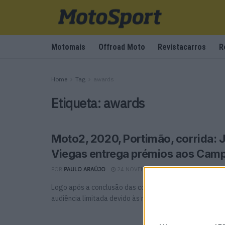
Motomais
Offroad Moto
Revistacarros
R
Home
Tag
awards
Etiqueta:
awards
Moto2, 2020, Portimão, corrida: 
Viegas entrega prémios aos Cam
POR
PAULO ARAÚJO
24 NOVEMBRO, 2020
0
Logo após a conclusão das corridas em Portimão, numa
audiência limitada devido às restrições do Covid, foram 