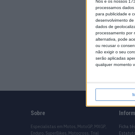
Nós e os nossos 17
processamos dados p
para publicidade e 
desenvolvimento de 
dados de geolocaliza
processamento por n
alternativa, pode ac
ou recusar o consen
não exigir o seu co
serão aplicadas apen
qualquer momento vol
M
Sobre
Infor
Especialistas em Motos, MotoGP, MXGP,
Ficha té
Enduro, SuperBikes, Motocross, Trial
Estatuto