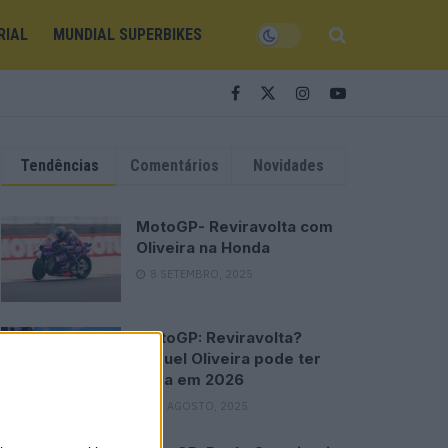
RIAL
MUNDIAL SUPERBIKES
Tendências
Comentários
Novidades
MotoGP- Reviravolta com
Oliveira na Honda
8 SETEMBRO, 2025
MotoGP: Reviravolta?
Miguel Oliveira pode ter
vaga em 2026
28 AGOSTO, 2025