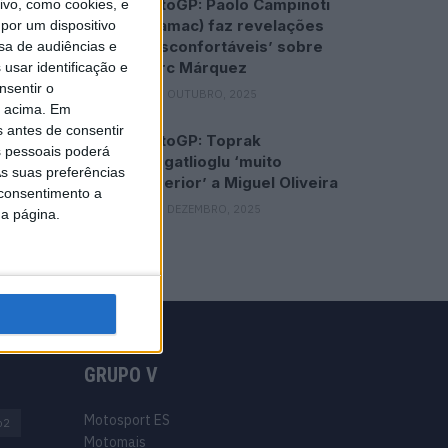
MotoGP: Paolo Campinoti
vo, como cookies, e
(Pramac) faz revelações
por um dispositivo
‘desconfortáveis’ sobre
sa de audiências e
Marc Márquez
usar identificação e
nsentir o
16 OUTUBRO, 2025
o acima. Em
s antes de consentir
MotoGP: Toprak
 pessoais poderá
Razgatlioglu ‘muito
s suas preferências
superior’ a Miguel Oliveira
 consentimento a
29 DEZEMBRO, 2025
da página.
GRUPO V
Motosport ES
o2
Motomais