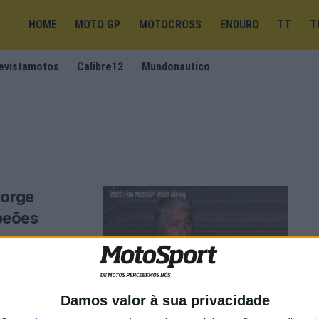
HOME
MOTO GP
MOTOCROSS
ENDURO
TT
T
evistamotos
Calibre12
Mundonautico
Jorge
peões
 cerimónia com
entregues ...
Damos valor à sua privacidade