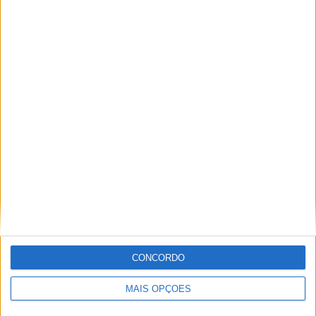
MotoGP: Toprak Razgatlioglu ‘muito
superior’ a Miguel Oliveira
29 DEZEMBRO, 2025
Sobre
Especialistas em Motos, MotoGP, MXGP, Enduro, SuperBikes,
Motocross, Trial
CONCORDO
Informação importante
MAIS OPÇÕES
Ficha técnica
Estatuto editorial