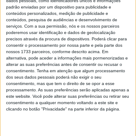
dados pessoais, como identificadores únicos e informações
CN Rally Raid: Baja TT ACP abre a
padrão enviadas por um dispositivo para publicidade e
temporada
conteúdos personalizados, medição de publicidade e
conteúdos, pesquisa de audiências e desenvolvimento de
POR
JORGE RÓ JR.
17 MARÇO, 2022
0
serviços.
Com a sua permissão, nós e os nossos parceiros
poderemos usar identificação e dados de geolocalização
precisos através da procura de dispositivos. Poderá clicar para
Tendências
Comentários
Novidades
consentir o processamento por nossa parte e pela parte dos
nossos 1733 parceiros, conforme descrito acima. Em
MotoGP- Reviravolta com Oliveira na Honda
alternativa, pode aceder a informações mais pormenorizadas e
alterar as suas preferências antes de consentir ou recusar o
8 SETEMBRO, 2025
consentimento.
Tenha em atenção que algum processamento
dos seus dados pessoais poderá não exigir o seu
MotoGP: Reviravolta? Miguel Oliveira pode
consentimento, mas que tem o direito de se opor a esse
ter vaga em 2026
processamento. As suas preferências serão aplicadas apenas a
28 AGOSTO, 2025
este website. Você pode alterar suas preferências ou retirar seu
consentimento a qualquer momento voltando a este site e
MotoGP: Paolo Campinoti (Pramac) faz
clicando no botão "Privacidade" na parte inferior da página.
revelações ‘desconfortáveis’ sobre Marc
Márquez
16 OUTUBRO, 2025