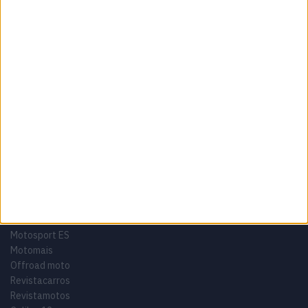
Política de privacidade
Termos e condições
Informação Legal
Como anunciar
Tags
Miguel Oliveira
Motas
Moto2
Moto3
MotoGP
Motos
Mundial de Superbikes
MX2
MXGP
Off Road
Rally Dakar
GRUPO V
Motosport ES
Motomais
Offroad moto
Revistacarros
Revistamotos