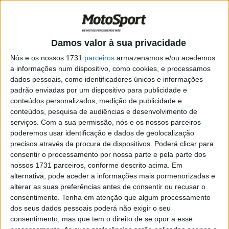
MXGP: Antonio Cairoli fala sobre Jeremy
Seewer na Ducati e do modelo 250
POR
MIGUEL FRAGOSO
26 NOVEMBRO, 2024
0
Damos valor à sua privacidade
MXGP: O regresso de Cairoli ao mundial e
a pressão sobre Herlings
Nós e os nossos 1731
parceiros
armazenamos e/ou acedemos
a informações num dispositivo, como cookies, e processamos
POR
RICARDO FERREIRA
17 AGOSTO, 2024
0
dados pessoais, como identificadores únicos e informações
MXGP: Ronda holandesa marcada pelo
padrão enviadas por um dispositivo para publicidade e
regresso de Cairoli
conteúdos personalizados, medição de publicidade e
conteúdos, pesquisa de audiências e desenvolvimento de
POR
RICARDO FERREIRA
16 AGOSTO, 2024
0
serviços.
Com a sua permissão, nós e os nossos parceiros
poderemos usar identificação e dados de geolocalização
Motocross, Antonio Cairoli: “Foi muito
precisos através da procura de dispositivos. Poderá clicar para
divertido competir novamente”
consentir o processamento por nossa parte e pela parte dos
POR
RICARDO FERREIRA
25 JUNHO, 2024
0
nossos 1731 parceiros, conforme descrito acima. Em
alternativa, pode aceder a informações mais pormenorizadas e
MX Prestige, Itália: Lupino bate Cairoli na
alterar as suas preferências antes de consentir ou recusar o
segunda corrida
consentimento.
Tenha em atenção que algum processamento
POR
RICARDO FERREIRA
23 JUNHO, 2024
0
dos seus dados pessoais poderá não exigir o seu
consentimento, mas que tem o direito de se opor a esse
MX Prestige, Itália: Triunfo de Cairoli em