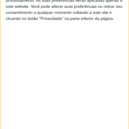
processamento. As suas preferências serão aplicadas apenas a
‘dobradinha’ Ducati
este website. Você pode alterar suas preferências ou retirar seu
POR
RICARDO FERREIRA
23 JUNHO, 2024
0
consentimento a qualquer momento voltando a este site e
clicando no botão "Privacidade" na parte inferior da página.
MX Prestige, Itália: Cairoli segundo na
qualificação em Ponte a Egola
POR
RICARDO FERREIRA
22 JUNHO, 2024
0
Vídeo Motocross Itália, Mantova:
Alessandro Lupino dá vitória à Ducati na
estreia
POR
JORGE RÓ JR.
18 MARÇO, 2024
0
Vídeo Motocross: Antonio Cairoli na
Ducati Desmo450 MX
POR
JORGE RÓ JR.
26 FEVEREIRO, 2024
0
Motocross: As primeiras imagens da
Ducati Desmo 450
POR
JORGE RÓ JR.
22 JANEIRO, 2024
0
Motocross: Antonio Cairoli já testou a