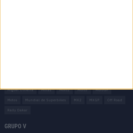
Informação importante
Ficha técnica
Estatuto editorial
Política de privacidade
Termos e condições
Informação Legal
Como anunciar
Tags
Miguel Oliveira
Motas
Moto2
Moto3
MotoGP
Motos
Mundial de Superbikes
MX2
MXGP
Off Road
Rally Dakar
GRUPO V