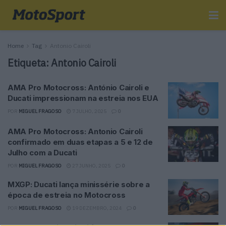
Home
Tag
Antonio Cairoli
Etiqueta:
Antonio Cairoli
AMA Pro Motocross: António Cairoli e
Ducati impressionam na estreia nos EUA
POR
MIGUEL FRAGOSO
7 JULHO, 2025
0
AMA Pro Motocross: Antonio Cairoli
confirmado em duas etapas a 5 e 12 de
Julho com a Ducati
POR
MIGUEL FRAGOSO
27 JUNHO, 2025
0
MXGP: Ducati lança minissérie sobre a
época de estreia no Motocross
POR
MIGUEL FRAGOSO
19 DEZEMBRO, 2024
0