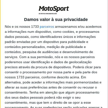
ponto a separar Bobby Fong de Jake
Gagne !
POR
RICARDO FERREIRA
12 JULHO, 2024
0
Damos valor à sua privacidade
MotoAmérica, SBK: Gagne lidera na
chegada ao Minnesota
Nós e os nossos 1733
parceiros
armazenamos e/ou acedemos
a informações num dispositivo, como cookies, e processamos
POR
RICARDO FERREIRA
15 JUNHO, 2024
0
dados pessoais, como identificadores únicos e informações
padrão enviadas por um dispositivo para publicidade e
MotoAmérica SBK: Dia de redenção para
conteúdos personalizados, medição de publicidade e
Beaubier no Barber Motorsports Park
conteúdos, pesquisa de audiências e desenvolvimento de
POR
RICARDO FERREIRA
22 MAIO, 2024
0
serviços.
Com a sua permissão, nós e os nossos parceiros
poderemos usar identificação e dados de geolocalização
Calendário do Campeonato MotoAmérica
precisos através da procura de dispositivos. Poderá clicar para
de 2024
consentir o processamento por nossa parte e pela parte dos
POR
RICARDO FERREIRA
13 FEVEREIRO, 2024
0
nossos 1733 parceiros, conforme descrito acima. Em
alternativa, pode aceder a informações mais pormenorizadas e
MotoAmérica SBK: Beaubier faz a
alterar as suas preferências antes de consentir ou recusar o
dobradinha em Laguna Seca
consentimento.
Tenha em atenção que algum processamento
POR
RICARDO FERREIRA
10 JULHO, 2023
0
dos seus dados pessoais poderá não exigir o seu
consentimento, mas que tem o direito de se opor a esse
MotoGP: Toni Elias anunciou a sua
processamento. As suas preferências serão aplicadas apenas a