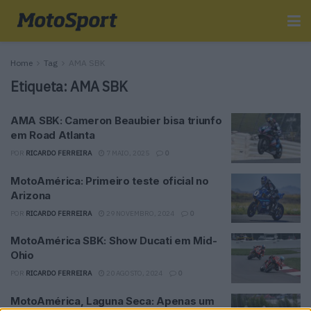
Home
Tag
AMA SBK
Etiqueta:
AMA SBK
AMA SBK: Cameron Beaubier bisa triunfo
em Road Atlanta
POR
RICARDO FERREIRA
7 MAIO, 2025
0
MotoAmérica: Primeiro teste oficial no
Arizona
POR
RICARDO FERREIRA
29 NOVEMBRO, 2024
0
MotoAmérica SBK: Show Ducati em Mid-
Ohio
POR
RICARDO FERREIRA
20 AGOSTO, 2024
0
MotoAmérica, Laguna Seca: Apenas um