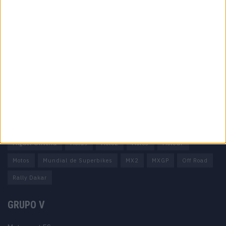
Informação importante
Ficha técnica
Estatuto editorial
Política de privacidade
Termos e condições
Informação Legal
Como anunciar
Tags
Miguel Oliveira
Motas
Moto2
Moto3
MotoGP
Motos
Mundial de Superbikes
MX2
MXGP
Off Road
Rally Dakar
GRUPO V