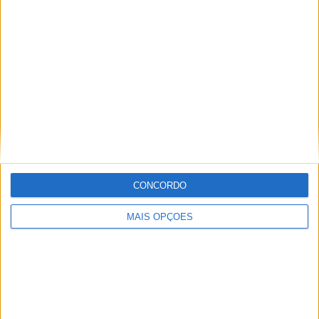
Especialistas em Motos, MotoGP, MXGP, Enduro, SuperBikes,
Motocross, Trial
Informação importante
Ficha técnica
Estatuto editorial
Política de privacidade
CONCORDO
Termos e condições
Informação Legal
MAIS OPÇÕES
Como anunciar
Tags
Miguel Oliveira
Motas
Moto2
Moto3
MotoGP
Motos
Mundial de Superbikes
MX2
MXGP
Off Road