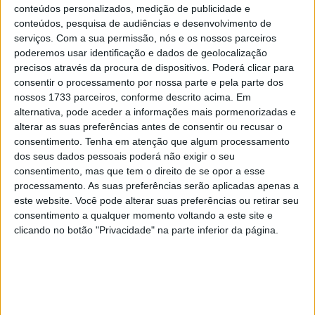
8 SETEMBRO, 2025
conteúdos personalizados, medição de publicidade e
conteúdos, pesquisa de audiências e desenvolvimento de
MotoGP: Reviravolta? Miguel Oliveira pode
serviços.
Com a sua permissão, nós e os nossos parceiros
ter vaga em 2026
poderemos usar identificação e dados de geolocalização
precisos através da procura de dispositivos. Poderá clicar para
28 AGOSTO, 2025
consentir o processamento por nossa parte e pela parte dos
nossos 1733 parceiros, conforme descrito acima. Em
MotoGP: Paolo Campinoti (Pramac) faz
revelações ‘desconfortáveis’ sobre Marc
alternativa, pode aceder a informações mais pormenorizadas e
Márquez
alterar as suas preferências antes de consentir ou recusar o
consentimento.
Tenha em atenção que algum processamento
16 OUTUBRO, 2025
dos seus dados pessoais poderá não exigir o seu
MotoGP: Toprak Razgatlioglu ‘muito
consentimento, mas que tem o direito de se opor a esse
superior’ a Miguel Oliveira
processamento. As suas preferências serão aplicadas apenas a
este website. Você pode alterar suas preferências ou retirar seu
29 DEZEMBRO, 2025
consentimento a qualquer momento voltando a este site e
clicando no botão "Privacidade" na parte inferior da página.
Sobre