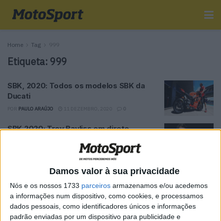
Home
Tag
999
Etiqueta:
999
SBK, 2020: Todos os modelos SBK da
Ducati
POR
PAULO ARAÚJO
11 DEZEMBRO, 2020
0
SBK 2020: Troy Bayliss em direto
POR
REDAÇÃO
19 MARÇO, 2020
0
Damos valor à sua privacidade
Tendências
Comentários
Novidades
Nós e os nossos 1733
parceiros
armazenamos e/ou acedemos
a informações num dispositivo, como cookies, e processamos
dados pessoais, como identificadores únicos e informações
MotoGP- Reviravolta com Oliveira na Honda
padrão enviadas por um dispositivo para publicidade e