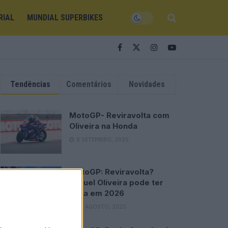
RIAL
MUNDIAL SUPERBIKES
Tendências
Comentários
Novidades
MotoGP- Reviravolta com
Oliveira na Honda
8 SETEMBRO, 2025
MotoGP: Reviravolta?
Miguel Oliveira pode ter
vaga em 2026
28 AGOSTO, 2025