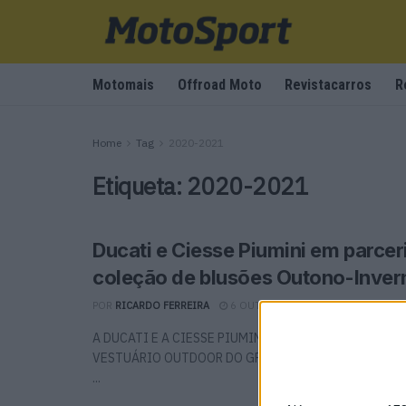
Motomais
Offroad Moto
Revistacarros
R
Home
Tag
2020-2021
Etiqueta:
2020-2021
Ducati e Ciesse Piumini em parcer
coleção de blusões Outono-Inver
POR
RICARDO FERREIRA
6 OUTUBRO, 2020
0
A DUCATI E A CIESSE PIUMINI, A HISTÓRICA MARCA 
VESTUÁRIO OUTDOOR DO GRUPO MITTEL SPA, ANUNC
...