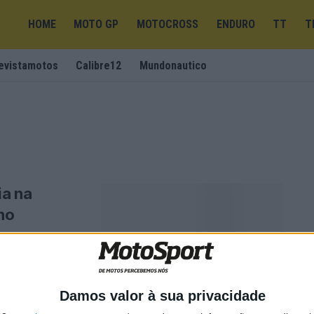
HOME
MOTO GP
MOTOCROSS
ENDURO
TT
T
evistamotos
Calibre12
Mundonautico
ia na
no
ITALIANA DE
IAM A PARCERIA
Damos valor à sua privacidade