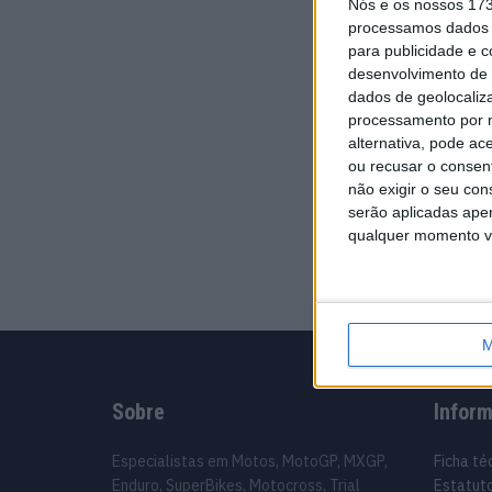
Nós e os nossos 17
processamos dados p
para publicidade e 
desenvolvimento de 
dados de geolocaliza
processamento por n
alternativa, pode ac
ou recusar o consen
não exigir o seu co
serão aplicadas apen
qualquer momento vol
M
Sobre
Infor
Especialistas em Motos, MotoGP, MXGP,
Ficha té
Enduro, SuperBikes, Motocross, Trial
Estatuto