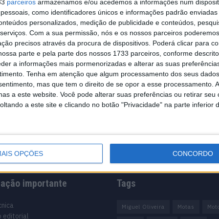
33
parceiros
armazenamos e/ou acedemos a informações num dispositi
essoais, como identificadores únicos e informações padrão enviadas 
conteúdos personalizados, medição de publicidade e conteúdos, pesqui
serviços.
Com a sua permissão, nós e os nossos parceiros poderemos 
ção precisos através da procura de dispositivos. Poderá clicar para co
ossa parte e pela parte dos nossos 1733 parceiros, conforme descrit
eder a informações mais pormenorizadas e alterar as suas preferência
timento.
Tenha em atenção que algum processamento dos seus dados
nsentimento, mas que tem o direito de se opor a esse processamento. A
as a este website. Você pode alterar suas preferências ou retirar seu
tando a este site e clicando no botão "Privacidade" na parte inferior 
AIS OPÇÕES
CONCORDO
mação importante
Tags
cnica
Miguel Oliveira
Motas
Mot
 editorial