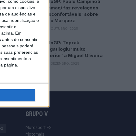
MotoGP: Paolo Campinoti
vo, como cookies, e
(Pramac) faz revelações
por um dispositivo
‘desconfortáveis’ sobre
sa de audiências e
Marc Márquez
usar identificação e
nsentir o
16 OUTUBRO, 2025
o acima. Em
s antes de consentir
MotoGP: Toprak
 pessoais poderá
Razgatlioglu ‘muito
s suas preferências
superior’ a Miguel Oliveira
 consentimento a
29 DEZEMBRO, 2025
da página.
GRUPO V
Motosport ES
o2
Motomais