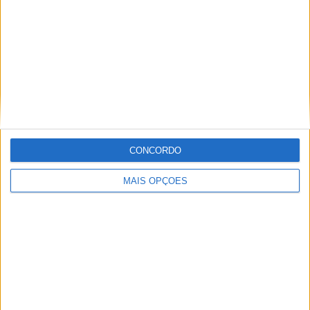
Informação importante
Ficha técnica
Estatuto editorial
Política de privacidade
Termos e condições
Informação Legal
CONCORDO
Como anunciar
MAIS OPÇÕES
Tags
Miguel Oliveira
Motas
Moto2
Moto3
MotoGP
Motos
Mundial de Superbikes
MX2
MXGP
Off Road
Rally Dakar