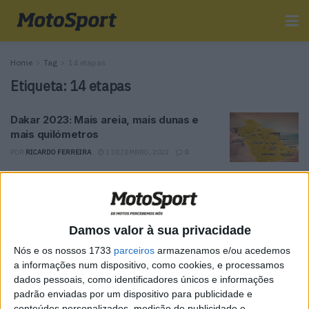
Home
Tag
14 etapas
Etiqueta:
14 etapas
Dakar 2023: Mais areia, mais dunas e
mais quilómetros
POR
RICARDO FERREIRA
2 DEZEMBRO, 2022
0
Tendências
Comentários
Novidades
Damos valor à sua privacidade
MotoGP- Reviravolta com Oliveira na Honda
Nós e os nossos 1733
parceiros
armazenamos e/ou acedemos
8 SETEMBRO, 2025
a informações num dispositivo, como cookies, e processamos
dados pessoais, como identificadores únicos e informações
MotoGP: Reviravolta? Miguel Oliveira pode
padrão enviadas por um dispositivo para publicidade e
ter vaga em 2026
conteúdos personalizados, medição de publicidade e