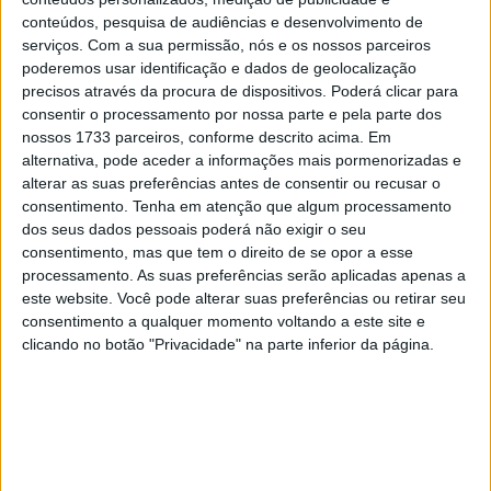
28 AGOSTO, 2025
conteúdos, pesquisa de audiências e desenvolvimento de
serviços.
Com a sua permissão, nós e os nossos parceiros
MotoGP: Paolo Campinoti (Pramac) faz
poderemos usar identificação e dados de geolocalização
revelações ‘desconfortáveis’ sobre Marc
precisos através da procura de dispositivos. Poderá clicar para
Márquez
consentir o processamento por nossa parte e pela parte dos
16 OUTUBRO, 2025
nossos 1733 parceiros, conforme descrito acima. Em
alternativa, pode aceder a informações mais pormenorizadas e
MotoGP: Toprak Razgatlioglu ‘muito
alterar as suas preferências antes de consentir ou recusar o
superior’ a Miguel Oliveira
consentimento.
Tenha em atenção que algum processamento
29 DEZEMBRO, 2025
dos seus dados pessoais poderá não exigir o seu
consentimento, mas que tem o direito de se opor a esse
processamento. As suas preferências serão aplicadas apenas a
este website. Você pode alterar suas preferências ou retirar seu
consentimento a qualquer momento voltando a este site e
clicando no botão "Privacidade" na parte inferior da página.
Sobre
Especialistas em Motos, MotoGP, MXGP, Enduro, SuperBikes,
Motocross, Trial