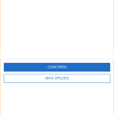
Alexandre Melo
Artigos relacionados
CONCORDO
MAIS OPÇÕES
MotoGP – GP do Qatar precisa de decisão
muito em breve
POR
PAULO ARAÚJO
2 AGOSTO, 2026