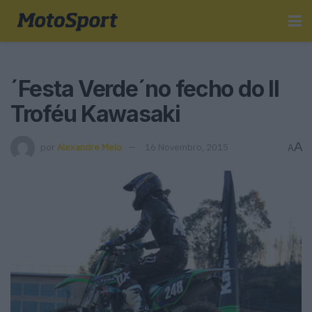
´Festa Verde´no fecho do II
Troféu Kawasaki
A
por
Alexandre Melo
16 Novembro, 2015
A