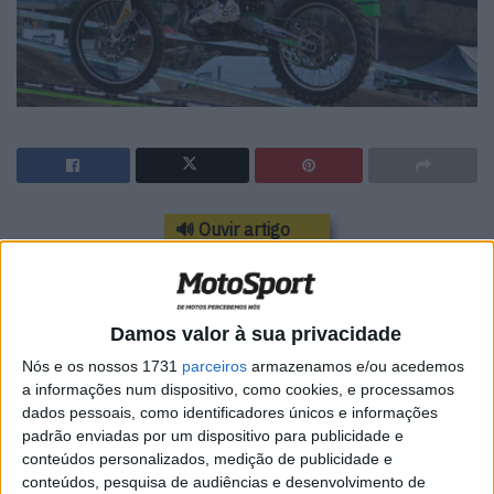
🔊 Ouvir artigo
Teve lugar no passado sábado, em Lousada, a última
prova do II Troféu Kawasaki Santander, que coroou Rui
Rodrigues, em MX1, e Francisco Salgado, em MX2, como
Damos valor à sua privacidade
os grandes vencedores desta competição.
Nós e os nossos 1731
parceiros
armazenamos e/ou acedemos
a informações num dispositivo, como cookies, e processamos
Se Rui Rodrigues já tinha garantido o título na prova
dados pessoais, como identificadores únicos e informações
anterior, em Vagos, Francisco Salgado precisou de duas
padrão enviadas por um dispositivo para publicidade e
vitórias no Complexo Volta e Rodas para garantir o
conteúdos personalizados, medição de publicidade e
conteúdos, pesquisa de audiências e desenvolvimento de
triunfo no II Troféu Kawasaki, uma vez que Artur Amorim