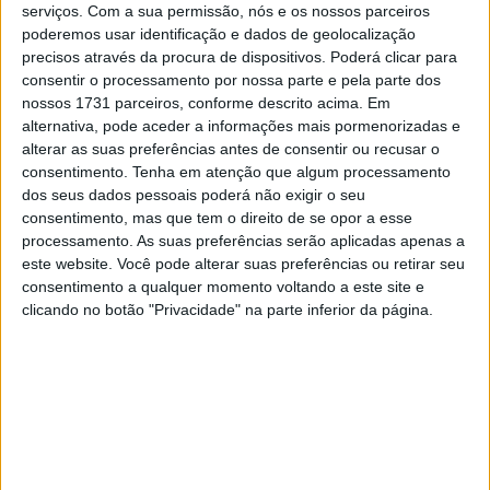
serviços.
Com a sua permissão, nós e os nossos parceiros
e Hélio Santos também chegaram a Lousada com a
poderemos usar identificação e dados de geolocalização
oportunidade de conquistar o título. Salgado dominou as
precisos através da procura de dispositivos. Poderá clicar para
duas corridas da categoria MX2, tendo sido secundado
consentir o processamento por nossa parte e pela parte dos
nossos 1731 parceiros, conforme descrito acima. Em
por Filipe Gomes em ambas as provas e por Artur
alternativa, pode aceder a informações mais pormenorizadas e
Amorim, quarto classificado nos dois confrontos.
alterar as suas preferências antes de consentir ou recusar o
consentimento.
Tenha em atenção que algum processamento
Já em MX1, Nélson Silva foi o grande dominador, mas
dos seus dados pessoais poderá não exigir o seu
acabou por não pontuar devido ao facto de ter
consentimento, mas que tem o direito de se opor a esse
participado na prova com o estatuto de convidado. Assim,
processamento. As suas preferências serão aplicadas apenas a
este website. Você pode alterar suas preferências ou retirar seu
Edgar Almeida acabou por vencer as duas corridas na
consentimento a qualquer momento voltando a este site e
cilindrada maior, com João Moreira e Daniel Nogueira a
clicando no botão "Privacidade" na parte inferior da página.
serem segundo e terceiro classificados em ambas.
Artigos relacionados
MotoGP – GP do Qatar precisa de decisão
muito em breve
2 AGOSTO, 2026