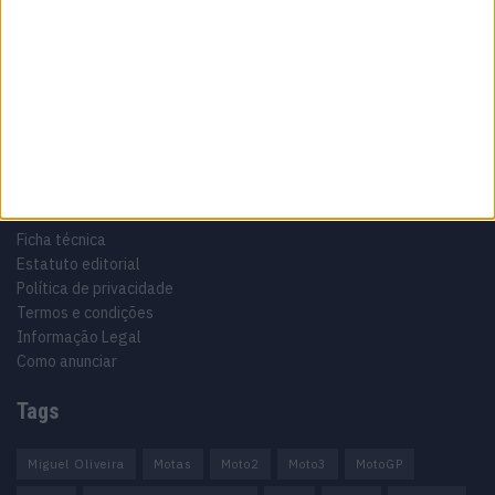
Especialistas em Motos, MotoGP, MXGP, Enduro, SuperBikes,
Motocross, Trial
Informação importante
Ficha técnica
Estatuto editorial
Política de privacidade
Termos e condições
Informação Legal
Como anunciar
Tags
Miguel Oliveira
Motas
Moto2
Moto3
MotoGP