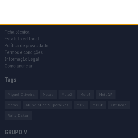
Informação importante
Ficha técnica
Estatuto editorial
Política de privacidade
Termos e condições
Informação Legal
Como anunciar
Tags
Miguel Oliveira
Motas
Moto2
Moto3
MotoGP
Motos
Mundial de Superbikes
MX2
MXGP
Off Road
Rally Dakar
GRUPO V