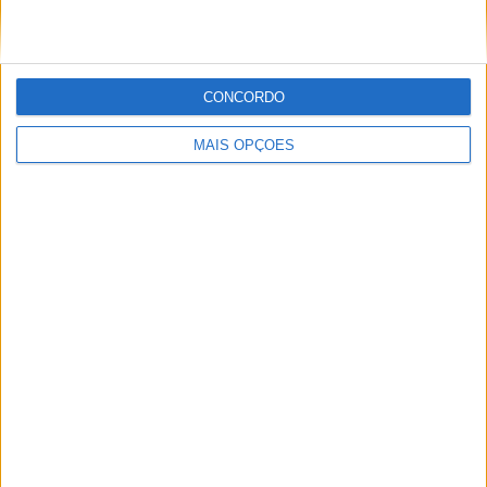
Tags:
14 corridas
AMA
Barber
Beaubier
Elias
Fong
Gagne
Jersey
Monster
MotoAmerica
CONCORDO
Yamaha
MAIS OPÇÕES
Paulo Araújo
Jornalista especialista de velocidade, MotoGP e SBK
com mais de 36 anos de atividade, incluindo Imprensa,
Radio e TV e trabalhos publicados no Reino Unido,
Irlanda, Grécia, Canadá e Brasil além de Portugal