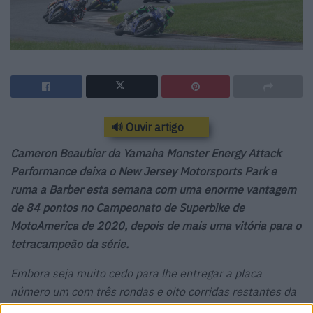
🔊 Ouvir artigo
Cameron Beaubier da Yamaha Monster Energy Attack
Performance deixa o New Jersey Motorsports Park e
ruma a Barber esta semana com uma enorme vantagem
de 84 pontos no Campeonato de Superbike de
MotoAmerica de 2020, depois de mais uma vitória para o
tetracampeão da série.
Embora seja muito cedo para lhe entregar a placa
número um com três rondas e oito corridas restantes da
série, está na hora de começar a pensar em mais um