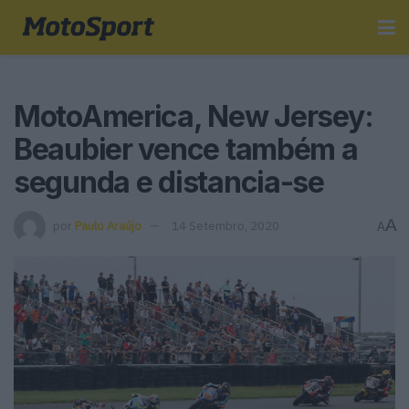
MotoAmerica, New Jersey:
Beaubier vence também a
segunda e distancia-se
A
por
Paulo Araújo
14 Setembro, 2020
A