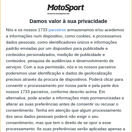
título.
A vitória de domingo em New Jersey aconteceu numa
Damos valor à sua privacidade
corrida encurtada depois de uma bandeira vermelha ter
Nós e os nossos 1733
parceiros
armazenamos e/ou acedemos
na segunda volta quando Bradley Ward caiu com a sua
a informações num dispositivo, como cookies, e processamos
Kawasaki ADR Motorsports, colocando detritos na pista.
dados pessoais, como identificadores únicos e informações
padrão enviadas por um dispositivo para publicidade e
Tal como fez na primeira partida, Beaubier agarrou a
conteúdos personalizados, medição de publicidade e
frente e nunca mais olhou para trás, abrindo uma
conteúdos, pesquisa de audiências e desenvolvimento de
vantagem e mantendo-a até ao fim. No final das 14
serviços.
Com a sua permissão, nós e os nossos parceiros
voltas, Beaubier ficou 2,884 segundos à frente dos seus
poderemos usar identificação e dados de geolocalização
perseguidores.
precisos através da procura de dispositivos. Poderá clicar para
consentir o processamento por nossa parte e pela parte dos
nossos 1733 parceiros, conforme descrito acima. Em
Artigos relacionados
alternativa, pode aceder a informações mais pormenorizadas e
alterar as suas preferências antes de consentir ou recusar o
MotoGP: ‘Existe apenas uma meta’ Honda
consentimento.
Tenha em atenção que algum processamento
define missão de Quartararo para 2027
dos seus dados pessoais poderá não exigir o seu
8 AGOSTO, 2026
consentimento, mas que tem o direito de se opor a esse
processamento. As suas preferências serão aplicadas apenas a