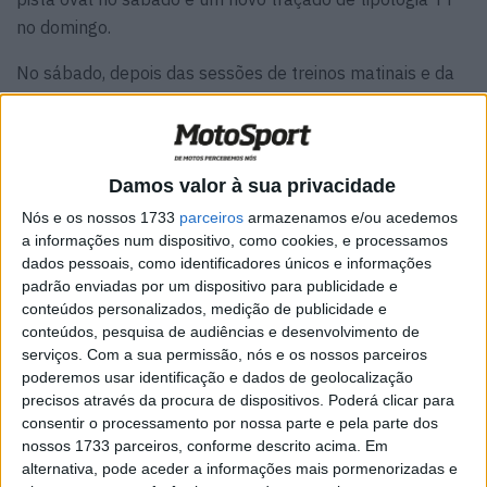
no domingo.
No sábado, depois das sessões de treinos matinais e da
pausa para o almoço, o programa das corridas iniciou-se
um pouco mais tarde que o previsto para evitar o pico do
calor. E que programa que tínhamos pela frente! Nada
menos que três corridas para cada uma das sete classes
Damos valor à sua privacidade
(duas mangas de qualificação e uma final), num total de
Nós e os nossos 1733
parceiros
armazenamos e/ou acedemos
21 curtas, renhidas e empolgantes corridas de Flat Track
a informações num dispositivo, como cookies, e processamos
dados pessoais, como identificadores únicos e informações
na oval de Lavajo, sempre pela mesma ordem de classes
padrão enviadas por um dispositivo para publicidade e
– Infantil B, Infantil A, Mini Flat Track, Tracker, Power
conteúdos personalizados, medição de publicidade e
Bike, Promo Bike e Dirt Bike.
conteúdos, pesquisa de audiências e desenvolvimento de
serviços.
Com a sua permissão, nós e os nossos parceiros
Artigos relacionados
poderemos usar identificação e dados de geolocalização
precisos através da procura de dispositivos. Poderá clicar para
consentir o processamento por nossa parte e pela parte dos
MotoGP: Argentina cada vez mais perto de
nossos 1733 parceiros, conforme descrito acima. Em
voltar ao Mundial em 2027
alternativa, pode aceder a informações mais pormenorizadas e
9 AGOSTO, 2026