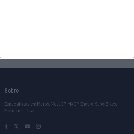
MotoGP: ‘Foi inacreditável’ Toprak explica
pesadelo vivido na Sprint de Silverstone
9 AGOSTO, 2026
MotoGP: Moto2, Filip Salac vence ‘thriller’
em Silverstone após caos na última volta
9 AGOSTO, 2026
Sobre
Especialistas em Motos, MotoGP, MXGP, Enduro, SuperBikes,
Motocross, Trial