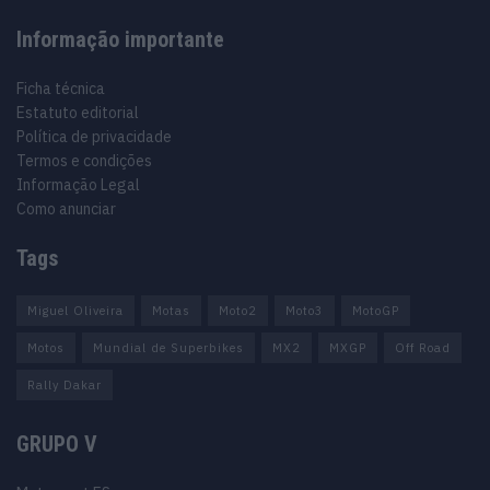
Informação importante
Ficha técnica
Estatuto editorial
Política de privacidade
Termos e condições
Informação Legal
Como anunciar
Tags
Miguel Oliveira
Motas
Moto2
Moto3
MotoGP
Motos
Mundial de Superbikes
MX2
MXGP
Off Road
Rally Dakar
GRUPO V