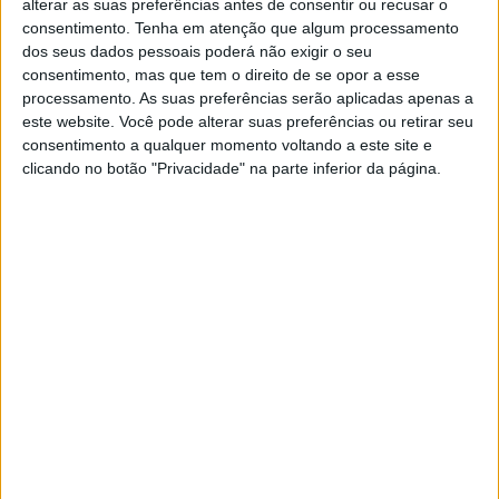
alterar as suas preferências antes de consentir ou recusar o
consentimento.
Tenha em atenção que algum processamento
MotoGP: Alex Márquez acredita que a
dos seus dados pessoais poderá não exigir o seu
Aprilia está fora do alcance da Ducati em
consentimento, mas que tem o direito de se opor a esse
Silverstone
processamento. As suas preferências serão aplicadas apenas a
9 AGOSTO, 2026
este website. Você pode alterar suas preferências ou retirar seu
consentimento a qualquer momento voltando a este site e
clicando no botão "Privacidade" na parte inferior da página.
Foram, desta forma, os Infantis B que iniciaram a ação
(motos tipo Pit Bike até 110 cc com motor 4T refrigerado
a ar ou de MX com motor 2T até 50 cc). No duelo entre
os dois Enzo, foram Enzo Pereira e Enzo Esperança a
dividirem as vitórias nas mangas de qualificação, sempre
com Axel Felícia em 3º lugar. Na final, Enzo Pereira bateu
Enzo Esperança por 9,5s, com Rodrigo Mendes no lugar
mais baixo do pódio.
Entre os Infantis A (motos tipo Pit Bike até 160 cc com