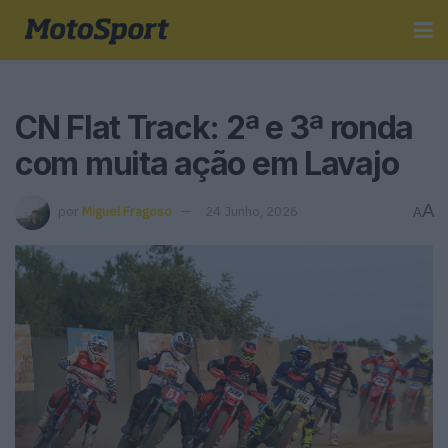
CN Flat Track: 2ª e 3ª ronda
com muita ação em Lavajo
A
por
Miguel Fragoso
24 Junho, 2026
A