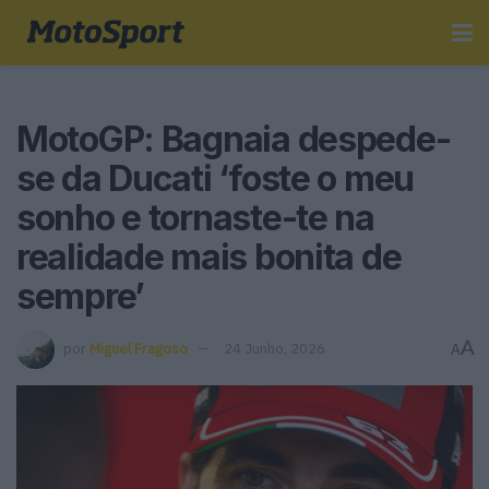
MotoGP: Bagnaia despede-
se da Ducati ‘foste o meu
sonho e tornaste-te na
realidade mais bonita de
sempre’
A
por
Miguel Fragoso
24 Junho, 2026
A