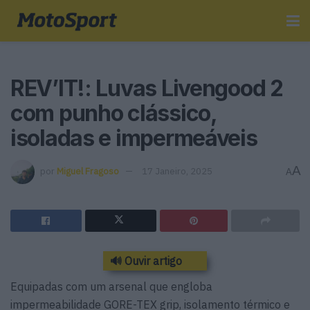
REV’IT!: Luvas Livengood 2
com punho clássico,
isoladas e impermeáveis
A
por
Miguel Fragoso
17 Janeiro, 2025
A
🔊 Ouvir artigo
Equipadas com um arsenal que engloba
impermeabilidade GORE-TEX grip, isolamento térmico e