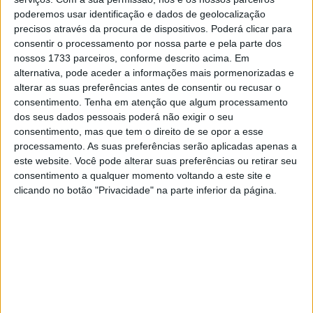
falta abordar o seu forte componente de segurança.
poderemos usar identificação e dados de geolocalização
precisos através da procura de dispositivos. Poderá clicar para
consentir o processamento por nossa parte e pela parte dos
Artigos relacionados
nossos 1733 parceiros, conforme descrito acima. Em
alternativa, pode aceder a informações mais pormenorizadas e
Tampas GB Racing para a Ducati Panigale V4
alterar as suas preferências antes de consentir ou recusar o
2 SETEMBRO, 2025
consentimento.
Tenha em atenção que algum processamento
dos seus dados pessoais poderá não exigir o seu
3 milhões de motos vendidas na Europa em
consentimento, mas que tem o direito de se opor a esse
2024!
processamento. As suas preferências serão aplicadas apenas a
27 FEVEREIRO, 2025
este website. Você pode alterar suas preferências ou retirar seu
consentimento a qualquer momento voltando a este site e
clicando no botão "Privacidade" na parte inferior da página.
Equipadas com protetores rígidos nos nós dos dedos que
apoiados sobre Temper Foam para maior conforto e
proteção, com um deslizador em TPU na palma da mão
capaz de evitar lesões, e por uma robusta camada