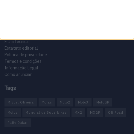
Informação importante
Ficha técnica
Estatuto editorial
Política de privacidade
Termos e condições
Informação Legal
Como anunciar
Tags
Miguel Oliveira
Motas
Moto2
Moto3
MotoGP
Motos
Mundial de Superbikes
MX2
MXGP
Off Road
Rally Dakar