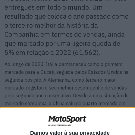
entregues em todo o mundo. Um
resultado que coloca o ano passado como
o terceiro melhor da história da
Companhia em termos de vendas, ainda
que marcado por uma ligeira queda de
5% em relação a 2022 (61.562).
Ao longo de 2023, Itália permaneceu como o primeiro
mercado para a Ducati, seguida pelos Estados Unidos na
segunda posição. A Alemanha, como terceiro maior
mercado, registou o seu melhor desempenho de vendas
pelo segundo ano consecutivo. Devido a uma situação de
mercado complexa, a China caiu de quarto mercado em
2022 para a sexta posição no final de 2023 (-47%).
“Na Ducati adoramos criar motos de alta qualidade,
Damos valor à sua privacidade