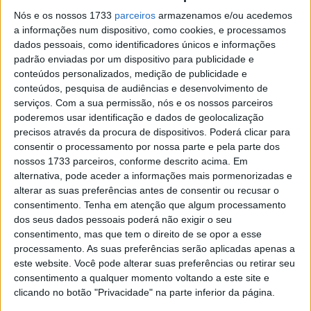
sofisticadas e tecnologicamente avançadas com design
Nós e os nossos 1733
parceiros
armazenamos e/ou acedemos
diferenciado para todos aqueles que desejam um produto
a informações num dispositivo, como cookies, e processamos
dados pessoais, como identificadores únicos e informações
exclusivo e de prestígio e entrar na família Ducati”,
padrão enviadas por um dispositivo para publicidade e
declarou Francesco Milicia, vice-presidente global de
conteúdos personalizados, medição de publicidade e
vendas e pós-vendas da Ducati.
“Ao longo de 2023, a
conteúdos, pesquisa de audiências e desenvolvimento de
gama de produtos foi muito apreciada por entusiastas de
serviços.
Com a sua permissão, nós e os nossos parceiros
poderemos usar identificação e dados de geolocalização
todo o mundo. Edições limitadas e numeradas como a
precisos através da procura de dispositivos. Poderá clicar para
Ducati Streetfighter V4 Lamborghini esgotaram-se em
consentir o processamento por nossa parte e pela parte dos
muito pouco tempo, estabelecendo-se como verdadeiros
nossos 1733 parceiros, conforme descrito acima. Em
itens de colecionador de grande valor. aconteceu com a
alternativa, pode aceder a informações mais pormenorizadas e
Ducati Diavel para Bentley e a Panigale V4 SP2 30°
alterar as suas preferências antes de consentir ou recusar o
consentimento.
Tenha em atenção que algum processamento
Anniversario 916, apresentada no final do ano passado.”
dos seus dados pessoais poderá não exigir o seu
consentimento, mas que tem o direito de se opor a esse
Os modelos mais vendidos
processamento. As suas preferências serão aplicadas apenas a
este website. Você pode alterar suas preferências ou retirar seu
em 2023
consentimento a qualquer momento voltando a este site e
clicando no botão "Privacidade" na parte inferior da página.