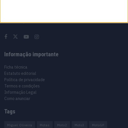
Sobre
Especialistas em Motos, MotoGP, MXGP, Enduro, SuperBikes,
Motocross, Trial
Informação importante
Ficha técnica
Estatuto editorial
Política de privacidade
Termos e condições
Informação Legal
Como anunciar
Tags
Miguel Oliveira
Motas
Moto2
Moto3
MotoGP