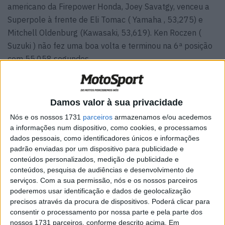
americano da Firepower Honda, Joey Savatgy, venceu a
Superpole à frente de Eli Tomac ( Yamaha , 53,275) e
Mitchell Oldenburg (Kawasaki, 53,619). Ken Roczen (
Suzuki ) não fez uma boa volta e terminou na 6ª posição
com 55,058 segundos.
Damos valor à sua privacidade
Nós e os nossos 1731
parceiros
armazenamos e/ou acedemos
a informações num dispositivo, como cookies, e processamos
dados pessoais, como identificadores únicos e informações
padrão enviadas por um dispositivo para publicidade e
conteúdos personalizados, medição de publicidade e
conteúdos, pesquisa de audiências e desenvolvimento de
serviços.
Com a sua permissão, nós e os nossos parceiros
poderemos usar identificação e dados de geolocalização
precisos através da procura de dispositivos. Poderá clicar para
consentir o processamento por nossa parte e pela parte dos
Ken Roczen teve problemas desde o início da primeira
nossos 1731 parceiros, conforme descrito acima. Em