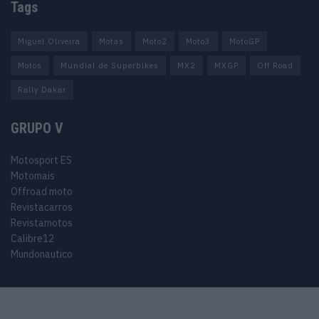
Tags
Miguel Oliveira
Motas
Moto2
Moto3
MotoGP
Motos
Mundial de Superbikes
MX2
MXGP
Off Road
Rally Dakar
GRUPO V
Motosport ES
Motomais
Offroad moto
Revistacarros
Revistamotos
Calibre12
Mundonautico