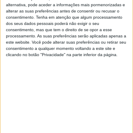
volta na primeira corrida. Reagiu tarde demais, não saiu
alternativa, pode aceder a informações mais pormenorizadas e
alterar as suas preferências antes de consentir ou recusar o
bem da largada e ao acelerar, tocou a roda traseira de
consentimento.
Tenha em atenção que algum processamento
um adversário e quase caiu. Roczen foi o último a virar na
dos seus dados pessoais poderá não exigir o seu
primeira curva, mas na corrida, foi capaz de avançar de
consentimento, mas que tem o direito de se opor a esse
forma rápida e contínua. Eli Tomac ( Yamaha ) também
processamento. As suas preferências serão aplicadas apenas a
este website. Você pode alterar suas preferências ou retirar seu
não teve uma largada particularmente boa, mas da 5ª
consentimento a qualquer momento voltando a este site e
posição subiu rapidamente e controlou a corrida desde a
clicando no botão "Privacidade" na parte inferior da página.
frente. Roczen foi pelo menos capaz de lutar para chegar
ao segundo lugar.
Tomac fez o holeshot na segunda corrida e fez as suas
linhas sozinho no solo arenoso, enquanto Roczen lutou
novamente e teve que fazer muitas manobras de
ultrapassagem para subir ao terceiro lugar. Nas duas
últimas voltas ultrapassou Joey Savatgy para o segundo
lugar, mas o piloto da Firepower Honda contra-atacou, de
modo que o já ligeiramente frustrado campeão alemão
só conseguiu terminar a segunda corrida em terceiro