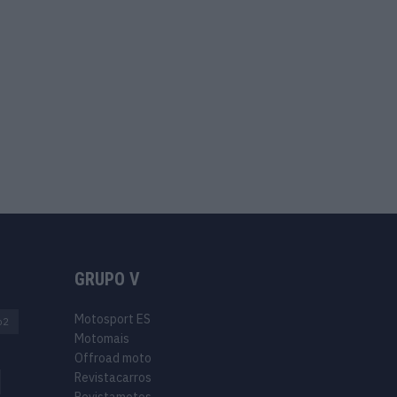
GRUPO V
Motosport ES
o2
Motomais
Offroad moto
Revistacarros
Revistamotos