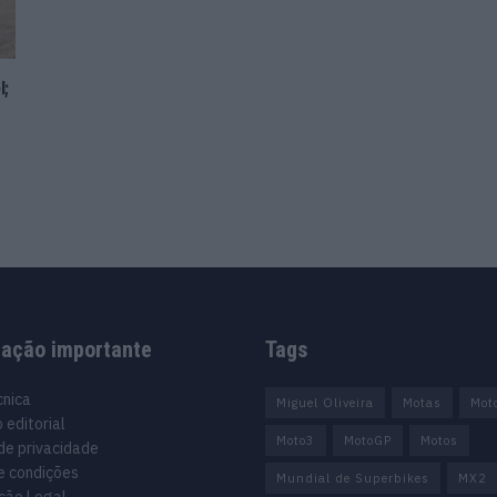
l;
mação importante
Tags
cnica
Miguel Oliveira
Motas
Mot
 editorial
Moto3
MotoGP
Motos
 de privacidade
e condições
Mundial de Superbikes
MX2
ção Legal