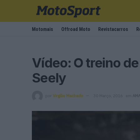
Motomais
Offroad Moto
Revistacarros
R
Vídeo: O treino d
Seely
por
Virgílio Machado
30 Março, 2016
em
AMA