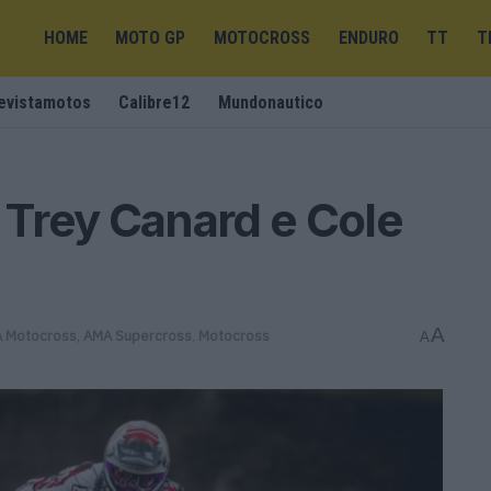
HOME
MOTO GP
MOTOCROSS
ENDURO
TT
T
evistamotos
Calibre12
Mundonautico
e Trey Canard e Cole
A
 Motocross
,
AMA Supercross
,
Motocross
A