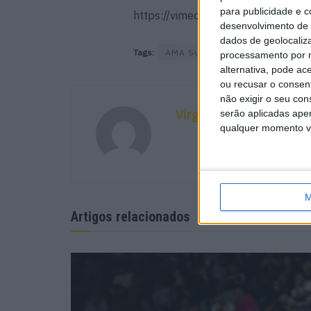
para publicidade e 
https://vimeo.com/160880598
desenvolvimento de 
dados de geolocaliza
Tags:
AMA Supercross
Cole Seely
processamento por n
alternativa, pode ac
ou recusar o consen
não exigir o seu co
Virgílio Machado
serão aplicadas apen
qualquer momento vol
M
Artigos relacionados