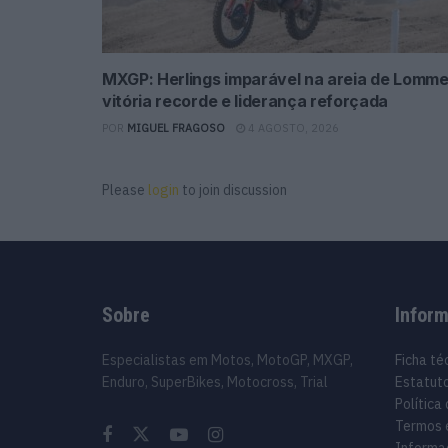
MXGP: Herlings imparável na areia de Lomme
vitória recorde e liderança reforçada
POR
MIGUEL FRAGOSO
4 AGOSTO, 2026
Please
login
to join discussion
Sobre
Infor
Especialistas em Motos, MotoGP, MXGP,
Ficha té
Enduro, SuperBikes, Motocross, Trial
Estatuto
Política
Termos 
Informa