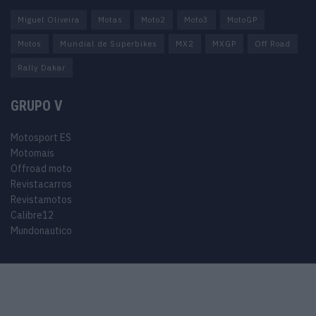
Miguel Oliveira
Motas
Moto2
Moto3
MotoGP
Motos
Mundial de Superbikes
MX2
MXGP
Off Road
Rally Dakar
GRUPO V
Motosport ES
Motomais
Offroad moto
Revistacarros
Revistamotos
Calibre12
Mundonautico
© 2024 Motosport copyright