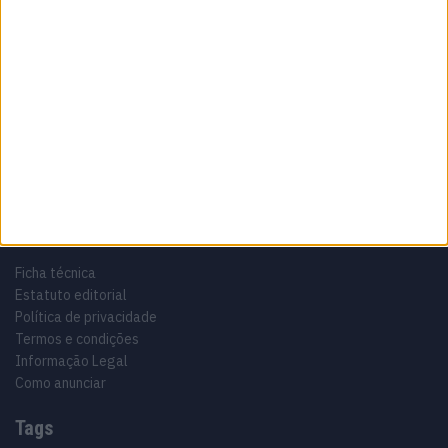
Sobre
Especialistas em Motos, MotoGP, MXGP, Enduro, SuperBikes,
Motocross, Trial
Informação importante
Ficha técnica
Estatuto editorial
Política de privacidade
Termos e condições
Informação Legal
Como anunciar
Tags