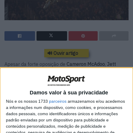
🔊 Ouvir artigo
Apesar da forte oposição de
Cameron McAdoo
,
Jett
Lawrence
esteve um degrau acima de toda a
concorrência no
AMA Supercross 250 Costa Este
em
Indianapolis
.
Damos valor à sua privacidade
Lawrence arrancou na frente logo seguido por McAdoo.
Nós e os nossos 1733
parceiros
armazenamos e/ou acedemos
Num
circuito bastante traiçoeiro
, o piloto da Kawasaki
a informações num dispositivo, como cookies, e processamos
dados pessoais, como identificadores únicos e informações
tirou partido de um
erro
do australiano para
assumir o
padrão enviadas por um dispositivo para publicidade e
comando à quinta volta
.
conteúdos personalizados, medição de publicidade e
conteúdos, pesquisa de audiências e desenvolvimento de