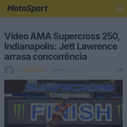
Vídeo AMA Supercross 250,
Indianapolis: Jett Lawrence
arrasa concorrência
A
por
Jorge Ró Jr.
20 Março, 2022
A