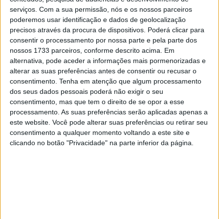
Claramente ao ataque, o n.º 48 deu todos os sinais de
serviços.
Com a sua permissão, nós e os nossos parceiros
querer uma vitória a todo o custo mas
o piloto da Honda
poderemos usar identificação e dados de geolocalização
estava simplesmente noutro nível.
precisos através da procura de dispositivos. Poderá clicar para
consentir o processamento por nossa parte e pela parte dos
nossos 1733 parceiros, conforme descrito acima. Em
Artigos relacionados
alternativa, pode aceder a informações mais pormenorizadas e
alterar as suas preferências antes de consentir ou recusar o
MotoGP: Moto3,David Almansa vence em
consentimento.
Tenha em atenção que algum processamento
Silverstone após corrida repleta de
dos seus dados pessoais poderá não exigir o seu
emoções
consentimento, mas que tem o direito de se opor a esse
9 AGOSTO, 2026
processamento. As suas preferências serão aplicadas apenas a
este website. Você pode alterar suas preferências ou retirar seu
MotoGP: ‘Hat-trick’ Aprilia em Silverstone!
consentimento a qualquer momento voltando a este site e
Primeiras impressões de Raúl, Martín e
clicando no botão "Privacidade" na parte inferior da página.
Bezzecchi
9 AGOSTO, 2026
Com uma
paciência
pouco característica de um jovem de