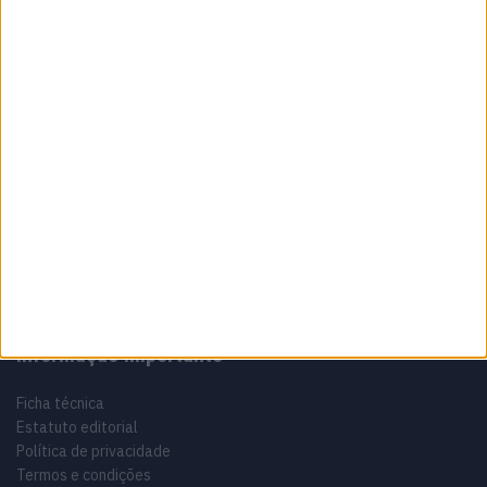
Sobre
Especialistas em Motos, MotoGP, MXGP, Enduro, SuperBikes,
Motocross, Trial
Informação importante
Ficha técnica
Estatuto editorial
Política de privacidade
Termos e condições