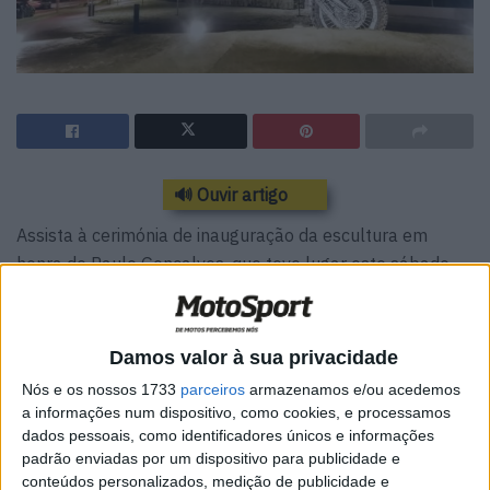
🔊 Ouvir artigo
Assista à cerimónia de inauguração da escultura em
honra de Paulo Gonçalves, que teve lugar este sábado
em Esposende.
https://www.youtube.com/live/Eel
Damos valor à sua privacidade
m3uLBMNE?
Nós e os nossos 1733
parceiros
armazenamos e/ou acedemos
a informações num dispositivo, como cookies, e processamos
si=MFJGcAR8nq6NbNoU
dados pessoais, como identificadores únicos e informações
padrão enviadas por um dispositivo para publicidade e
conteúdos personalizados, medição de publicidade e