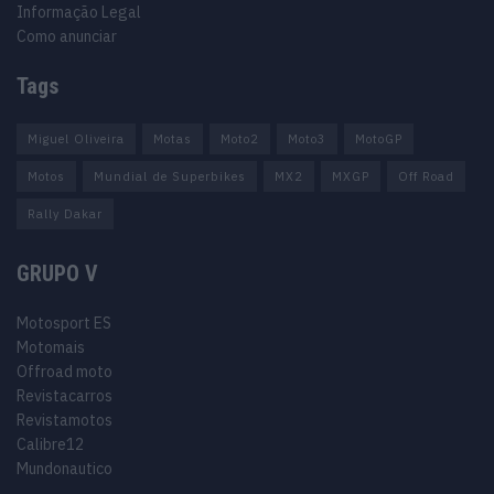
Informação Legal
Como anunciar
Tags
Miguel Oliveira
Motas
Moto2
Moto3
MotoGP
Motos
Mundial de Superbikes
MX2
MXGP
Off Road
Rally Dakar
GRUPO V
Motosport ES
Motomais
Offroad moto
Revistacarros
Revistamotos
Calibre12
Mundonautico