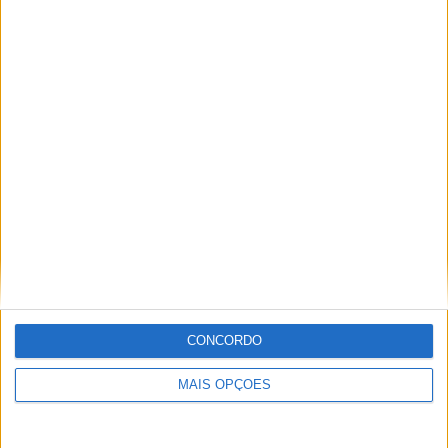
Tags:
escultura
Esposende
Gemeses
Parque Paulo Gonçalves
Paulo Gonçalves
Paulo Maria
Speedy
video
vídeo
Jorge Ró Jr.
Artigos relacionados
CONCORDO
MAIS OPÇÕES