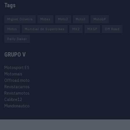
Tags
Miguel Oliveira
Motas
Moto2
Moto3
MotoGP
Motos
Mundial de Superbikes
MX2
MXGP
Off Road
Rally Dakar
GRUPO V
Motosport ES
Motomais
Offroad moto
Revistacarros
Revistamotos
Calibre12
Mundonautico