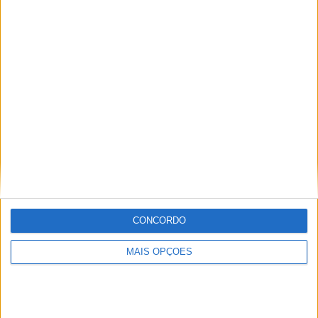
MXGP: Oficial! Romain Febvre junta-se à Ducati para
as épocas de 2027 e 2028
CONCORDO
POR
MIGUEL FRAGOSO
29 JULHO, 2026
MAIS OPÇÕES
Please
login
to join discussion