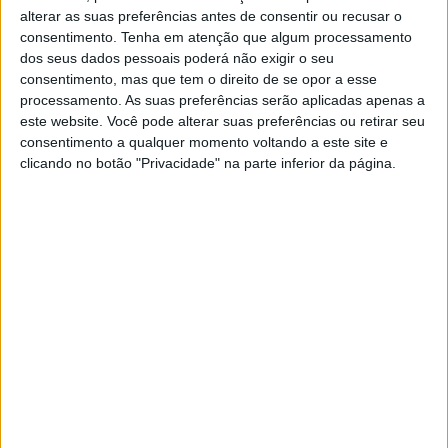
alterar as suas preferências antes de consentir ou recusar o
consentimento.
Tenha em atenção que algum processamento
🔊 Ouvir artigo
dos seus dados pessoais poderá não exigir o seu
consentimento, mas que tem o direito de se opor a esse
Valentin Guillod está neste momento sem equipa, no
processamento. As suas preferências serão aplicadas apenas a
entanto, nos últimos dias tem circulado o rumor de que o
este website. Você pode alterar suas preferências ou retirar seu
piloto suíço pode estar a caminho da Kemea Yamaha.
consentimento a qualquer momento voltando a este site e
clicando no botão "Privacidade" na parte inferior da página.
Guillod, que compete na categoria MX2, abandonou
recentemente a sua antiga formação, a Standing
Construct Yamaha Yamalube, mas ao que parece vai
continuar ligado a uma formação associada à marca
nipónica com a qual tem contrato.
Recorde-se que na época passada Guillod terminou no
quarto posto, tendo vencido os Grandes Prémios de
Espanha, Reino Unido e República Checa.
Tags:
Valentin Guillod