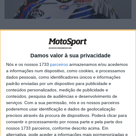
Artigos relacionados
Damos valor à sua privacidade
Nós e os nossos 1733
parceiros
armazenamos e/ou acedemos
MXGP: Herlings imparável na areia de
a informações num dispositivo, como cookies, e processamos
Lommel; vitória recorde e liderança
dados pessoais, como identificadores únicos e informações
reforçada
padrão enviadas por um dispositivo para publicidade e
8 AGOSTO, 2026
conteúdos personalizados, medição de publicidade e
conteúdos, pesquisa de audiências e desenvolvimento de
MXGP: Oficial! Romain Febvre junta-se à
serviços.
Com a sua permissão, nós e os nossos parceiros
Ducati para as épocas de 2027 e 2028
poderemos usar identificação e dados de geolocalização
29 JULHO, 2026
precisos através da procura de dispositivos. Poderá clicar para
consentir o processamento por nossa parte e pela parte dos
nossos 1733 parceiros, conforme descrito acima. Em
alternativa, pode aceder a informações mais pormenorizadas e