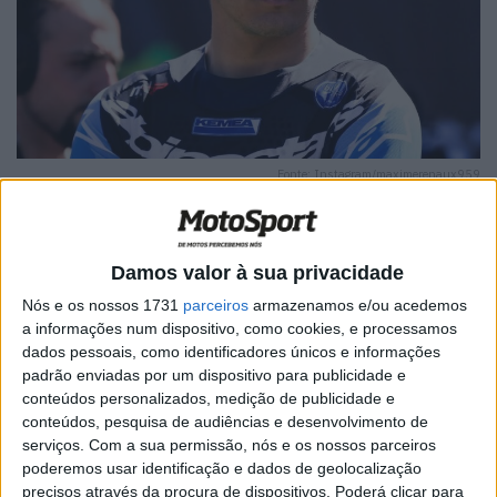
Fonte: Instagram/maximerenaux959
Damos valor à sua privacidade
Nós e os nossos 1731
parceiros
armazenamos e/ou acedemos
🔊 Ouvir artigo
a informações num dispositivo, como cookies, e processamos
Para Maxime Renaux, da Monster Energy Yamaha Factory
dados pessoais, como identificadores únicos e informações
padrão enviadas por um dispositivo para publicidade e
MXGP, o dia de recuperação adicional é uma mais valia
conteúdos personalizados, medição de publicidade e
enquanto continua a sua recuperação de uma lesão.
conteúdos, pesquisa de audiências e desenvolvimento de
Renaux guarda boas memórias de Frauenfeld, tendo
serviços.
Com a sua permissão, nós e os nossos parceiros
garantido uma vitória na classe MXGP em 2023. Com um
poderemos usar identificação e dados de geolocalização
precisos através da procura de dispositivos. Poderá clicar para
dia extra para recuperar antes do dia da corrida, Renaux