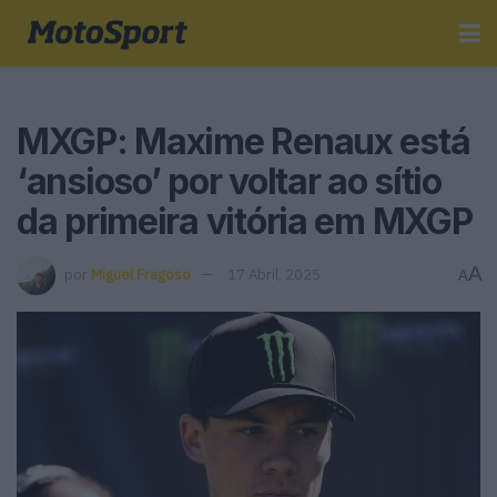
MXGP: Maxime Renaux está
‘ansioso’ por voltar ao sítio
da primeira vitória em MXGP
A
por
Miguel Fragoso
17 Abril, 2025
A