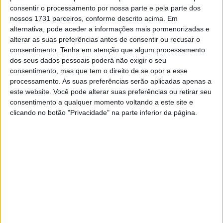
consentir o processamento por nossa parte e pela parte dos
pretende estar na luta por vitórias e um lugar no pódio.
nossos 1731 parceiros, conforme descrito acima. Em
alternativa, pode aceder a informações mais pormenorizadas e
Em declarações para a imprensa da Yamaha Racing,
alterar as suas preferências antes de consentir ou recusar o
Maxime Renaux falou sobre as suas expectativas para a
consentimento.
Tenha em atenção que algum processamento
ronda em Frauenfeld.
dos seus dados pessoais poderá não exigir o seu
consentimento, mas que tem o direito de se opor a esse
– Estou ansioso por regressar à Suíça. É uma pista com a
processamento. As suas preferências serão aplicadas apenas a
qual tenho um bom feeling e algumas boas memórias
este website. Você pode alterar suas preferências ou retirar seu
consentimento a qualquer momento voltando a este site e
como a minha primeira vitória na classe MXGP. Vai ser um
clicando no botão "Privacidade" na parte inferior da página.
fim de semana único, com nada a acontecer no domingo e
nós a corrermos na segunda-feira. Penso que isto me vai
favorecer neste momento, uma vez que não estou a
100%, por isso ter um dia para recuperar entre sábado e
segunda-feira é melhor para mim e vou tentar usar isso a
meu favor.
Artigos relacionados