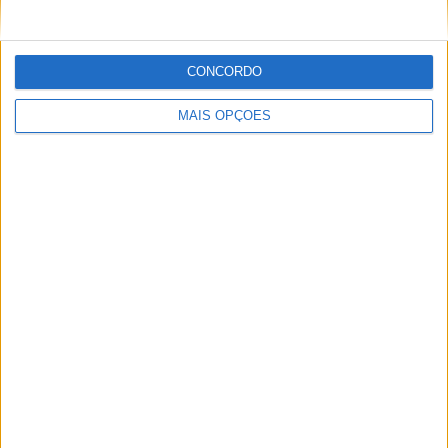
POR
MIGUEL FRAGOSO
6 AGOSTO, 2026
CONCORDO
MAIS OPÇÕES
MotoGP: Marco Bezzecchi recebe luz verde para
correr em Silverstone
POR
MIGUEL FRAGOSO
6 AGOSTO, 2026
Please
login
to join discussion