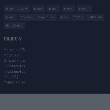
Miguel Oliveira
Motas
Moto2
Moto3
MotoGP
Motos
Mundial de Superbikes
MX2
MXGP
Off Road
Rally Dakar
GRUPO V
Motosport ES
Motomais
Offroad moto
Revistacarros
Revistamotos
Calibre12
Mundonautico
© 2024 Motosport copyright