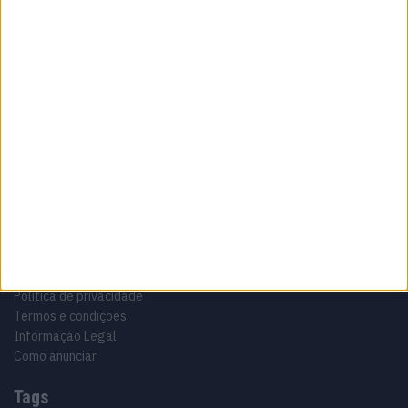
Sobre
Especialistas em Motos, MotoGP, MXGP, Enduro, SuperBikes,
Motocross, Trial
Informação importante
Ficha técnica
Estatuto editorial
Política de privacidade
Termos e condições
Informação Legal
Como anunciar
Tags