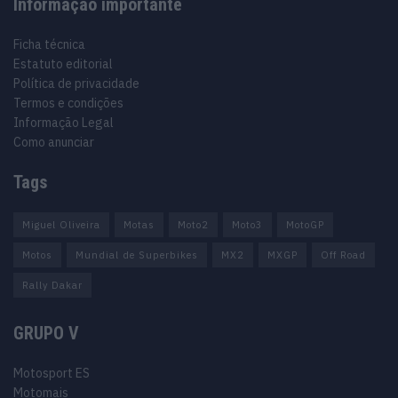
Informação importante
Ficha técnica
Estatuto editorial
Política de privacidade
Termos e condições
Informação Legal
Como anunciar
Tags
Miguel Oliveira
Motas
Moto2
Moto3
MotoGP
Motos
Mundial de Superbikes
MX2
MXGP
Off Road
Rally Dakar
GRUPO V
Motosport ES
Motomais