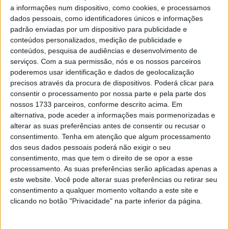
O que há de especial nisso é que Seewer não só não
a informações num dispositivo, como cookies, e processamos
perdeu uma única corrida, como também marcou pontos
dados pessoais, como identificadores únicos e informações
no mundial em cada um desses 200 Grandes Prémios.
padrão enviadas por um dispositivo para publicidade e
conteúdos personalizados, medição de publicidade e
Nos 68 anos de história do Campeonato do Mundo de
conteúdos, pesquisa de audiências e desenvolvimento de
Motocross da FIM este é um feito inédito – Jeremy
serviços.
Com a sua permissão, nós e os nossos parceiros
Seewer é o piloto mais consistente de sempre!
poderemos usar identificação e dados de geolocalização
precisos através da procura de dispositivos. Poderá clicar para
“Estou orgulhoso da minha consistência. Devo dizer que
consentir o processamento por nossa parte e pela parte dos
pódios, vitórias e medalhas contam mais para mim do
nossos 1733 parceiros, conforme descrito acima. Em
alternativa, pode aceder a informações mais pormenorizadas e
que participar de Grandes Prémios , mas é ótimo poder
alterar as suas preferências antes de consentir ou recusar o
comemorar esse marco diante de um público suíço. Isso
consentimento.
Tenha em atenção que algum processamento
é muito bom.”
Disse Seewer.
dos seus dados pessoais poderá não exigir o seu
consentimento, mas que tem o direito de se opor a esse
processamento. As suas preferências serão aplicadas apenas a
este website. Você pode alterar suas preferências ou retirar seu
consentimento a qualquer momento voltando a este site e
clicando no botão "Privacidade" na parte inferior da página.