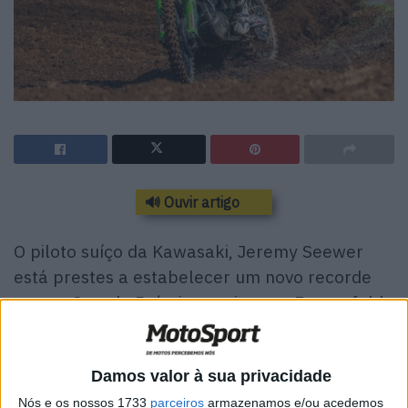
🔊 Ouvir artigo
O piloto suíço da Kawasaki, Jeremy Seewer
está prestes a estabelecer um novo recorde
no seu Grande Prémio caseiro, em Frauenfeld,
este fim-de-semana. O GP da Suíça será a sua
200ª corrida consecutiva no Campeonato do
Damos valor à sua privacidade
Mundo.
Nós e os nossos 1733
parceiros
armazenamos e/ou acedemos