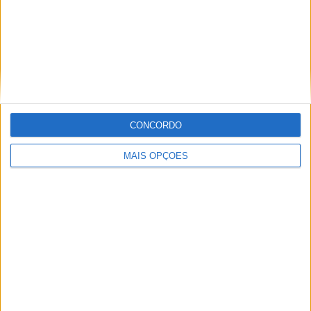
Tags:
200 Grandes Prémios
GP da Suiça
Jeremy Seewer
Kawasaki Racing Team
MXGP
CONCORDO
MAIS OPÇÕES
Ricardo Ferreira
Apaixonado por motos desde muito cedo, está desde há
muito ligado à Comunicação Social, tendo trabalhado em
diversos meios como AutoHoje, revista Motociclismo,
jornal Volante, revista MotoMagazine e Autosport, entre
outros.