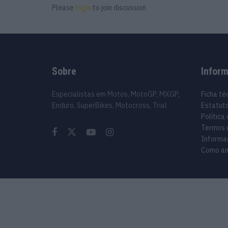
Please
login
to join discussion
Sobre
Infor
Especialistas em Motos, MotoGP, MXGP,
Ficha té
Enduro, SuperBikes, Motocross, Trial
Estatuto
Política
Termos 
Informa
Como an
© 2024 Motosport copyright