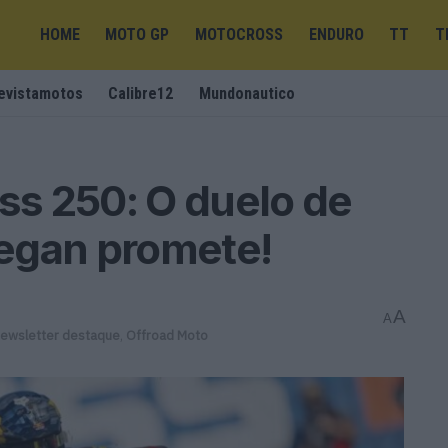
HOME
MOTO GP
MOTOCROSS
ENDURO
TT
T
evistamotos
Calibre12
Mundonautico
s 250: O duelo de
egan promete!
A
A
ewsletter destaque
,
Offroad Moto