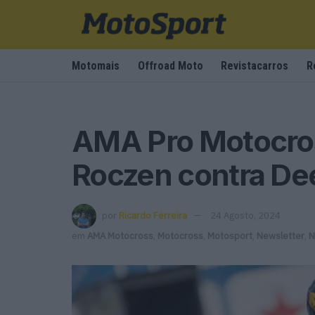
Motomais
Offroad Moto
Revistacarros
R
AMA Pro Motocros
Roczen contra De
por
Ricardo Ferreira
24 Agosto, 2024
em
AMA Motocross
,
Motocross
,
Motosport
,
Newsletter
,
N