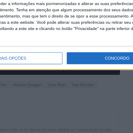
eder a informações mais pormenorizadas e alterar as suas preferência
timento.
Tenha em atenção que algum processamento dos seus dados
nsentimento, mas que tem o direito de se opor a esse processamento. A
as a este website. Você pode alterar suas preferências ou retirar seu
tando a este site e clicando no botão "Privacidade" na parte inferior 
AIS OPÇÕES
CONCORDO
ille
Haiden Deegan
Iron Man
Ken Roczen
ito cedo, está desde há muito ligado à Comunicação Social,