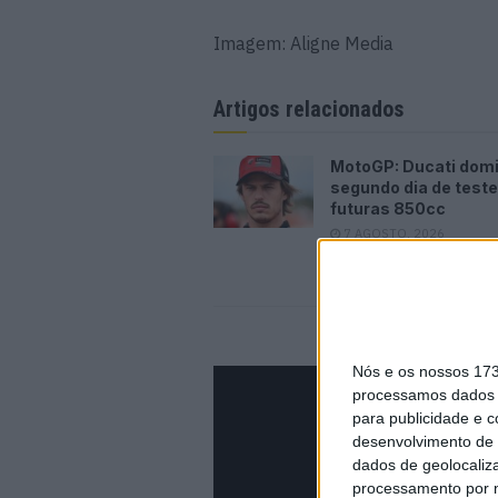
Imagem: Aligne Media
Artigos relacionados
MotoGP: Ducati dom
segundo dia de test
futuras 850cc
7 AGOSTO, 2026
Nós e os nossos 17
processamos dados p
para publicidade e 
desenvolvimento de 
dados de geolocaliza
processamento por n