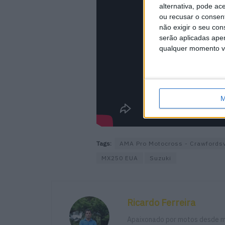
alternativa, pode ac
ou recusar o consen
não exigir o seu co
serão aplicadas apen
qualquer momento vol
M
Tags:
AMA Pro Motocross - Crawfordsv
MX250 EUA
Suzuki
Ricardo Ferreira
Apaixonado por motos desde mu