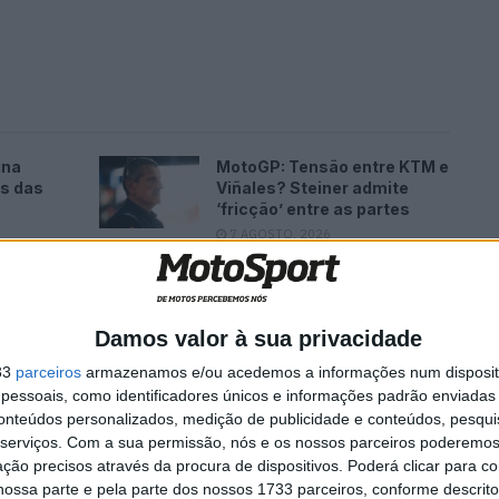
ina
MotoGP: Tensão entre KTM e
es das
Viñales? Steiner admite
‘fricção’ entre as partes
7 AGOSTO, 2026
Damos valor à sua privacidade
33
parceiros
armazenamos e/ou acedemos a informações num dispositi
essoais, como identificadores únicos e informações padrão enviadas 
conteúdos personalizados, medição de publicidade e conteúdos, pesqui
serviços.
Com a sua permissão, nós e os nossos parceiros poderemos 
ção precisos através da procura de dispositivos. Poderá clicar para co
ossa parte e pela parte dos nossos 1733 parceiros, conforme descrit