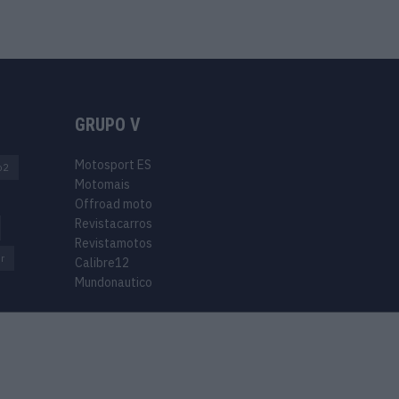
GRUPO V
Motosport ES
o2
Motomais
Offroad moto
Revistacarros
Revistamotos
r
Calibre12
Mundonautico