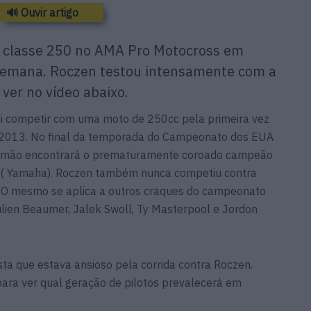
🔊 Ouvir artigo
a classe 250 no AMA Pro Motocross em
 semana. Roczen testou intensamente com a
er no vídeo abaixo.
ai competir com uma moto de 250cc pela primeira vez
 2013. No final da temporada do Campeonato dos EUA
alemão encontrará o prematuramente coroado campeão
 ( Yamaha). Roczen também nunca competiu contra
 O mesmo se aplica a outros craques do campeonato
ien Beaumer, Jalek Swoll, Ty Masterpool e Jordon
ta que estava ansioso pela corrida contra Roczen.
para ver qual geração de pilotos prevalecerá em