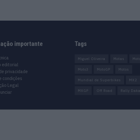
mação importante
Tags
cnica
Miguel Oliveira
Motas
Mot
 editorial
Moto3
MotoGP
Motos
 de privacidade
e condições
Mundial de Superbikes
MX2
ção Legal
MXGP
Off Road
Rally Daka
unciar