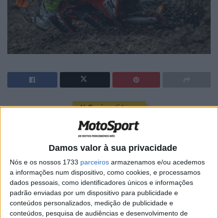
🔊 Ouvir artigo
A equipa Red Bull KTM Factory chegou à Suiça depois de
ter vencido três das últimas cinco rondas, com Jeffrey
Damos valor à sua privacidade
Herlings numa série de onze pódios.
Nós e os nossos 1733
parceiros
armazenamos e/ou acedemos
Herlings teve de lutar desde os dez primeiros lugares e a
a informações num dispositivo, como cookies, e processamos
dados pessoais, como identificadores únicos e informações
meio da tabela de classificação nas duas mangas. O
padrão enviadas por um dispositivo para publicidade e
holandês foi forte e aventureiro com as suas linhas e,
conteúdos personalizados, medição de publicidade e
embora não tenha conseguido aumentar a sua contagem
conteúdos, pesquisa de audiências e desenvolvimento de