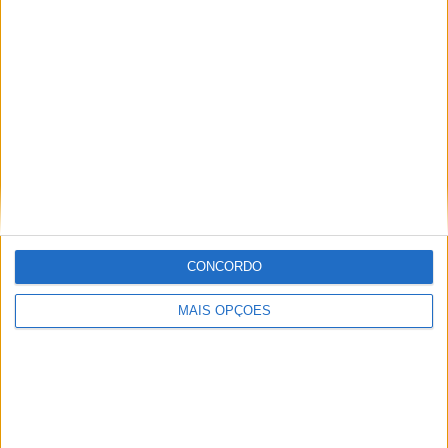
diversos meios como AutoHoje, revista Motociclismo,
jornal Volante, revista MotoMagazine e Autosport, entre
outros.
Artigos relacionados
CONCORDO
MotoGP: Jorge Martín não dá hipóteses e
MAIS OPÇÕES
vence Sprint marcada pelo domínio da
Aprilia
POR
MIGUEL FRAGOSO
8 AGOSTO, 2026