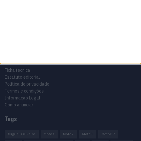
Especialistas em Motos, MotoGP, MXGP, Enduro, SuperBikes,
Motocross, Trial
Informação importante
Ficha técnica
Estatuto editorial
Política de privacidade
Termos e condições
Informação Legal
Como anunciar
Tags
Miguel Oliveira
Motas
Moto2
Moto3
MotoGP