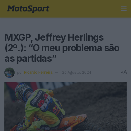
MXGP, Jeffrey Herlings
(2º.): “O meu problema são
as partidas”
A
por
Ricardo Ferreira
26 Agosto, 2024
A