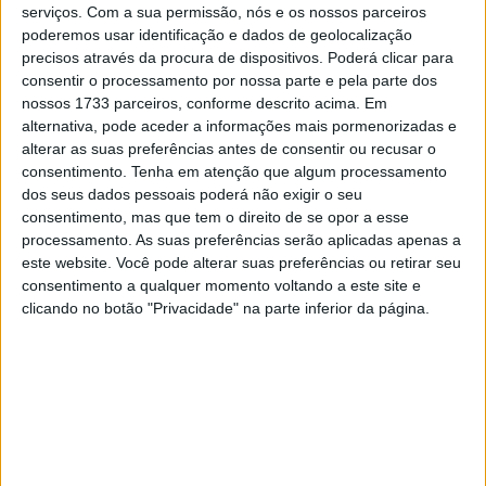
de vitórias (12 em 2024 até à data) alcançou o 2º lugar
serviços.
Com a sua permissão, nós e os nossos parceiros
poderemos usar identificação e dados de geolocalização
em ambas as mangas, a sua segunda melhor pontuação
precisos através da procura de dispositivos. Poderá clicar para
este ano. Jeffrey continua em 3º lugar no campeonato e
consentir o processamento por nossa parte e pela parte dos
precisa de mais 22 pontos do que Jorge Prado para
nossos 1733 parceiros, conforme descrito acima. Em
chegar ao P2.
alternativa, pode aceder a informações mais pormenorizadas e
alterar as suas preferências antes de consentir ou recusar o
“Hoje foi um domingo difícil. O meu arranque foi muito
consentimento.
Tenha em atenção que algum processamento
dos seus dados pessoais poderá não exigir o seu
bom na primeira corrida, mas, de alguma forma, acabei
consentimento, mas que tem o direito de se opor a esse
por ter de passar de 10º para 2º. Na segunda corrida –
processamento. As suas preferências serão aplicadas apenas a
não sei como – estava quase em último. Fiz muitas
este website. Você pode alterar suas preferências ou retirar seu
ultrapassagens e, quando cheguei a 2º, o Tim (Gajser) já
consentimento a qualquer momento voltando a este site e
ia longe. Na areia, podemos ir em frente e fazer um sprint
clicando no botão "Privacidade" na parte inferior da página.
de três voltas, mas aqui na lama forçamos e acabamos
por ir para trás. Voltei a mostrar que tinha grande ritmo e
penso que os meus arranques vão ser melhores nas
próximas corridas. Também já estamos a trabalhar em
2025 e pensamos que também vamos ter algo muito
bom a nível técnico para o próximo ano. Gosto da Turquia