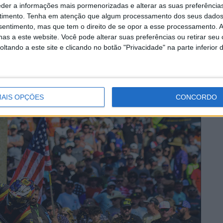
eder a informações mais pormenorizadas e alterar as suas preferência
ao
acredita que a Aprilia está
timento.
Tenha em atenção que algum processamento dos seus dados
fora do alcance da Ducati em
nsentimento, mas que tem o direito de se opor a esse processamento. A
Silverstone
as a este website. Você pode alterar suas preferências ou retirar seu
9 AGOSTO, 2026
tando a este site e clicando no botão "Privacidade" na parte inferior 
AIS OPÇÕES
CONCORDO