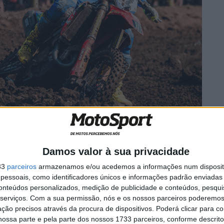
hada num sol glorioso tornou este um dos
MX das
cada.
lia liderou com uma margem considerável, com Jett e
Damos valor à sua privacidade
versários com prestações do Holeshot à Bandeira, que
antes dos dois pilotos da Honda HRC.
33
parceiros
armazenamos e/ou acedemos a informações num dispositi
essoais, como identificadores únicos e informações padrão enviadas 
conteúdos personalizados, medição de publicidade e conteúdos, pesqui
serviços.
Com a sua permissão, nós e os nossos parceiros poderemos 
ção precisos através da procura de dispositivos. Poderá clicar para co
ossa parte e pela parte dos nossos 1733 parceiros, conforme descrit
ada vez
MotoGP: Alex Márquez