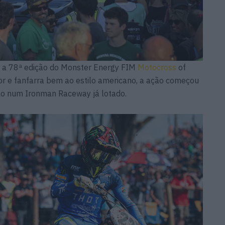
a a 78ª edição do Monster Energy FIM
Motocross
of
or e fanfarra bem ao estilo americano, a ação começou
ção num Ironman Raceway já lotado.