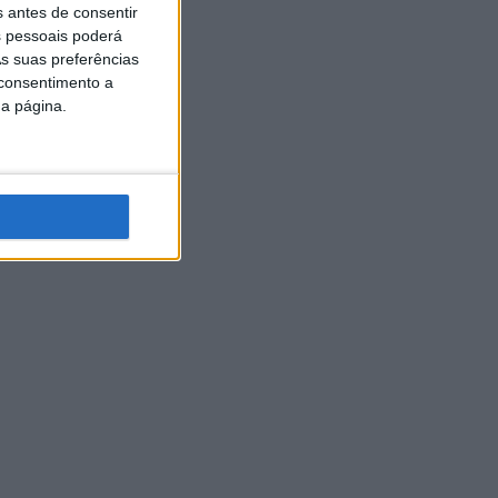
s antes de consentir
 pessoais poderá
s suas preferências
 consentimento a
da página.