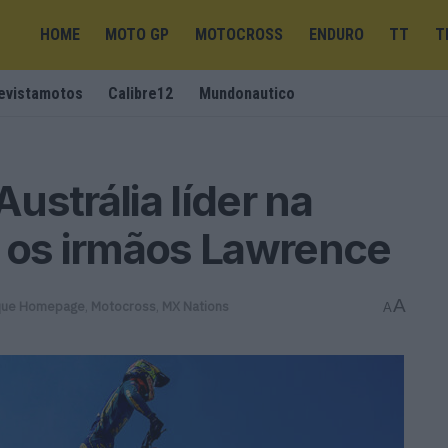
HOME
MOTO GP
MOTOCROSS
ENDURO
TT
T
evistamotos
Calibre12
Mundonautico
ustrália líder na
m os irmãos Lawrence
A
que Homepage
,
Motocross
,
MX Nations
A