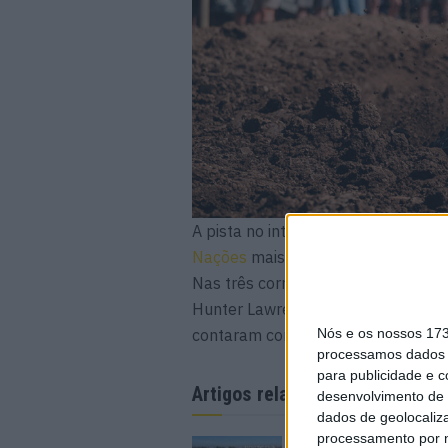
A pista no interior de Indiana ban
Nações
mais quentes da última dé
Nas três corridas, a Equipa Austrá
Hunter Lawrence a arrasarem os ad
contaram com pilotagens deslumbr
Nós e os nossos 17
processamos dados p
para publicidade e 
Artigos relacionados
desenvolvimento de 
dados de geolocaliza
processamento por n
MotoGP: Argentina c