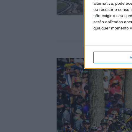
alternativa, pode ac
mais perto de voltar 
ou recusar o consen
Mundial em 2027
não exigir o seu co
9 AGOSTO, 2026
serão aplicadas apen
qualquer momento vol
M