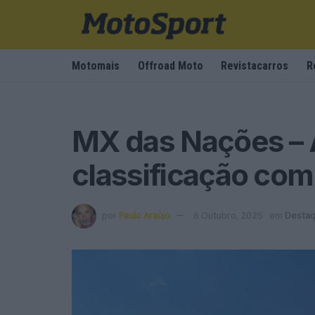
Motomais
Offroad Moto
Revistacarros
R
MX das Nações – A
classificação co
por
Paulo Araújo
6 Outubro, 2025
em
Desta