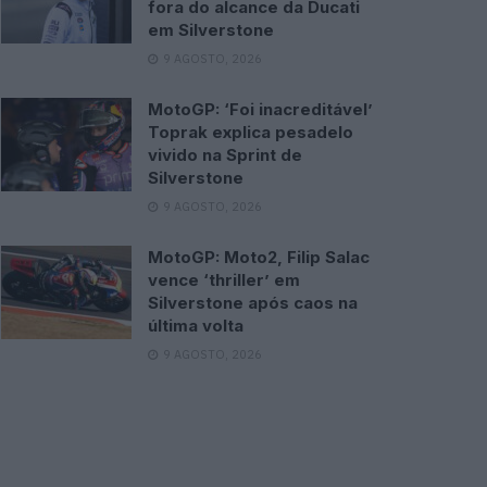
fora do alcance da Ducati
em Silverstone
9 AGOSTO, 2026
MotoGP: ‘Foi inacreditável’
Toprak explica pesadelo
vivido na Sprint de
Silverstone
9 AGOSTO, 2026
MotoGP: Moto2, Filip Salac
vence ‘thriller’ em
Silverstone após caos na
última volta
9 AGOSTO, 2026