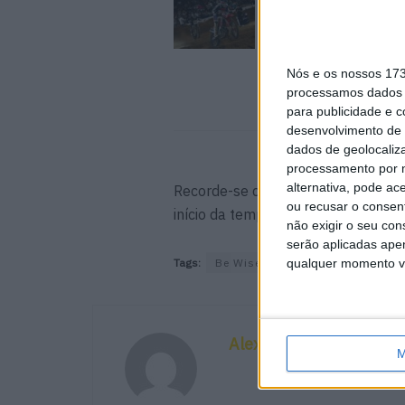
Soubeyras foi o gran
destaque da classe E
Poutena
6 AGOSTO, 2026
Nós e os nossos 17
processamos dados p
para publicidade e 
desenvolvimento de 
dados de geolocaliza
processamento por n
alternativa, pode ac
Recorde-se que o Be Wiser Hawksto
ou recusar o consen
início da temporada de motocross p
não exigir o seu co
serão aplicadas apen
Tags:
Be Wiser Hawkstone Internation
qualquer momento vol
Alexandre Melo
M