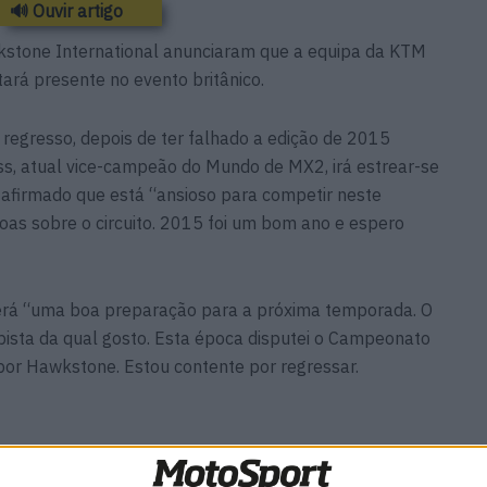
🔊 Ouvir artigo
kstone International anunciaram que a equipa da KTM
ará presente no evento britânico.
 regresso, depois de ter falhado a edição de 2015
ss, atual vice-campeão do Mundo de MX2, irá estrear-se
 afirmado que está “ansioso para competir neste
boas sobre o circuito. 2015 foi um bom ano e espero
 será “uma boa preparação para a próxima temporada. O
pista da qual gosto. Esta época disputei o Campeonato
or Hawkstone. Estou contente por regressar.
ic
MXGP: Herlings imparável na