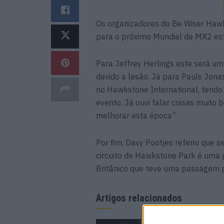
Os organizadores do Be Wiser Haw
para o próximo Mundial de MX2 est
Para Jeffrey Herlings este será um
devido a lesão. Já para Pauls Jona
no Hawkstone International, tendo
evento. Já ouvi falar coisas muito 
melhorar esta época”.
Por fim, Davy Pootjes referiu que
circuito de Hawkstone Park é uma 
Britânico que teve uma passagem p
Artigos relacionados
CN Supercross: Cédr