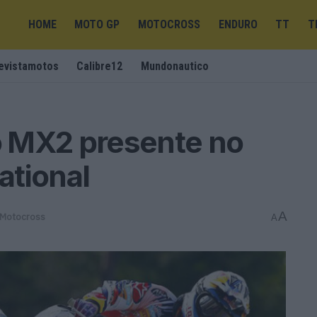
HOME
MOTO GP
MOTOCROSS
ENDURO
TT
T
evistamotos
Calibre12
Mundonautico
 MX2 presente no
ational
A
Motocross
A