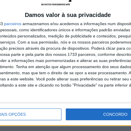
de
areia de Lommel; vitória
lite em
recorde e liderança
Damos valor à sua privacidade
reforçada
8 AGOSTO, 2026
33
parceiros
armazenamos e/ou acedemos a informações num dispositi
essoais, como identificadores únicos e informações padrão enviadas 
conteúdos personalizados, medição de publicidade e conteúdos, pesqui
serviços.
Com a sua permissão, nós e os nossos parceiros poderemos 
ção precisos através da procura de dispositivos. Poderá clicar para co
ossa parte e pela parte dos nossos 1733 parceiros, conforme descrit
eder a informações mais pormenorizadas e alterar as suas preferência
ne International é um evento anual e que marca o
timento.
Tenha em atenção que algum processamento dos seus dados
ara muitos pilotos.
nsentimento, mas que tem o direito de se opor a esse processamento. A
as a este website. Você pode alterar suas preferências ou retirar seu
al
Davy Pootjes
Jeffrey Herlings
Pauls Jonass
tando a este site e clicando no botão "Privacidade" na parte inferior 
AIS OPÇÕES
CONCORDO