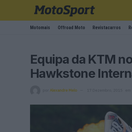
Motomais
Offroad Moto
Revistacarros
R
Equipa da KTM no
Hawkstone Intern
por
Alexandre Melo
17 Dezembro, 2015
em