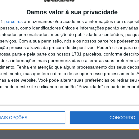
Damos valor à sua privacidade
31
parceiros
armazenamos e/ou acedemos a informações num dispositi
essoais, como identificadores únicos e informações padrão enviadas 
conteúdos personalizados, medição de publicidade e conteúdos, pesqui
s tem o seu início no dia 5 de Março no Granho
serviços.
Com a sua permissão, nós e os nossos parceiros poderemos 
ção precisos através da procura de dispositivos. Poderá clicar para co
ossa parte e pela parte dos nossos 1731 parceiros, conforme descrit
eder a informações mais pormenorizadas e alterar as suas preferência
ross
Campeonato Nacional Supercross
CN Motocross
timento.
Tenha em atenção que algum processamento dos seus dados
nsentimento, mas que tem o direito de se opor a esse processamento. A
 2023
Fantic
Hugo Basaúla
Motocross
as a este website. Você pode alterar suas preferências ou retirar seu
tando a este site e clicando no botão "Privacidade" na parte inferior 
AIS OPÇÕES
CONCORDO