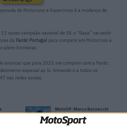
mporada de Motocross e Supercross é a mudança de
13 vezes campeão nacional de SX, o “Basa” vai vestir
ores da
Fantic Portugal
para competir em Motocross e
o além-fronteiras.
e anunciar que para 2023, irei competir com a Fantic
ecimento especial ao Sr. Armando e a todos os
47 nas redes sociais.
a
MotoGP: Marco Bezzecchi
recebe luz verde para correr
em Silverstone
6 AGOSTO, 2026