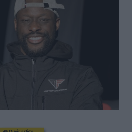
🔊 Ouvir artigo