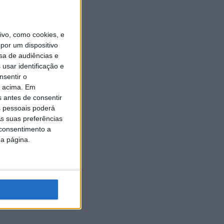
vo, como cookies, e
por um dispositivo
sa de audiências e
usar identificação e
nsentir o
o acima. Em
s antes de consentir
 pessoais poderá
s suas preferências
 consentimento a
da página.