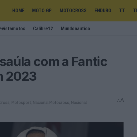
HOME
MOTO GP
MOTOCROSS
ENDURO
TT
T
evistamotos
Calibre12
Mundonautico
saúla com a Fantic
m 2023
A
A
cross
,
Motosport
,
Nacional Motocross
,
Nacional