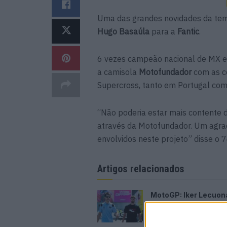
Uma das grandes novidades da te
Hugo Basaúla
para a
Fantic
.
6 vezes campeão nacional de MX e 
a camisola
Motofundador
com as c
Supercross, tanto em Portugal com
“Não poderia estar mais contente d
através da Motofundador. Um agrad
envolvidos neste projeto” disse o 7
Artigos relacionados
MotoGP: Iker Lecuon
ambiciona Top 10 em
Silverstone
6 AGOSTO, 2026