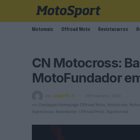
Motomais
Offroad Moto
Revistacarros
R
CN Motocross: Ba
MotoFundador e
por
Jorge Ró Jr.
28 Fevereiro, 2023
em
Destaque Homepage Offroad Moto
,
Motocross
,
Moto
Supercross
,
Newsletter
,
Offroad Moto
,
Supercross