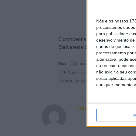
Nós e os nossos 17
processamos dados p
para publicidade e 
O campeonato nacional de Motocros
desenvolvimento de 
(Salvaterra de Magos).
dados de geolocaliza
processamento por n
alternativa, pode ac
Tags:
Campeonato Nacional de Motoc
ou recusar o consen
não exigir o seu co
CN Supercross
CNMX 2023
CNSX
serão aplicadas apen
MotoFundador
Supercross
qualquer momento vol
Jorge Ró Jr.
M