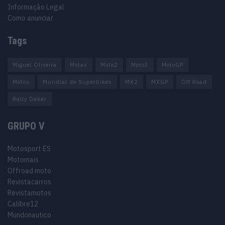
Informação Legal
Como anunciar
Tags
Miguel Oliveira
Motas
Moto2
Moto3
MotoGP
Motos
Mundial de Superbikes
MX2
MXGP
Off Road
Rally Dakar
GRUPO V
Motosport ES
Motomais
Offroad moto
Revistacarros
Revistamotos
Calibre12
Mundonautico