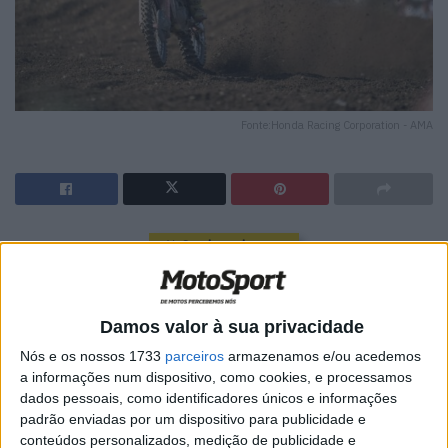
Fonte:Honda Racing Corporation - AMA
🔊 Ouvir artigo
Hunter Lawrence confirmou a competitividade da
CRF450R 2025 da Honda durante a sua estreia no AMA
Damos valor à sua privacidade
Pro Motocross em Unadilla MX, no norte do estado de
Nós e os nossos 1733
parceiros
armazenamos e/ou acedemos
Nova Iorque, competindo com a nova máquina em 1-2
a informações num dispositivo, como cookies, e processamos
motos para um segundo lugar na geral. Foi uma exibição
dados pessoais, como identificadores únicos e informações
impressionante da Equipa Honda HRC que ajudou a
padrão enviadas por um dispositivo para publicidade e
compensar os resultados finais da equipa nas 250;
conteúdos personalizados, medição de publicidade e