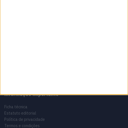
8 AGOSTO, 2026
Sobre
Especialistas em Motos, MotoGP, MXGP, Enduro, SuperBikes,
Motocross, Trial
Informação importante
Ficha técnica
Estatuto editorial
Política de privacidade
Termos e condições