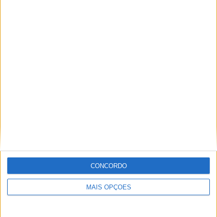
Miguel Fragoso
Jornalista para o site motosport que estuda e escreve
sobre todas as novidades do mundo motorizado. Nasci
no mundo das “duas rodas” por culpa da família que
sempre esteve associada a este meio. Conseguir
trabalhar nesta área e falar sobre o mundo das motos é
um privilégio enorme.
Artigos relacionados
CONCORDO
MAIS OPÇÕES