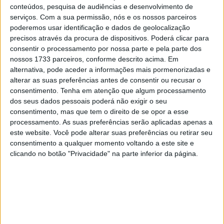
conteúdos, pesquisa de audiências e desenvolvimento de
apesar da forte pilotagem de Chance Hymas e Jo
serviços.
Com a sua permissão, nós e os nossos parceiros
Shimoda (o primeiro a liderar a qualificação e a maior
poderemos usar identificação e dados de geolocalização
parte da primeira moto, e o segundo a lutar pela
precisos através da procura de dispositivos. Poderá clicar para
liderança na segunda moto), ambos os pilotos sofreram
consentir o processamento por nossa parte e pela parte dos
nossos 1733 parceiros, conforme descrito acima. Em
quedas que terminaram os seus dias mais cedo.
alternativa, pode aceder a informações mais pormenorizadas e
alterar as suas preferências antes de consentir ou recusar o
Lawrence colocou a sua nova moto em segundo lugar na
consentimento.
Tenha em atenção que algum processamento
sua primeira partida no AMA Pro Motocross e, apesar de
dos seus dados pessoais poderá não exigir o seu
ter perdido um lugar para Chase Sexton, conseguiu
consentimento, mas que tem o direito de se opor a esse
passar por Aaron Plessinger para assumir a liderança na
processamento. As suas preferências serão aplicadas apenas a
este website. Você pode alterar suas preferências ou retirar seu
1ª volta. Sexton conseguiu aproximar-se no final da
consentimento a qualquer momento voltando a este site e
corrida, chegando mesmo a ultrapassar
clicando no botão "Privacidade" na parte inferior da página.
momentaneamente, mas Lawrence fez uma
ultrapassagem impressionante e manteve-se na
liderança para uma vitória emocionante.
O “gate” ficou retido durante muito tempo na partida da
segunda manga, e depois de ter caído, Lawrence viu-se