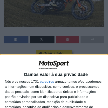
🔊 Ouvir artigo
O Ford Field, em Detroit, acolheu a sexta ronda do AMA
Supercross 250 Costa Este. Numa corrida muito animada
Damos valor à sua privacidade
a vitória no evento ficou nas mãos de Jordon Smith, que
estreou-se a vencer neste competitivo campeonato.
Nós e os nossos 1731
parceiros
armazenamos e/ou acedemos
a informações num dispositivo, como cookies, e processamos
Contudo Smith teve de suar muito para garantir o triunfo
dados pessoais, como identificadores únicos e informações
padrão enviadas por um dispositivo para publicidade e
travando duas emocionantes lutas com Dylan Ferrandis e
conteúdos personalizados, medição de publicidade e
Joey Savatgy. À entrada para a última volta o piloto da
conteúdos, pesquisa de audiências e desenvolvimento de