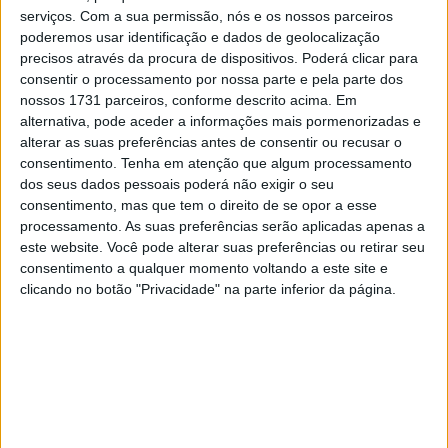
KTM foi ultrapassado por Savatgy, mas ainda antes da
serviços.
Com a sua permissão, nós e os nossos parceiros
bandeira de xadrez, Jordon Smith conseguiu superar o
poderemos usar identificação e dados de geolocalização
precisos através da procura de dispositivos. Poderá clicar para
piloto da Kawasaki, que teve de contentar-se com o
consentir o processamento por nossa parte e pela parte dos
segundo posto. Apesar de ter falhado a segunda vitória
nossos 1731 parceiros, conforme descrito acima. Em
do ano, Savatgy ascendeu ao primeiro lugar do
alternativa, pode aceder a informações mais pormenorizadas e
campeonato, pois o anterior líder, Zach Osborne teve
alterar as suas preferências antes de consentir ou recusar o
consentimento.
Tenha em atenção que algum processamento
uma corrida para esquecer.
dos seus dados pessoais poderá não exigir o seu
consentimento, mas que tem o direito de se opor a esse
O vencedor da última ronda viu-se envolvido numa queda
processamento. As suas preferências serão aplicadas apenas a
coletiva logo na primeira curva, o que atrasou bastante o
este website. Você pode alterar suas preferências ou retirar seu
piloto da Husqvarna, que teve mesmo de trocar a roda
consentimento a qualquer momento voltando a este site e
dianteira da sua moto. Osborne ainda conseguiu somar
clicando no botão "Privacidade" na parte inferior da página.
três pontos ao ser 18º, mas no campeonato caiu para o
terceiro posto a 10 pontos de Joey Savatgy, numa fase
em que faltam realizar três corridas. O vencedor em
Detroit, Jordon Smith, é agora segundo a nove pontos do
topo do campeonato.