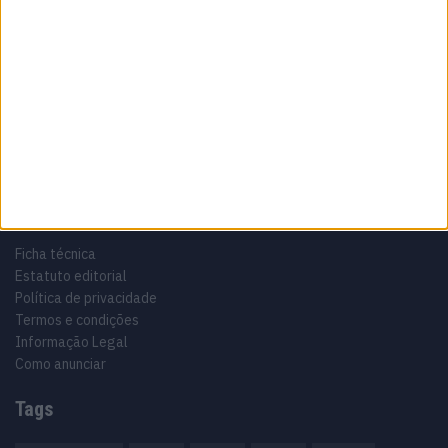
Sobre
Especialistas em Motos, MotoGP, MXGP, Enduro, SuperBikes,
Motocross, Trial
Informação importante
Ficha técnica
Estatuto editorial
Política de privacidade
Termos e condições
Informação Legal
Como anunciar
Tags