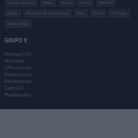
Miguel Oliveira
Motas
Moto2
Moto3
MotoGP
Motos
Mundial de Superbikes
MX2
MXGP
Off Road
Rally Dakar
GRUPO V
Motosport ES
Motomais
Offroad moto
Revistacarros
Revistamotos
Calibre12
Mundonautico
© 2024 Motosport copyright