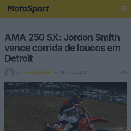
AMA 250 SX: Jordon Smith
vence corrida de loucos em
Detroit
A
por
Alexandre Melo
28 Março, 2017
A