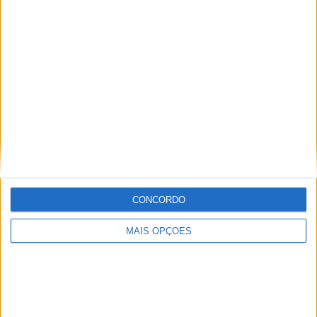
Alexandre Melo
Artigos relacionados
CONCORDO
MAIS OPÇÕES
CN Supercross: Cédric Soubeyras foi o
grande destaque da classe Elite em
Poutena
POR
MIGUEL FRAGOSO
6 AGOSTO, 2026