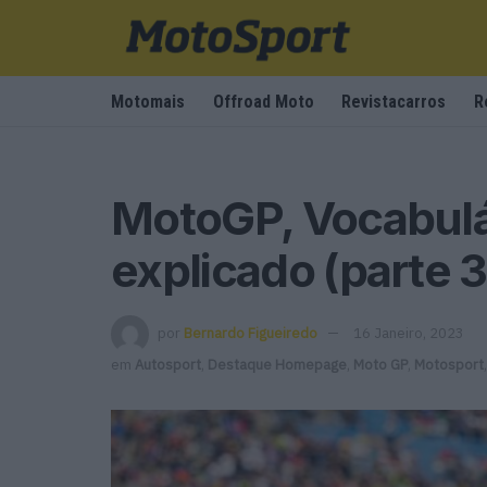
Motomais
Offroad Moto
Revistacarros
R
MotoGP, Vocabul
explicado (parte 3
por
Bernardo Figueiredo
16 Janeiro, 2023
em
Autosport
,
Destaque Homepage
,
Moto GP
,
Motosport