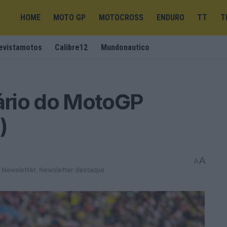
HOME
MOTO GP
MOTOCROSS
ENDURO
TT
T
evistamotos
Calibre12
Mundonautico
ário do MotoGP
)
A
A
,
Newsletter
,
Newsletter destaque