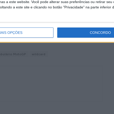
as a este website. Você pode alterar suas preferências ou retirar seu
mento, é a volta que os pilotos fazem imediatamente
tando a este site e clicando no botão "Privacidade" na parte inferior 
procuram aumentar a temperatura dos pneus e preparar-
ível.
AIS OPÇÕES
CONCORDO
e que não faz parte da grelha em permanência, mas
para fazer um determinado evento.
abulário MotoGP
wildcard