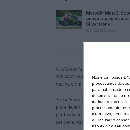
MotoGP: Moto3, Sco
conquista pole case
Silverstone
8 AGOSTO, 2026
A
telemetria
é um conjunto de dado
verificada e analisada por membros
Nós e os nossos 17
equipa e o piloto acharem que são 
processamos dados p
para publicidade e 
desenvolvimento de 
Track
limits
, ou limites de pista, 
dados de geolocaliza
pista devem ser respeitados durant
processamento por n
alternativa, pode ac
piloto exceder demasiadas vezes o
ou recusar o consen
ser penalizado.
não exigir o seu co