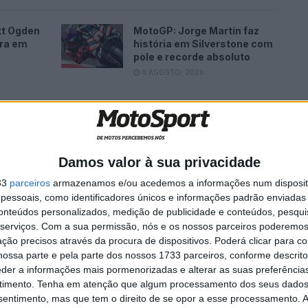
tt Ogden
MotoGP: Jorge Martín faz
ira em
história em Silverstone com
pole e recorde absoluto
8 AGOSTO, 2026
Damos valor à sua privacidade
s recolhidos por vários sensores na moto. Pode ser
 da equipa e utilizada para fazer as mudanças que a
33
parceiros
armazenamos e/ou acedemos a informações num dispositi
necessárias.
essoais, como identificadores únicos e informações padrão enviadas 
conteúdos personalizados, medição de publicidade e conteúdos, pesqui
serviços.
Com a sua permissão, nós e os nossos parceiros poderemos 
também é um conceito bastante importante. Os limites de
ção precisos através da procura de dispositivos. Poderá clicar para co
e uma corrida, sob pena de a volta ser apagada. Se um
ossa parte e pela parte dos nossos 1733 parceiros, conforme descrit
eder a informações mais pormenorizadas e alterar as suas preferência
s limites numa corrida e ganhar tempo com isso, pode
timento.
Tenha em atenção que algum processamento dos seus dados
nsentimento, mas que tem o direito de se opor a esse processamento. A