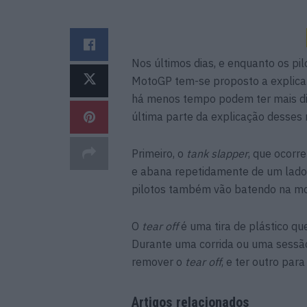
Nos últimos dias, e enquanto os pi
MotoGP tem-se proposto a explica
há menos tempo podem ter mais dif
última parte da explicação desses
Primeiro, o
tank slapper
, que ocorr
e abana repetidamente de um lado 
pilotos também vão batendo na mo
O
tear off
é uma tira de plástico qu
Durante uma corrida ou uma sessão d
remover o
tear off
, e ter outro para 
Artigos relacionados