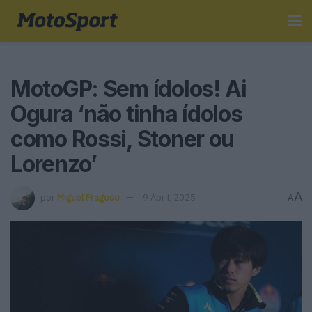
MotoGP: Sem ídolos! Ai
Ogura ‘não tinha ídolos
como Rossi, Stoner ou
Lorenzo’
A
por
Miguel Fragoso
9 Abril, 2025
A