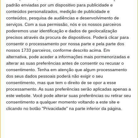
desclassificado por utilizar uma versão de software não
padrão enviadas por um dispositivo para publicidade e
homologada na sua RS-GP. No Red Bull Grand Prix of the
conteúdos personalizados, medição de publicidade e
Americas em Austin, Ogura foi novamente rápido e
conteúdos, pesquisa de audiências e desenvolvimento de
terminou em 9º no Sprint e no Grande Prémio.
serviços.
Com a sua permissão, nós e os nossos parceiros
poderemos usar identificação e dados de geolocalização
O Campeão do Mundo de Moto2 está atualmente em 6º
precisos através da procura de dispositivos. Poderá clicar para
consentir o processamento por nossa parte e pela parte dos
lugar na classificação do campeonato com 25 pontos.
nossos 1733 parceiros, conforme descrito acima. Em
Isto faz dele não só o melhor estreante, mas também o
alternativa, pode aceder a informações mais pormenorizadas e
melhor piloto não-Ducati – cinco pilotos Desmosedici
alterar as suas preferências antes de consentir ou recusar o
estão entre os cinco primeiros: Alex Marquez, Marc
consentimento.
Tenha em atenção que algum processamento
dos seus dados pessoais poderá não exigir o seu
Marquez, Pecco Bagnaia, Franco Morbidelli e Fabio Di
consentimento, mas que tem o direito de se opor a esse
Giannantonio.
processamento. As suas preferências serão aplicadas apenas a
este website. Você pode alterar suas preferências ou retirar seu
Ogura caracteriza-se pela sua frieza e calma. Ganhou um
consentimento a qualquer momento voltando a este site e
grande respeito no paddock da categoria rainha num
clicando no botão "Privacidade" na parte inferior da página.
curto espaço de tempo. Poder-se-ia pensar que o jovem
de 24 anos, tal como os outros pilotos, teve modelos
famosos do campeonato do mundo de motociclismo na