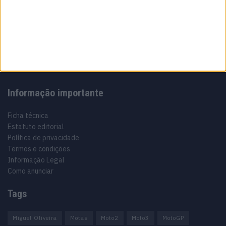
Sobre
Especialistas em Motos, MotoGP, MXGP, Enduro, SuperBikes,
Motocross, Trial
Informação importante
Ficha técnica
Estatuto editorial
Política de privacidade
Termos e condições
Informação Legal
Como anunciar
Tags
Miguel Oliveira
Motas
Moto2
Moto3
MotoGP