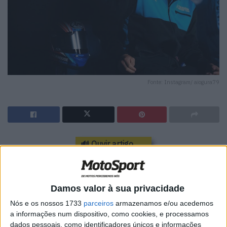
Fonte: Instagram/ aiogura79
🔊 Ouvir artigo
As prestações do estreante de MotoGP Ai Ogura
(Trackhouse Aprilia) nas primeiras três rondas da época
Damos valor à sua privacidade
foram impressionantes. Na Tailândia terminou em 4º e
5º, na Argentina o piloto japonês teria terminado o
Nós e os nossos 1733
parceiros
armazenamos e/ou acedemos
a informações num dispositivo, como cookies, e processamos
Grande Prémio num forte 8º lugar. Foi posteriormente
dados pessoais, como identificadores únicos e informações