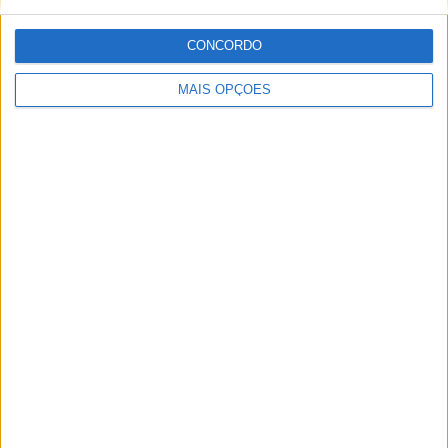
no mundo das “duas rodas” por culpa da família que
sempre esteve associada a este meio. Conseguir
trabalhar nesta área e falar sobre o mundo das motos é
CONCORDO
um privilégio enorme.
MAIS OPÇÕES
Artigos relacionados
MotoGP: Jack Miller deixa alerta à Yamaha
após ficar longe dos líderes
POR
MIGUEL FRAGOSO
10 AGOSTO, 2026