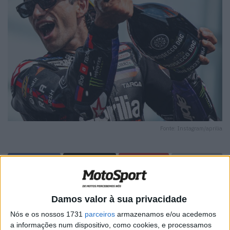
Fonte: Instagram/aprilia
🔊 Ouvir artigo
Damos valor à sua privacidade
Pode dizer-se que a Aprilia teve um fim de semana quase
Nós e os nossos 1731
parceiros
armazenamos e/ou acedemos
perfeito em Assen, com a única nota negativa a ser a
a informações num dispositivo, como cookies, e processamos