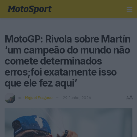
MotoGP: Rivola sobre Martín
‘um campeão do mundo não
comete determinados
erros;foi exatamente isso
que ele fez aqui’
A
por
Miguel Fragoso
29 Junho, 2026
A