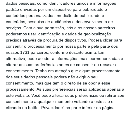
dados pessoais, como identificadores únicos e informações
queda de Marco Bezzecchi na corrida de domingo,
padrão enviadas por um dispositivo para publicidade e
embora tudo indique que o italiano não sofreu qualquer
conteúdos personalizados, medição de publicidade e
lesão grave. A marca de Noale colocou as suas quatro
conteúdos, pesquisa de audiências e desenvolvimento de
motos nas quatro primeiras posições da grelha de
serviços.
Com a sua permissão, nós e os nossos parceiros
partida, viu duas Aprilia subirem ao pódio na Sprint e, na
poderemos usar identificação e dados de geolocalização
precisos através da procura de dispositivos. Poderá clicar para
corrida principal, conseguiu mesmo colocar três motos
consentir o processamento por nossa parte e pela parte dos
entre os três primeiros classificados.
nossos 1731 parceiros, conforme descrito acima. Em
alternativa, pode aceder a informações mais pormenorizadas e
Massimo Rivola fez o balanço do Grande Prémio dos
alterar as suas preferências antes de consentir ou recusar o
Países Baixos perante a imprensa:
consentimento.
Tenha em atenção que algum processamento
dos seus dados pessoais poderá não exigir o seu
“Obviamente perdemos uma moto. Acho
consentimento, mas que tem o direito de se opor a esse
que tínhamos a oportunidade de ter quatro
processamento. As suas preferências serão aplicadas apenas a
pilotos na frente, por isso é uma pena não
este website. Você pode alterar suas preferências ou retirar seu
consentimento a qualquer momento voltando a este site e
termos conseguido concretizar aquilo que
clicando no botão "Privacidade" na parte inferior da página.
era possível alcançar. Quanto ao Jorge, não
conseguiu terminar a corrida como
vencedor, mas fez um excelente trabalho
na qualificação para conquistar a sua