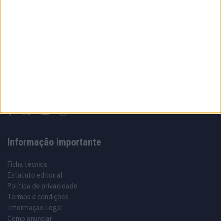
Sobre
Especialistas em Motos, MotoGP, MXGP, Enduro, SuperBikes,
Motocross, Trial
Informação importante
Ficha técnica
Estatuto editorial
Política de privacidade
Termos e condições
Informação Legal
Como anunciar