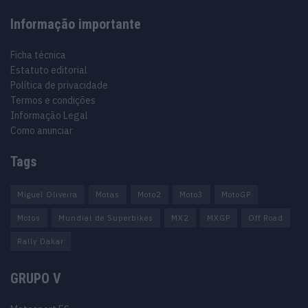
Informação importante
Ficha técnica
Estatuto editorial
Política de privacidade
Termos e condições
Informação Legal
Como anunciar
Tags
Miguel Oliveira
Motas
Moto2
Moto3
MotoGP
Motos
Mundial de Superbikes
MX2
MXGP
Off Road
Rally Dakar
GRUPO V