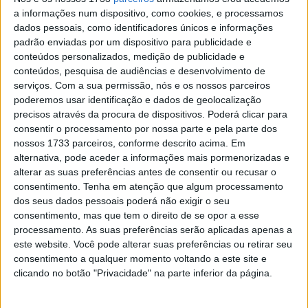
problemas evidentes da marca austríaca, que impedem
a informações num dispositivo, como cookies, e processamos
Viñales de ser verdadeiramente competitivo. Em Assen, o
dados pessoais, como identificadores únicos e informações
espanhol terminou na 16.ª posição na Sprint e foi 13.º na
padrão enviadas por um dispositivo para publicidade e
corrida principal.
conteúdos personalizados, medição de publicidade e
conteúdos, pesquisa de audiências e desenvolvimento de
Apesar dos resultados modestos, as sensações foram
serviços.
Com a sua permissão, nós e os nossos parceiros
poderemos usar identificação e dados de geolocalização
mais positivas nos Países Baixos, segundo relatou o
precisos através da procura de dispositivos. Poderá clicar para
próprio piloto no paddock de Assen. Ainda assim, isso
consentir o processamento por nossa parte e pela parte dos
poderá não ser suficiente para convencer a KTM a contar
nossos 1733 parceiros, conforme descrito acima. Em
com ele no futuro, sobretudo depois das recentes
alternativa, pode aceder a informações mais pormenorizadas e
alterar as suas preferências antes de consentir ou recusar o
declarações críticas de Viñales em relação à fábrica
consentimento.
Tenha em atenção que algum processamento
austríaca e da resposta dada por Mattighofen. No
dos seus dados pessoais poderá não exigir o seu
entanto, o tom das suas palavras este domingo foi
consentimento, mas que tem o direito de se opor a esse
bastante mais moderado.
processamento. As suas preferências serão aplicadas apenas a
este website. Você pode alterar suas preferências ou retirar seu
Ao fazer o balanço da corrida, Viñales mostrou-se
consentimento a qualquer momento voltando a este site e
satisfeito com a evolução da sua condição física:
clicando no botão "Privacidade" na parte inferior da página.
Artigos relacionados