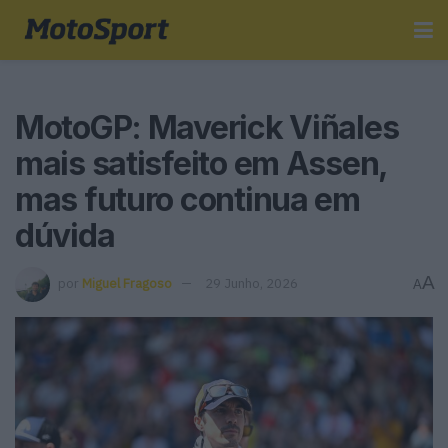
MotoGP: Maverick Viñales
mais satisfeito em Assen,
mas futuro continua em
dúvida
A
por
Miguel Fragoso
29 Junho, 2026
A