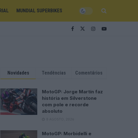
RIAL
MUNDIAL SUPERBIKES
Novidades
Tendências
Comentários
MotoGP: Jorge Martín faz
história em Silverstone
com pole e recorde
absoluto
8 AGOSTO, 2026
MotoGP: Morbidelli e