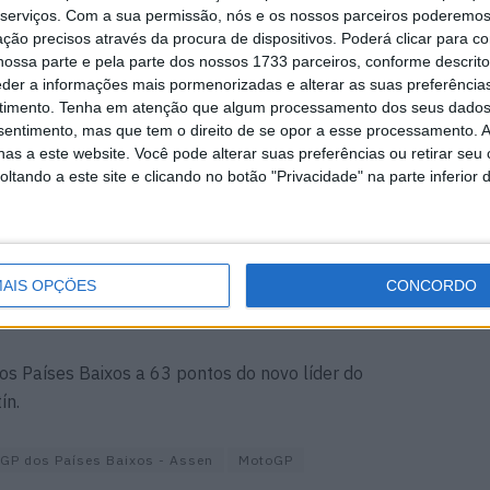
serviços.
Com a sua permissão, nós e os nossos parceiros poderemos 
ção precisos através da procura de dispositivos. Poderá clicar para co
n faz
MotoGP: Morbidelli e
ossa parte e pela parte dos nossos 1733 parceiros, conforme descrit
one com
Lecuona conquistam as
eder a informações mais pormenorizadas e alterar as suas preferência
uto
últimas vagas na Q2 em
timento.
Tenha em atenção que algum processamento dos seus dados
Silverstone
nsentimento, mas que tem o direito de se opor a esse processamento. A
8 AGOSTO, 2026
as a este website. Você pode alterar suas preferências ou retirar seu
tando a este site e clicando no botão "Privacidade" na parte inferior 
rquez, terminou a corrida na sétima posição, depois de
AIS OPÇÕES
CONCORDO
osição.
os Países Baixos a 63 pontos do novo líder do
ín.
GP dos Países Baixos - Assen
MotoGP