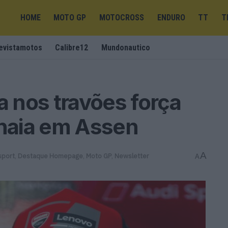
HOME
MOTO GP
MOTOCROSS
ENDURO
TT
T
evistamotos
Calibre12
Mundonautico
 nos travões força
naia em Assen
A
sport
,
Destaque Homepage
,
Moto GP
,
Newsletter
A