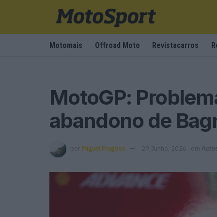
Motomais
Offroad Moto
Revistacarros
R
MotoGP: Problema
abandono de Bag
por
Miguel Fragoso
29 Junho, 2026
em
Auto