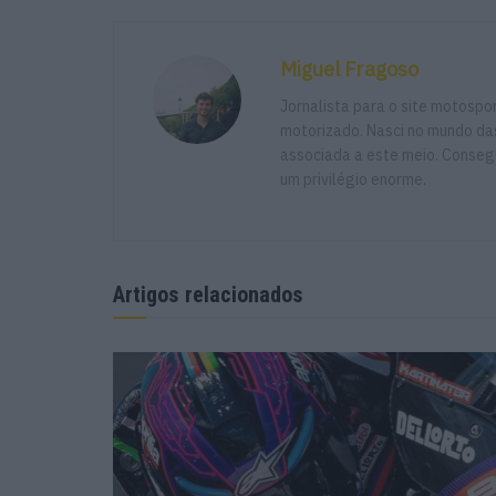
Miguel Fragoso
Jornalista para o site motosp
motorizado. Nasci no mundo das
associada a este meio. Consegu
um privilégio enorme.
Artigos relacionados