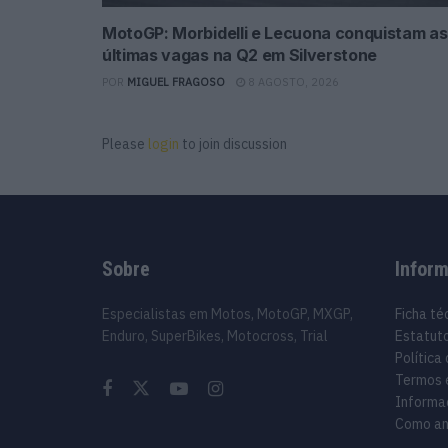
MotoGP: Morbidelli e Lecuona conquistam as
últimas vagas na Q2 em Silverstone
POR
MIGUEL FRAGOSO
8 AGOSTO, 2026
Please
login
to join discussion
Sobre
Infor
Especialistas em Motos, MotoGP, MXGP,
Ficha té
Enduro, SuperBikes, Motocross, Trial
Estatuto
Política
Termos 
Informa
Como an