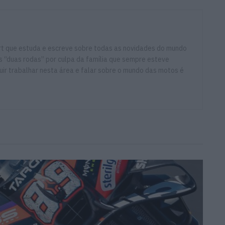
ort que estuda e escreve sobre todas as novidades do mundo
 “duas rodas” por culpa da família que sempre esteve
ir trabalhar nesta área e falar sobre o mundo das motos é