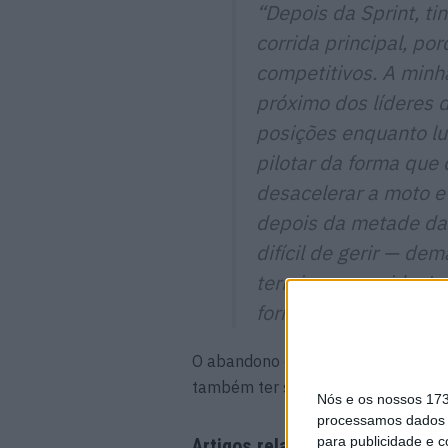
“Depois da Sprint, ti
corrida principal, p
competitivos. A minh
próximo dos líderes 
posições enquanto lu
pilotar da forma que 
desacelerar a moto e
depois da metade da 
difícil de gerir — de
terminar a corrida. 
forma, especialmente
O abandono de Bagnaia aconteceu 
também ter sido forçado a desistir,
Nós e os nossos 17
processamos dados p
para publicidade e 
Artigos relacionados