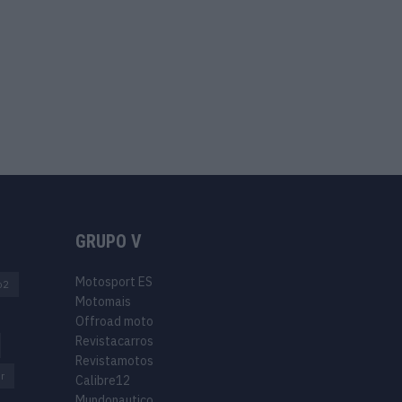
GRUPO V
Motosport ES
o2
Motomais
Offroad moto
Revistacarros
Revistamotos
r
Calibre12
Mundonautico