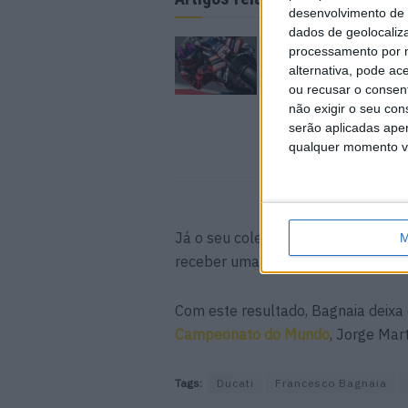
desenvolvimento de 
dados de geolocaliza
MotoGP: Jorge Martí
processamento por n
história em Silverst
alternativa, pode ac
pole e recorde absol
ou recusar o consen
8 AGOSTO, 2026
não exigir o seu co
serão aplicadas apen
qualquer momento vol
Já o seu colega de equipa, Marc Má
M
receber uma penalização de uma p
Com este resultado, Bagnaia deixa 
Campeonato do Mundo
, Jorge Mart
Tags:
Ducati
Francesco Bagnaia