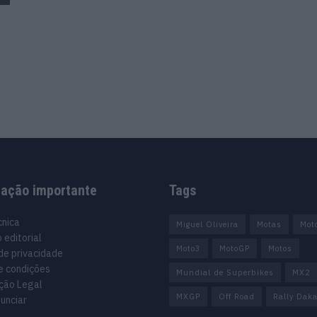
mação importante
Tags
cnica
Miguel Oliveira
Motas
Mot
 editorial
Moto3
MotoGP
Motos
 de privacidade
e condições
Mundial de Superbikes
MX2
ção Legal
MXGP
Off Road
Rally Daka
unciar