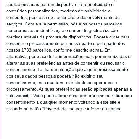
https://www.motosan.es
, Acosta analisa a sua corrida,
padrão enviadas por um dispositivo para publicidade e
destacando a sua crescente regularidade e valorizando
conteúdos personalizados, medição de publicidade e
um fim de semana completo, no qual conseguiu gerir
conteúdos, pesquisa de audiências e desenvolvimento de
serviços.
Com a sua permissão, nós e os nossos parceiros
tanto as batalhas em pista como as condições variáveis
poderemos usar identificação e dados de geolocalização
do traçado francês.
precisos através da procura de dispositivos. Poderá clicar para
consentir o processamento por nossa parte e pela parte dos
O quinto lugar máximo era o melhor possível. «Era o
nossos 1733 parceiros, conforme descrito acima. Em
máximo que havia. No máximo o quarto, que o Di
alternativa, pode aceder a informações mais pormenorizadas e
Giannantonio me tirou porque pensava que estava mais
alterar as suas preferências antes de consentir ou recusar o
consentimento.
Tenha em atenção que algum processamento
perto e fui demasiado à defesa e correu mal. Claramente
dos seus dados pessoais poderá não exigir o seu
não estávamos para lutar pelo pódio comparado com as
consentimento, mas que tem o direito de se opor a esse
três Aprilia, fizeram um ritmo assustador, sobretudo o
processamento. As suas preferências serão aplicadas apenas a
Martín e o Ogura a virem de trás.»
este website. Você pode alterar suas preferências ou retirar seu
consentimento a qualquer momento voltando a este site e
Um fim de semana completo. «Estou contente porque foi
clicando no botão "Privacidade" na parte inferior da página.
um dos melhores fins de semana que fiz em Le Mans. Se
olharmos para o conjunto, porque normalmente numa
das corridas não terminava, e aqui fiz quarto e quinto,