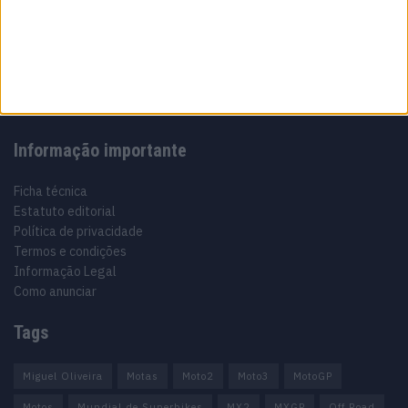
Especialistas em Motos, MotoGP, MXGP, Enduro, SuperBikes,
Motocross, Trial
Informação importante
Ficha técnica
Estatuto editorial
Política de privacidade
Termos e condições
Informação Legal
Como anunciar
Tags
Miguel Oliveira
Motas
Moto2
Moto3
MotoGP
Motos
Mundial de Superbikes
MX2
MXGP
Off Road