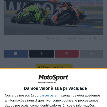
Fonte: Gold & Goose / Red Bull Content Pool // //
🔊 Ouvir artigo
Pedro Acosta termina o Grande Prémio de França com
uma quinta posição que, longe de saber a pouco, reflete
Damos valor à sua privacidade
o limite real do seu desempenho num fim de semana
marcado pelo ritmo elevado das Aprilia e pela exigência
Nós e os nossos 1733
parceiros
armazenamos e/ou acedemos
a informações num dispositivo, como cookies, e processamos
estratégica em pista. Em declarações, segundo o site
dados pessoais, como identificadores únicos e informações