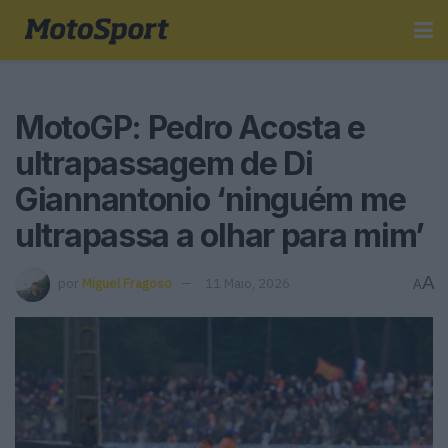
MotoGP: Pedro Acosta e
ultrapassagem de Di
Giannantonio ‘ninguém me
ultrapassa a olhar para mim’
A
por
Miguel Fragoso
11 Maio, 2026
A