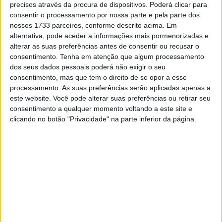
precisos através da procura de dispositivos. Poderá clicar para
O piloto espanhol conquistou os títulos mundiais de
consentir o processamento por nossa parte e pela parte dos
Moto3 e Moto2 antes de chegar ao MotoGP.
nossos 1733 parceiros, conforme descrito acima. Em
Curiosamente, o seu primeiro pódio e a sua primeira
alternativa, pode aceder a informações mais pormenorizadas e
vitória em Grandes Prémios aconteceram aos comandos
alterar as suas preferências antes de consentir ou recusar o
consentimento.
Tenha em atenção que algum processamento
de uma KTM RC4 na Moto3, em 2013.
dos seus dados pessoais poderá não exigir o seu
consentimento, mas que tem o direito de se opor a esse
Promovido ao MotoGP em 2020, Alex Márquez alcançou
processamento. As suas preferências serão aplicadas apenas a
pódios logo na sua temporada de estreia e, desde então,
este website. Você pode alterar suas preferências ou retirar seu
tornou-se num vencedor regular na categoria. Em 2025
consentimento a qualquer momento voltando a este site e
conquistou triunfos em Jerez, Catalunha e Malásia,
clicando no botão "Privacidade" na parte inferior da página.
terminando o campeonato na segunda posição. Já em
2026 voltou a vencer em Jerez, reforçando o seu
estatuto entre os pilotos de referência da grelha.
Artigos relacionados
MotoGP: Ducati domina segundo dia de
testes das futuras 850cc