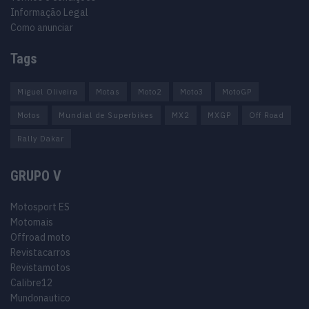
Informação Legal
Como anunciar
Tags
Miguel Oliveira
Motas
Moto2
Moto3
MotoGP
Motos
Mundial de Superbikes
MX2
MXGP
Off Road
Rally Dakar
GRUPO V
Motosport ES
Motomais
Offroad moto
Revistacarros
Revistamotos
Calibre12
Mundonautico