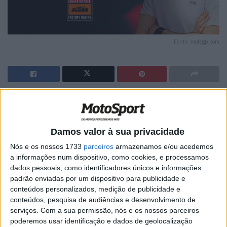
Fonte. motogp.com
🔊 Ouvir artigo
A Red Bull KTM Factory Racing confirmou que Alex
Damos valor à sua privacidade
Márquez, vencedor de várias corridas em MotoGP e vice-
Nós e os nossos 1733
parceiros
armazenamos e/ou acedemos
campeão em 2025, irá juntar-se à equipa através de um
a informações num dispositivo, como cookies, e processamos
contrato plurianual com início em 2027. O vice-campeão
dados pessoais, como identificadores únicos e informações
do mundo de MotoGP de 2025 traz consigo talento e
padrão enviadas por um dispositivo para publicidade e
experiência para a terceira fase do projeto da KTM na
conteúdos personalizados, medição de publicidade e
conteúdos, pesquisa de audiências e desenvolvimento de
categoria rainha, bem como para a nova era técnica que
serviços.
Com a sua permissão, nós e os nossos parceiros
se inicia nesse ano.
poderemos usar identificação e dados de geolocalização