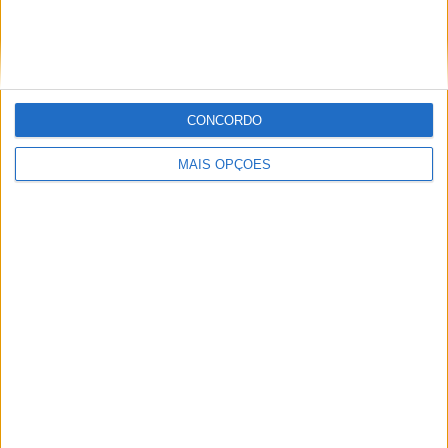
MotoGP: Ducati domina segundo dia de
testes das futuras 850cc
POR
MIGUEL FRAGOSO
7 AGOSTO, 2026
CONCORDO
MAIS OPÇÕES
MotoGP: Tensão entre KTM e Viñales? Steiner admite
‘fricção’ entre as partes
POR
MIGUEL FRAGOSO
7 AGOSTO, 2026