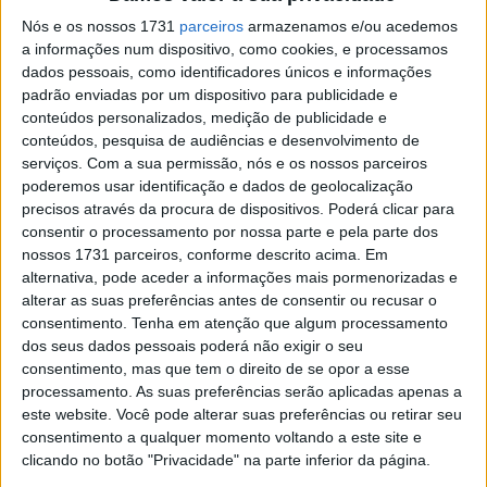
quando se colocou na trajetória de Bastianini na rápida
Nós e os nossos 1731
parceiros
armazenamos e/ou acedemos
Curva 12 do circuito holandês. Bastianini foi obrigado a
a informações num dispositivo, como cookies, e processamos
dados pessoais, como identificadores únicos e informações
desviar-se da Ducati da equipa satélite, perdendo assim a
padrão enviadas por um dispositivo para publicidade e
oportunidade de completar uma volta lançada
conteúdos personalizados, medição de publicidade e
competitiva. Os comissários da FIM colocaram o incidente
conteúdos, pesquisa de audiências e desenvolvimento de
sob investigação e acabaram por aplicar uma
serviços.
Com a sua permissão, nós e os nossos parceiros
poderemos usar identificação e dados de geolocalização
penalização de três posições na grelha a Morbidelli.
precisos através da procura de dispositivos. Poderá clicar para
consentir o processamento por nossa parte e pela parte dos
Não é a primeira vez que Morbidelli é criticado por
nossos 1731 parceiros, conforme descrito acima. Em
circular lentamente na trajetória ideal, algo que levou
alternativa, pode aceder a informações mais pormenorizadas e
Bastianini a endurecer o discurso.
alterar as suas preferências antes de consentir ou recusar o
consentimento.
Tenha em atenção que algum processamento
Artigos relacionados
dos seus dados pessoais poderá não exigir o seu
consentimento, mas que tem o direito de se opor a esse
processamento. As suas preferências serão aplicadas apenas a
CN Supercross: Cédric Soubeyras foi o
este website. Você pode alterar suas preferências ou retirar seu
grande destaque da classe Elite em
consentimento a qualquer momento voltando a este site e
Poutena
clicando no botão "Privacidade" na parte inferior da página.
6 AGOSTO, 2026