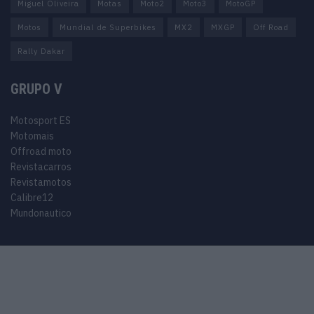
Miguel Oliveira
Motas
Moto2
Moto3
MotoGP
Motos
Mundial de Superbikes
MX2
MXGP
Off Road
Rally Dakar
GRUPO V
Motosport ES
Motomais
Offroad moto
Revistacarros
Revistamotos
Calibre12
Mundonautico
© 2024 Motosport copyright