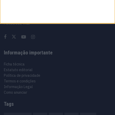
Sobre
Especialistas em Motos, MotoGP, MXGP, Enduro, SuperBikes,
Motocross, Trial
Informação importante
Ficha técnica
Estatuto editorial
Política de privacidade
Termos e condições
Informação Legal
Como anunciar
Tags