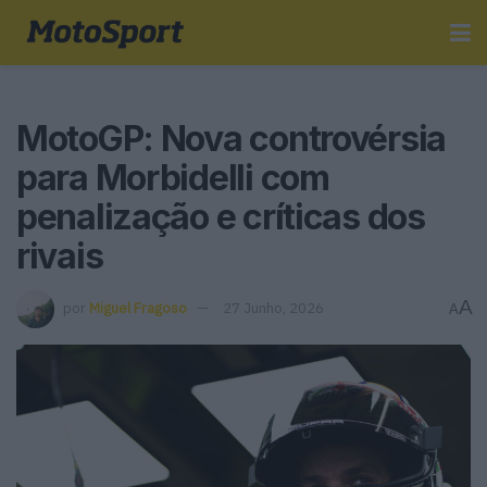
MotoGP: Nova controvérsia
para Morbidelli com
penalização e críticas dos
rivais
A
por
Miguel Fragoso
27 Junho, 2026
A