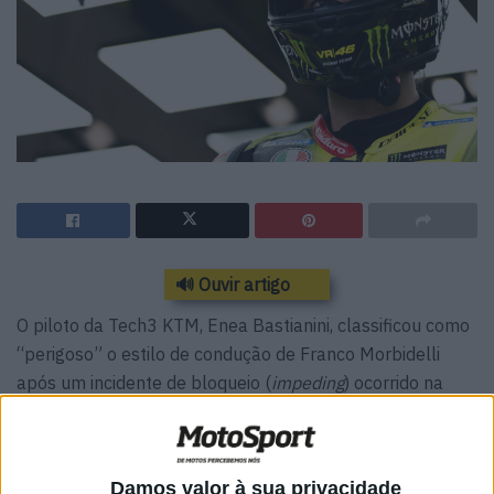
🔊 Ouvir artigo
O piloto da Tech3 KTM, Enea Bastianini, classificou como
“perigoso” o estilo de condução de Franco Morbidelli
após um incidente de bloqueio (
impeding
) ocorrido na
sexta-feira do Grande Prémio dos Países Baixos, em
Assen.
O piloto da VR46 Ducati não estava numa volta rápida
Damos valor à sua privacidade