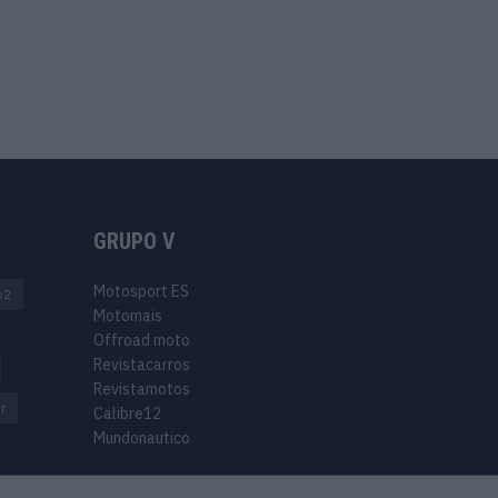
GRUPO V
Motosport ES
o2
Motomais
Offroad moto
Revistacarros
Revistamotos
r
Calibre12
Mundonautico