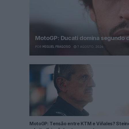
MotoGP: Ducati domina segundo di
POR
MIGUEL FRAGOSO
7 AGOSTO, 2026
MotoGP: Tensão entre KTM e Viñales? Stein