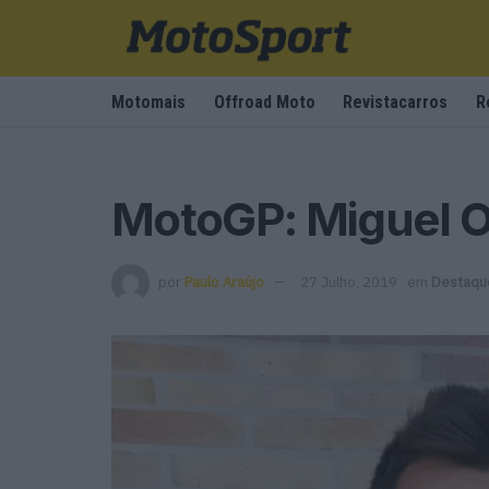
Motomais
Offroad Moto
Revistacarros
R
MotoGP: Miguel Oli
por
Paulo Araújo
27 Julho, 2019
em
Destaqu