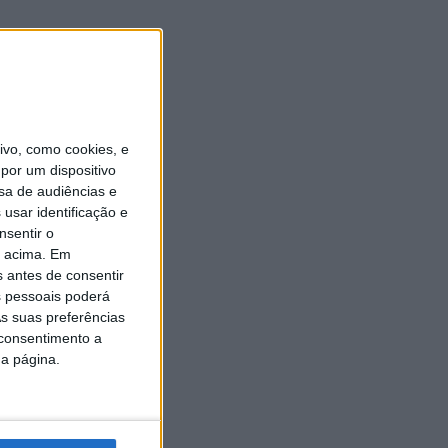
vo, como cookies, e
por um dispositivo
sa de audiências e
usar identificação e
nsentir o
o acima. Em
s antes de consentir
 pessoais poderá
s suas preferências
 consentimento a
da página.