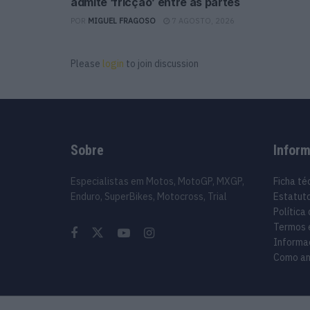
admite ‘fricção’ entre as partes
POR
MIGUEL FRAGOSO
7 AGOSTO, 2026
Please
login
to join discussion
Sobre
Infor
Especialistas em Motos, MotoGP, MXGP,
Ficha té
Enduro, SuperBikes, Motocross, Trial
Estatuto
Política
Termos 
Informa
Como an