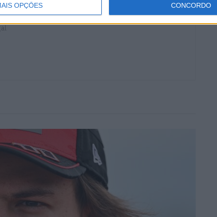
AIS OPÇÕES
CONCORDO
ocidade, MotoGP e SBK com mais de 36 anos de atividade,
e trabalhos publicados no Reino Unido, Irlanda, Grécia,
gal