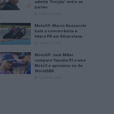
admite ‘fricção’ entre as
partes
7 AGOSTO, 2026
MotoGP: Marco Bezzecchi
bate a concorrência e
lidera PR em Silverstone
7 AGOSTO, 2026
MotoGP: Jack Miller
compara Yamaha R1 a uma
Moto3 e aproxima-se do
WorldSBK
7 AGOSTO, 2026