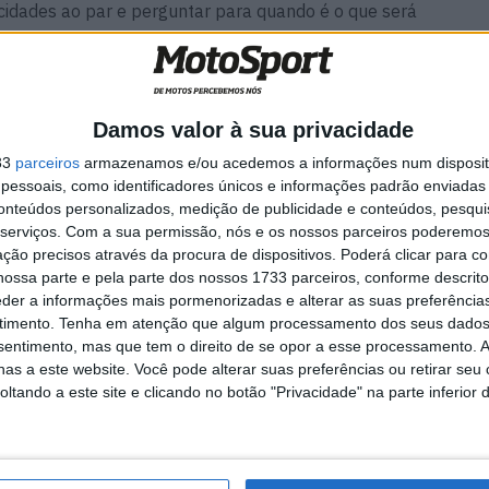
cidades ao par e perguntar para quando é o que será
Damos valor à sua privacidade
ina
MotoGP: Tensão entre KTM e
33
parceiros
armazenamos e/ou acedemos a informações num dispositi
es das
Viñales? Steiner admite
essoais, como identificadores únicos e informações padrão enviadas 
‘fricção’ entre as partes
conteúdos personalizados, medição de publicidade e conteúdos, pesqui
7 AGOSTO, 2026
serviços.
Com a sua permissão, nós e os nossos parceiros poderemos 
ção precisos através da procura de dispositivos. Poderá clicar para co
ossa parte e pela parte dos nossos 1733 parceiros, conforme descrit
eder a informações mais pormenorizadas e alterar as suas preferência
timento.
Tenha em atenção que algum processamento dos seus dados
nsentimento, mas que tem o direito de se opor a esse processamento. A
as a este website. Você pode alterar suas preferências ou retirar seu
Cristina
KTM
Miguel
Oliveira
Paulo
tando a este site e clicando no botão "Privacidade" na parte inferior 