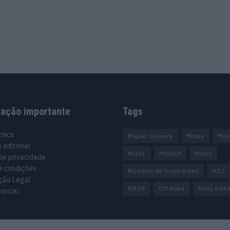
mação importante
Tags
cnica
Miguel Oliveira
Motas
Mot
 editorial
Moto3
MotoGP
Motos
 de privacidade
e condições
Mundial de Superbikes
MX2
ção Legal
MXGP
Off Road
Rally Daka
unciar