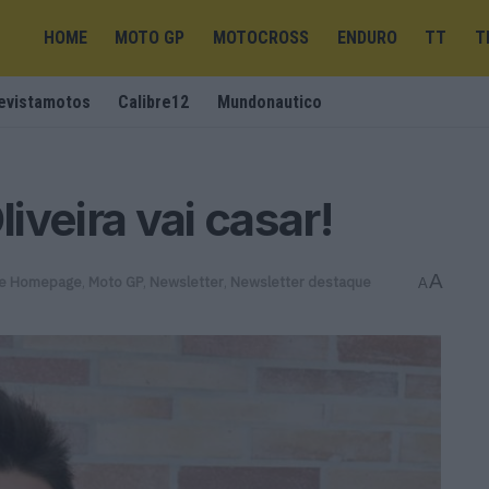
HOME
MOTO GP
MOTOCROSS
ENDURO
TT
T
evistamotos
Calibre12
Mundonautico
veira vai casar!
A
e Homepage
,
Moto GP
,
Newsletter
,
Newsletter destaque
A