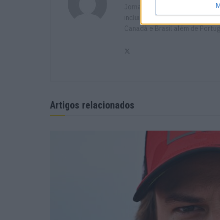
M
Jornalista especialista de vel
incluindo Imprensa, Radio e TV 
Canadá e Brasil além de Portu
Artigos relacionados