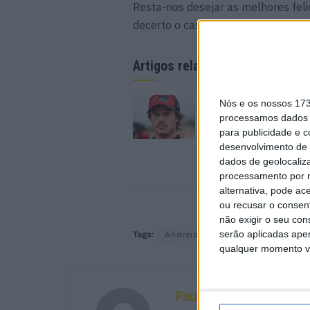
Resta-nos desejar as melhores feli
decerto o casório do ano!
Artigos relacionados
MotoGP: Ducati dom
Nós e os nossos 17
segundo dia de test
processamos dados p
futuras 850cc
para publicidade e 
7 AGOSTO, 2026
desenvolvimento de 
dados de geolocaliza
processamento por n
alternativa, pode ac
ou recusar o consen
não exigir o seu co
serão aplicadas apen
Tags:
Andreia
Costa da Caparica
qualquer momento vol
Paulo Araújo