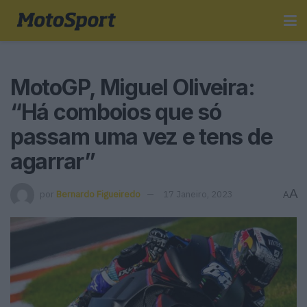
MotoGP, Miguel Oliveira:
“Há comboios que só
passam uma vez e tens de
agarrar”
A
por
Bernardo Figueiredo
17 Janeiro, 2023
A