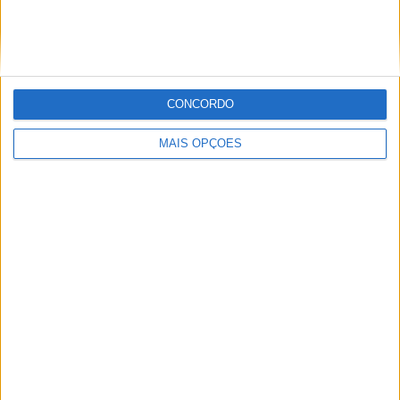
MotoGP: Ducati domina segundo dia de
testes das futuras 850cc
POR
MIGUEL FRAGOSO
7 AGOSTO, 2026
CONCORDO
MAIS OPÇÕES
MotoGP: Tensão entre KTM e Viñales? Steiner admite
‘fricção’ entre as partes
POR
MIGUEL FRAGOSO
7 AGOSTO, 2026