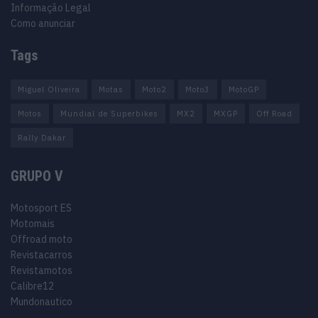
Informação Legal
Como anunciar
Tags
Miguel Oliveira
Motas
Moto2
Moto3
MotoGP
Motos
Mundial de Superbikes
MX2
MXGP
Off Road
Rally Dakar
GRUPO V
Motosport ES
Motomais
Offroad moto
Revistacarros
Revistamotos
Calibre12
Mundonautico