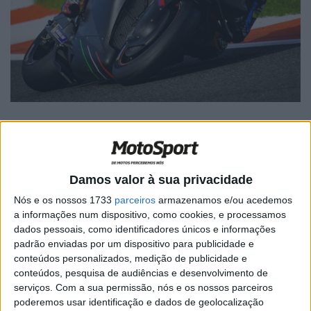
🔊 Ouvir artigo
Damos valor à sua privacidade
Nós e os nossos 1733
parceiros
armazenamos e/ou acedemos
Miguel Oliveira foi um dos nomes mais falados na época
a informações num dispositivo, como cookies, e processamos
passada, no que toca ao mercado de pilotos. O piloto que
dados pessoais, como identificadores únicos e informações
venceu mais corridas pela KTM saiu para a RNF Aprilia,
padrão enviadas por um dispositivo para publicidade e
com o português a explicar agora, em entrevista à
conteúdos personalizados, medição de publicidade e
conteúdos, pesquisa de audiências e desenvolvimento de
Antena 1, os motivos da mudança.
serviços.
Com a sua permissão, nós e os nossos parceiros
poderemos usar identificação e dados de geolocalização
“Não diria que a KTM se portou mal comigo, de todo.