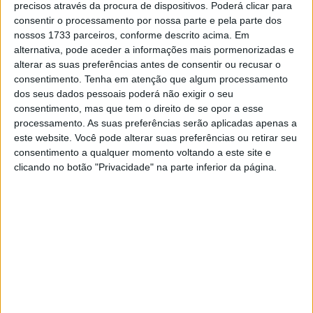
precisos através da procura de dispositivos. Poderá clicar para
Tínhamos simplesmente maneiras diferentes de pensar.
consentir o processamento por nossa parte e pela parte dos
A reestruturação da equipa foi feita com a vontade de ter
nossos 1733 parceiros, conforme descrito acima. Em
outro piloto ali que não eu. Estas diferenças fizeram com
alternativa, pode aceder a informações mais pormenorizadas e
alterar as suas preferências antes de consentir ou recusar o
que nos distanciássemos e não tivéssemos futuro juntos.
consentimento.
Tenha em atenção que algum processamento
Não é que a porta não estivesse aberta, porque eles
dos seus dados pessoais poderá não exigir o seu
queriam que eu ficasse e pilotasse a GASGAS, que é
consentimento, mas que tem o direito de se opor a esse
basicamente uma KTM pintada de vermelho”
, disse.
processamento. As suas preferências serão aplicadas apenas a
este website. Você pode alterar suas preferências ou retirar seu
“A ideia era trazer de volta a marca GASGAS e ter um par
consentimento a qualquer momento voltando a este site e
clicando no botão "Privacidade" na parte inferior da página.
de pilotos ibéricos, porque a marca é ibérica. Queriam um
piloto espanhol e um português, mas eu não era fã da
ideia. Acho que há alturas nas nossas vidas em que
precisamos de uma mudança. Há comboios que só
passam uma vez e precisas de agarrar essas
oportunidades. Queria ter essa mudança e sair da minha
zona de conforto”
, referiu.
Artigos relacionados