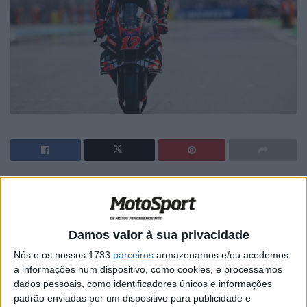
🔊 Ouvir artigo
Vinales refletiu sobre uma estranha
Damos valor à sua privacidade
peculiaridade do seu mandato com a Aprilia no
Nós e os nossos 1733
parceiros
armazenamos e/ou acedemos
MotoGP
, observando que a “segunda parte da
a informações num dispositivo, como cookies, e processamos
temporada foi muito difícil” sempre para a RS-
dados pessoais, como identificadores únicos e informações
padrão enviadas por um dispositivo para publicidade e
GP.