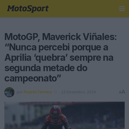
MotoGP, Maverick Viñales:
“Nunca percebi porque a
Aprilia ‘quebra’ sempre na
segunda metade do
campeonato”
A
por
Ricardo Ferreira
22 Dezembro, 2024
A