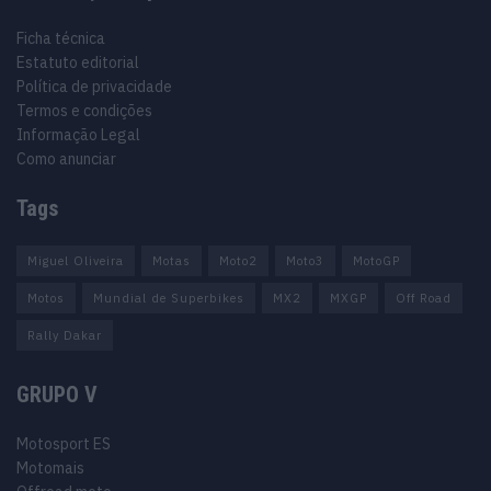
Ficha técnica
Estatuto editorial
Política de privacidade
Termos e condições
Informação Legal
Como anunciar
Tags
Miguel Oliveira
Motas
Moto2
Moto3
MotoGP
Motos
Mundial de Superbikes
MX2
MXGP
Off Road
Rally Dakar
GRUPO V
Motosport ES
Motomais