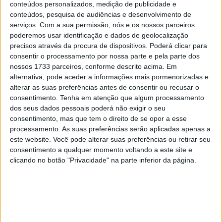
conteúdos personalizados, medição de publicidade e
O espanhol juntou-se à Aprilia nas últimas etapas da
conteúdos, pesquisa de audiências e desenvolvimento de
serviços.
Com a sua permissão, nós e os nossos parceiros
temporada de 2021, após a sua separação amarga com
poderemos usar identificação e dados de geolocalização
a Yamaha, e passou três campanhas completas com a
precisos através da procura de dispositivos. Poderá clicar para
marca italiana até ao final de 2024.
consentir o processamento por nossa parte e pela parte dos
nossos 1733 parceiros, conforme descrito acima. Em
Vinales alcançou a sua primeira e única vitória em
alternativa, pode aceder a informações mais pormenorizadas e
Grandes Prémios com a RS-GP em 2024, no GP das
alterar as suas preferências antes de consentir ou recusar o
consentimento.
Tenha em atenção que algum processamento
Américas, tendo também mostrado força na ronda
dos seus dados pessoais poderá não exigir o seu
anterior em Portugal.
consentimento, mas que tem o direito de se opor a esse
processamento. As suas preferências serão aplicadas apenas a
No entanto, mais tarde admitiu que nem ele nem a Aprilia
este website. Você pode alterar suas preferências ou retirar seu
percebem bem porque é que foram tão rápidos nessa
consentimento a qualquer momento voltando a este site e
altura do campeonato.
clicando no botão "Privacidade" na parte inferior da página.
Artigos relacionados
MotoGP: Iker Lecuona ambiciona Top 10 em
Silverstone