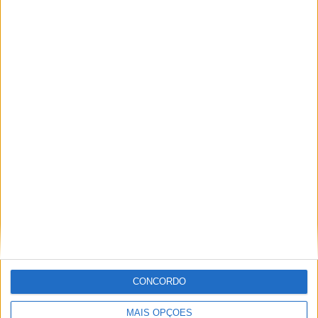
Tags:
Aprilia
Aprilia RS-GP
dixit Viñales
Maverick Viñales
MotoGP
Ricardo Ferreira
Apaixonado por motos desde muito cedo, está desde há
muito ligado à Comunicação Social, tendo trabalhado em
diversos meios como AutoHoje, revista Motociclismo,
jornal Volante, revista MotoMagazine e Autosport, entre
outros.
CONCORDO
Artigos relacionados
MAIS OPÇÕES