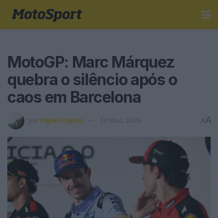
MotoGP: Marc Márquez
quebra o silêncio após o
caos em Barcelona
A
por
Miguel Fragoso
18 Maio, 2026
A