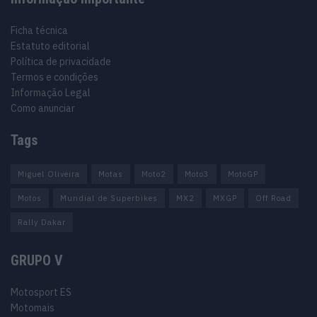
Ficha técnica
Estatuto editorial
Política de privacidade
Termos e condições
Informação Legal
Como anunciar
Tags
Miguel Oliveira
Motas
Moto2
Moto3
MotoGP
Motos
Mundial de Superbikes
MX2
MXGP
Off Road
Rally Dakar
GRUPO V
Motosport ES
Motomais