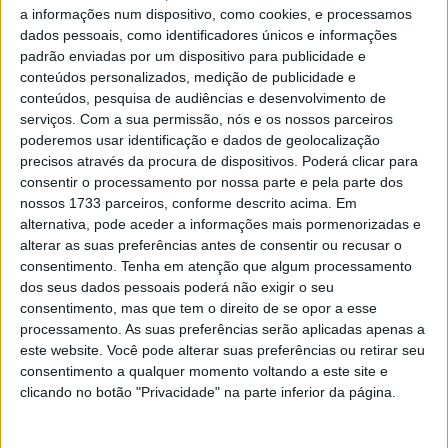
a informações num dispositivo, como cookies, e processamos
estava prevista para depois da ronda de Montmeló.
dados pessoais, como identificadores únicos e informações
padrão enviadas por um dispositivo para publicidade e
Assim, o mais velho dos irmãos Márquez começou o
conteúdos personalizados, medição de publicidade e
domingo a partilhar uma imagem nas redes sociais onde
conteúdos, pesquisa de audiências e desenvolvimento de
aparecia sorridente enquanto o fisiologista Emiliano
serviços.
Com a sua permissão, nós e os nossos parceiros
Ventura trabalhava no seu ombro. Uma fotografia que
poderemos usar identificação e dados de geolocalização
precisos através da procura de dispositivos. Poderá clicar para
deixou no ar a possibilidade de um regresso mais cedo do
consentir o processamento por nossa parte e pela parte dos
que o esperado; embora o próprio piloto já tenha deixado
nossos 1733 parceiros, conforme descrito acima. Em
claro que não tem pressa para voltar e prefere
alternativa, pode aceder a informações mais pormenorizadas e
concentrar-se totalmente na recuperação.
alterar as suas preferências antes de consentir ou recusar o
consentimento.
Tenha em atenção que algum processamento
O que Márquez não imaginava era que, pouco depois de
dos seus dados pessoais poderá não exigir o seu
consentimento, mas que tem o direito de se opor a esse
publicar essa foto, teria de assistir à distância ao terrível
processamento. As suas preferências serão aplicadas apenas a
acidente sofrido pelo irmão Álex. O piloto da Gresini
este website. Você pode alterar suas preferências ou retirar seu
seguia em segundo atrás de Pedro Acosta quando o
consentimento a qualquer momento voltando a este site e
murciano sofreu um problema técnico na sua KTM. O
clicando no botão "Privacidade" na parte inferior da página.
mais novo dos Márquez não conseguiu evitar o contacto e
seguiu descontrolado em direção ao muro da reta