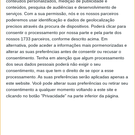
conteúdos personalizados, medição de publicidade e
Marc Márquez.
conteúdos, pesquisa de audiências e desenvolvimento de
serviços.
Com a sua permissão, nós e os nossos parceiros
“Parecia que estava num parque aquático. Escorreguei e
poderemos usar identificação e dados de geolocalização
vi uma parede a aproximar-se. Mas sabia que ela seria
precisos através da procura de dispositivos. Poderá clicar para
consentir o processamento por nossa parte e pela parte dos
mole. Quando percebi que ia bater, sabia: tenho de ser
nossos 1733 parceiros, conforme descrito acima. Em
forte e ir contra. Não foi agradável porque aconteceu
alternativa, pode aceder a informações mais pormenorizadas e
depois de um acidente, mas não foi assustador nem
alterar as suas preferências antes de consentir ou recusar o
nada. Eu sabia que isso me iria atrasar. A moto estava
consentimento.
Tenha em atenção que algum processamento
dos seus dados pessoais poderá não exigir o seu
ótima, exceto pelo ecrã. Com a bandeira vermelha, fui o
consentimento, mas que tem o direito de se opor a esse
condutor mais feliz porque me deu uma segunda
processamento. As suas preferências serão aplicadas apenas a
oportunidade. Mas tenho de evitar tais erros.”
este website. Você pode alterar suas preferências ou retirar seu
consentimento a qualquer momento voltando a este site e
clicando no botão "Privacidade" na parte inferior da página.