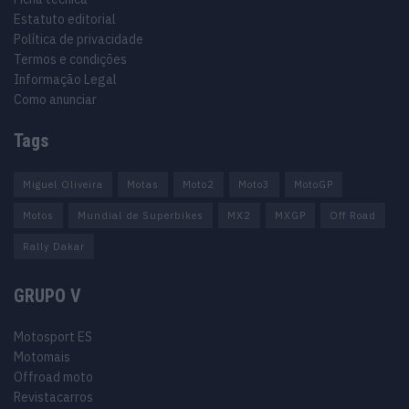
Estatuto editorial
Política de privacidade
Termos e condições
Informação Legal
Como anunciar
Tags
Miguel Oliveira
Motas
Moto2
Moto3
MotoGP
Motos
Mundial de Superbikes
MX2
MXGP
Off Road
Rally Dakar
GRUPO V
Motosport ES
Motomais
Offroad moto
Revistacarros