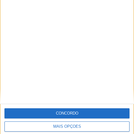
Ricardo Ferreira
Apaixonado por motos desde muito cedo, está desde há
muito ligado à Comunicação Social, tendo trabalhado em
diversos meios como AutoHoje, revista Motociclismo,
jornal Volante, revista MotoMagazine e Autosport, entre
outros.
Artigos relacionados
CONCORDO
MAIS OPÇÕES