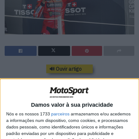
🔊 Ouvir artigo
Que corrida para Marc Márquez! Ao fim de duas voltas
sofreu um acidente e normalmente estaria fora. Mas,
como a bandeira vermelha foi acionada, conseguiu
começar de novo. No final, subiu ao pódio por uma
Damos valor à sua privacidade
pequena margem, terminando em terceiro. “
A família
Nós e os nossos 1733
parceiros
armazenamos e/ou acedemos
Márquez foi a família mais feliz hoje. Ambos cometemos
a informações num dispositivo, como cookies, e processamos
dados pessoais, como identificadores únicos e informações
erros na primeira corrida. O meu irmão Alex tinha caído
padrão enviadas por um dispositivo para publicidade e
uma volta antes e também conseguiu continuar”,
admitiu