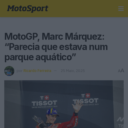
MotoGP, Marc Márquez:
“Parecia que estava num
parque aquático”
A
por
Ricardo Ferreira
25 Maio, 2025
A