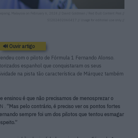
pang, Malaysia on February 6, 2024 // David Goldman / Red Bull Content Pool //
SI202402060417 // Usage for editorial use only //
🔊 Ouvir artigo
endeu com o piloto de Fórmula 1 Fernando Alonso.
orizados espanhol que conquistaram os seus
ividade na pista tão característica de Márquez também
e ensinou é que não precisamos de menosprezar o
N .
“Mas pelo contrário, é preciso ver os pontos fortes
Fernando sempre foi um dos pilotos que tentou esmagar
speito.”