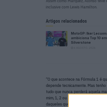
Assim como Márquez, Alonso teve o 
inclusive com Lewis Hamilton.
Artigos relacionados
MotoGP: Iker Lecuon
ambiciona Top 10 em
Silverstone
6 AGOSTO, 2026
“O que acontece na Fórmula 1 é q
depende tecnicamente. Mas tenho 
tudo que nunca perderá aquela mag
mim, 1, 2 ou 3 pilotos fazem isso.
daqueles que consegue ultrapassar