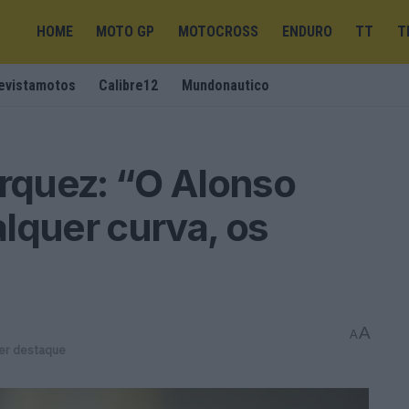
HOME
MOTO GP
MOTOCROSS
ENDURO
TT
T
evistamotos
Calibre12
Mundonautico
quez: “O Alonso
lquer curva, os
A
A
er destaque