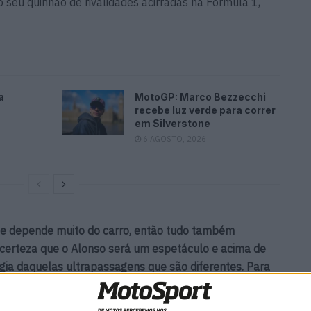
seu quinhão de rivalidades acirradas na Fórmula 1,
a
MotoGP: Marco Bezzecchi
recebe luz verde para correr
em Silverstone
6 AGOSTO, 2026
ue depende muito do carro, então tudo também
certeza que o Alonso será um espetáculo e acima de
ia daquelas ultrapassagens que são diferentes. Para
 O resto ultrapassa no DRS e o Fernando Alonso é um
 em qualquer curva.”