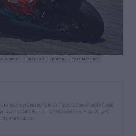
do Alonso
Fórmula 1
Honda
Marc Márquez
ito cedo, está desde há muito ligado à Comunicação Social,
eios como AutoHoje, revista Motociclismo, jornal Volante,
ort, entre outros.