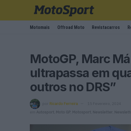
Motomais
Offroad Moto
Revistacarros
R
MotoGP, Marc Már
ultrapassa em qua
outros no DRS”
por
Ricardo Ferreira
15 Fevereiro, 2024
em
Autosport
,
Moto GP
,
Motosport
,
Newsletter
,
Newslett