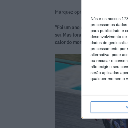
Márquez optou por trocar a Repsol
Nós e os nossos 17
processamos dados p
“Foi um ano em que tive que tomar
para publicidade e 
sei. Mas foram todas muito pensada
desenvolvimento de 
calor do momento, algo que també
dados de geolocaliza
processamento por n
alternativa, pode ac
ou recusar o consen
não exigir o seu co
serão aplicadas apen
qualquer momento vol
M