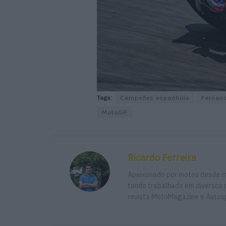
Tags:
Campeões espanhóis
Fernan
MotoGP
Ricardo Ferreira
Apaixonado por motos desde mu
tendo trabalhado em diversos m
revista MotoMagazine e Autosp