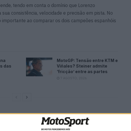
eende, tendo em conta o domínio que Lorenzo
 sua consistência, velocidade e precisão em pista. No
ão importante ao comparar os dois campeões espanhóis
ina
MotoGP: Tensão entre KTM e
es das
Viñales? Steiner admite
‘fricção’ entre as partes
7 AGOSTO, 2026
stava em pista. E os números mostram
i melhor do que Lorenzo”, acrescentou.