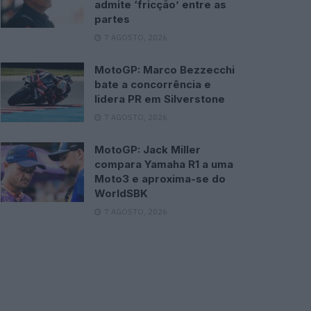
admite ‘fricção’ entre as
partes
7 AGOSTO, 2026
MotoGP: Marco Bezzecchi
bate a concorrência e
lidera PR em Silverstone
7 AGOSTO, 2026
MotoGP: Jack Miller
compara Yamaha R1 a uma
Moto3 e aproxima-se do
WorldSBK
7 AGOSTO, 2026