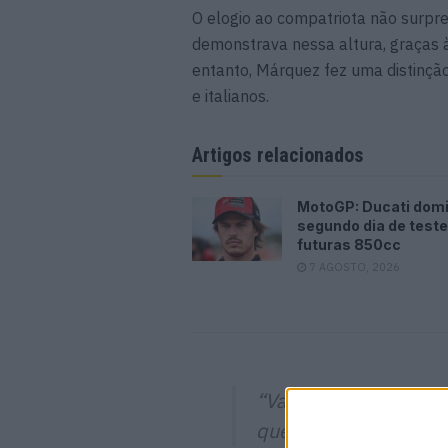
O elogio ao compatriota não surpr
demonstrava nessa altura, graças à
entanto, Márquez fez uma distinç
e italianos.
Artigos relacionados
MotoGP: Ducati dom
segundo dia de test
futuras 850cc
7 AGOSTO, 2026
“Valentino também e
que, no geral, ele fo