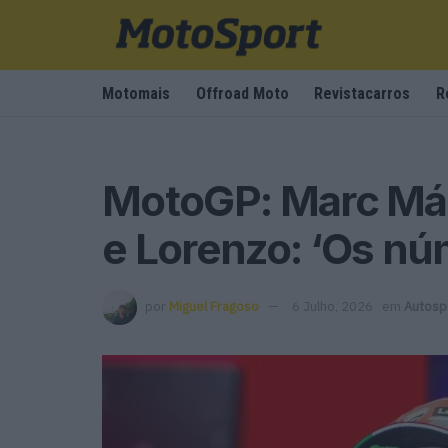
Motomais
Offroad Moto
Revistacarros
R
MotoGP: Marc Má
e Lorenzo: ‘Os nú
por
Miguel Fragoso
6 Julho, 2026
em
Autosp