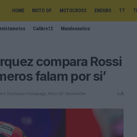
HOME
MOTO GP
MOTOCROSS
ENDURO
TT
T
evistamotos
Calibre12
Mundonautico
rquez compara Rossi
meros falam por si’
A
ort
,
Destaque Homepage
,
Moto GP
,
Newsletter
A