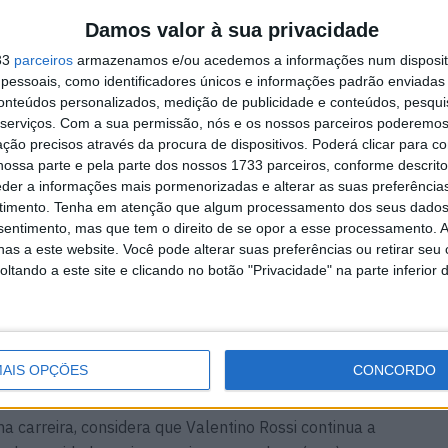
Damos valor à sua privacidade
 conflitos que marcaram a relação entre ambos,
álise se baseia nos resultados e não em questões
33
parceiros
armazenamos e/ou acedemos a informações num dispositi
órias, mais títulos na categoria rainha e manteve-se
essoais, como identificadores únicos e informações padrão enviadas 
conteúdos personalizados, medição de publicidade e conteúdos, pesqui
ante quase duas décadas, algo que o espanhol considera
serviços.
Com a sua permissão, nós e os nossos parceiros poderemos 
arreira.
ção precisos através da procura de dispositivos. Poderá clicar para co
ossa parte e pela parte dos nossos 1733 parceiros, conforme descrit
eder a informações mais pormenorizadas e alterar as suas preferência
otagonizaram alguns dos episódios mais polémicos da
timento.
Tenha em atenção que algum processamento dos seus dados
omentos marcantes em pistas como Phillip Island,
nsentimento, mas que tem o direito de se opor a esse processamento. A
. Desde então, a relação entre os dois manteve-se
as a este website. Você pode alterar suas preferências ou retirar seu
tando a este site e clicando no botão "Privacidade" na parte inferior 
 clara entre dois conceitos diferentes. Para ele, Jorge
ais difícil de enfrentar quando entrou no MotoGP,
AIS OPÇÕES
CONCORDO
 apresentava no início da década de 2010.
a carreira, considera que Valentino Rossi continua a