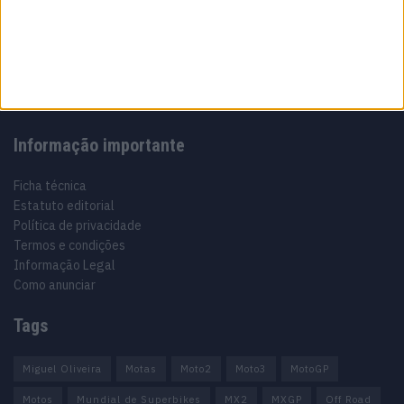
Especialistas em Motos, MotoGP, MXGP, Enduro, SuperBikes,
Motocross, Trial
Informação importante
Ficha técnica
Estatuto editorial
Política de privacidade
Termos e condições
Informação Legal
Como anunciar
Tags
Miguel Oliveira
Motas
Moto2
Moto3
MotoGP
Motos
Mundial de Superbikes
MX2
MXGP
Off Road