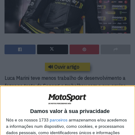
🔊 Ouvir artigo
Luca Marini teve menos trabalho de desenvolvimento a
fazer no teste de Sepang e trabalhou com a sua equipa
Mooney VR46 no limite complicado para a pressão do ar
no pneu dianteiro, entre outras coisas.
Damos valor à sua privacidade
O fornecedor de pneus Michelin estipula um mínimo de
Nós e os nossos 1733
parceiros
armazenamos e/ou acedemos
1,9 bar na frente para não comprometer a durabilidade
a informações num dispositivo, como cookies, e processamos
do pneu. Na última temporada, no entanto, ficou claro
dados pessoais, como identificadores únicos e informações