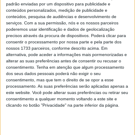
que esse limite muitas vezes era permanentemente
padrão enviadas por um dispositivo para publicidade e
ultrapassado no MotoGP. Porque menos pressão significa
conteúdos personalizados, medição de publicidade e
conteúdos, pesquisa de audiências e desenvolvimento de
mais aderência, e as equipas não podem e não querem
serviços.
Com a sua permissão, nós e os nossos parceiros
começar com muita pressão, porque a temperatura do
poderemos usar identificação e dados de geolocalização
pneu e, portanto, a pressão do ar nos pneus dianteiro
precisos através da procura de dispositivos. Poderá clicar para
aumentam rapidamente – e mesmo acima de 2,2 bar,
consentir o processamento por nossa parte e pela parte dos
nossos 1733 parceiros, conforme descrito acima. Em
alguns pilotos correm o sério risco de cair.
alternativa, pode aceder a informações mais pormenorizadas e
alterar as suas preferências antes de consentir ou recusar o
Luca Marini, que foi o mais rápido no teste de Sepang, foi
consentimento.
Tenha em atenção que algum processamento
também um dos pilotos mais envolvidos no ano passado
dos seus dados pessoais poderá não exigir o seu
neste tema.
consentimento, mas que tem o direito de se opor a esse
processamento. As suas preferências serão aplicadas apenas a
Artigos relacionados
este website. Você pode alterar suas preferências ou retirar seu
consentimento a qualquer momento voltando a este site e
clicando no botão "Privacidade" na parte inferior da página.
MotoGP: Jorge Martín reforça candidatura
ao título com mais um resultado sólido em
Silverstone
10 AGOSTO, 2026