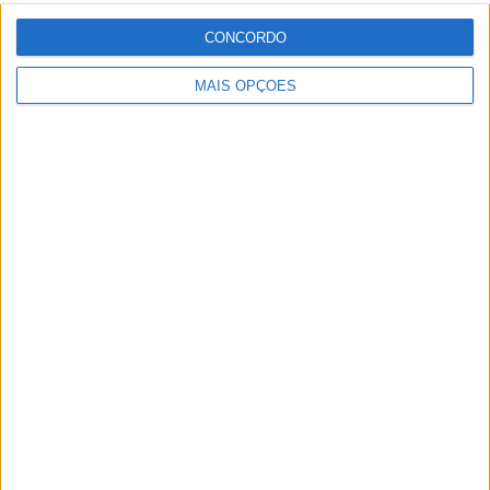
jornal Volante, revista MotoMagazine e Autosport, entre
outros.
CONCORDO
MAIS OPÇÕES
Artigos relacionados
MotoGP: Jorge Martín reforça candidatura
ao título com mais um resultado sólido em
Silverstone
POR
MIGUEL FRAGOSO
10 AGOSTO, 2026