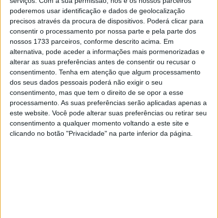
serviços.
Com a sua permissão, nós e os nossos parceiros
conquistou 22 títulos mundiais: onze Campeonatos de
poderemos usar identificação e dados de geolocalização
Construtores e onze de pilotos. Segundo explicou a
precisos através da procura de dispositivos. Poderá clicar para
Pramac através de um comunicado, “esta incorporação
consentir o processamento por nossa parte e pela parte dos
reforça ainda mais a estrutura organizacional da
nossos 1733 parceiros, conforme descrito acima. Em
alternativa, pode aceder a informações mais pormenorizadas e
empresa enquanto continua o seu desenvolvimento ao
alterar as suas preferências antes de consentir ou recusar o
mais alto nível do motociclismo”.
consentimento.
Tenha em atenção que algum processamento
dos seus dados pessoais poderá não exigir o seu
Paolo Campinoti dedicou algumas palavras à nova
consentimento, mas que tem o direito de se opor a esse
contratação da Pramac. “Estou muito orgulhoso por dar
processamento. As suas preferências serão aplicadas apenas a
as boas-vindas ao Ross à Pramac Racing. Para além da
este website. Você pode alterar suas preferências ou retirar seu
consentimento a qualquer momento voltando a este site e
sua extraordinária carreira e dos seus sucessos na
clicando no botão "Privacidade" na parte inferior da página.
Fórmula 1, Ross é alguém com quem partilho uma
amizade e uma relação de grande respeito há muitos
anos. Acredito que a sua visão, conhecimento e
mentalidade vencedora serão uma contribuição valiosa
para o crescimento e desenvolvimento contínuo da
Pramac Racing”, afirmou.