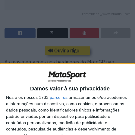
Fonte:https://www.formula1.com
🔊 Ouvir artigo
As movimentações nos bastidores do MotoGP não
param, embora desta vez não se trate de um piloto. A
Pramac Racing Limited anunciou esta terça-feira a
contratação de Ross Brawn, reforçando assim a sua
Damos valor à sua privacidade
estrutura diretiva. Brawn integrou-se no Conselho de
Nós e os nossos 1733
parceiros
armazenamos e/ou acedemos
Administração, assumindo o papel de conselheiro
a informações num dispositivo, como cookies, e processamos
estratégico do Team Principal Paolo Campinoti.
dados pessoais, como identificadores únicos e informações
padrão enviadas por um dispositivo para publicidade e
A sua experiência estende-se por mais de quatro
conteúdos personalizados, medição de publicidade e
décadas ligadas ao desporto motorizado. Nesse período,
conteúdos, pesquisa de audiências e desenvolvimento de