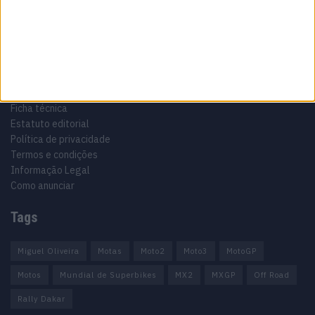
Informação importante
Ficha técnica
Estatuto editorial
Política de privacidade
Termos e condições
Informação Legal
Como anunciar
Tags
Miguel Oliveira
Motas
Moto2
Moto3
MotoGP
Motos
Mundial de Superbikes
MX2
MXGP
Off Road
Rally Dakar